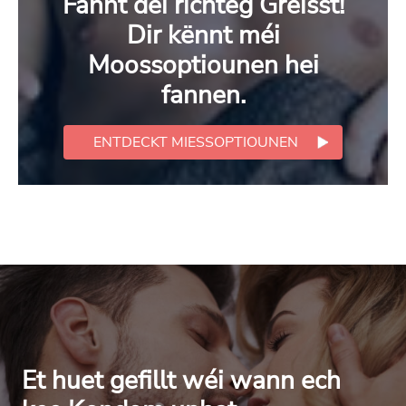
Fannt déi richteg Gréisst!
Dir kënnt méi
Moossoptiounen hei
fannen.
ENTDECKT MIESSOPTIOUNEN
Et huet gefillt wéi wann ech