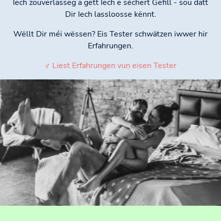
Iech zouverlässeg a gëtt Iech e séchert Gefill - sou datt
Dir Iech lassloosse kënnt.
Wëllt Dir méi wëssen? Eis Tester schwätzen iwwer hir
Erfahrungen.
♂ Liest Erfahrungen vun eisen Tester