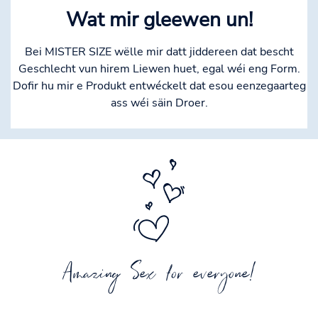
Wat mir gleewen un!
Bei MISTER SIZE wëlle mir datt jiddereen dat bescht
Geschlecht vun hirem Liewen huet, egal wéi eng Form.
Dofir hu mir e Produkt entwéckelt dat esou eenzegaarteg
ass wéi säin Droer.
Amazing Sex for everyone!