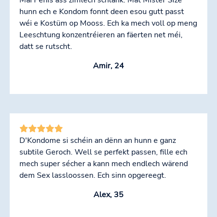
hunn ech e Kondom fonnt deen esou gutt passt
wéi e Kostüm op Mooss. Ech ka mech voll op meng
Leeschtung konzentréieren an fäerten net méi,
datt se rutscht.
Amir, 24
D'Kondome si schéin an dënn an hunn e ganz
subtile Geroch. Well se perfekt passen, fille ech
mech super sécher a kann mech endlech wärend
dem Sex lassloossen. Ech sinn opgereegt.
Alex, 35