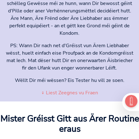
schëlleg Gewësse méi ze hunn, wann Dir bewosst géint
d'Pille oder aner Verhënnerungsmëttel decidéiert hutt.
Äre Mann, Äre Frënd oder Äre Liebhaber ass ëmmer
perfekt equipéiert - an et gëtt kee Grond méi géint de
Kondom.
PS: Wann Dir nach net d'Gréisst vun Ärem Liebhaber
wësst, huelt einfach eise Proufpack an de Kondomgréisst
mat Iech. Mat dëser hutt Dir en onerwaarten Äisbriecher
fir den Ufank vun enger wonnerbarer Léift.
Wëllt Dir méi wëssen? Eis Tester hu vill ze soen.
♀ Liest Zeegnes vu Fraen
Mister Gréisst
Gitt aus Ärer Routine
eraus