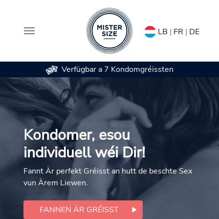
LB
|
FR
|
DE
Verfügbar a 7 Kondomgréissten
Skip to main content
Kondomer, esou
individuell wéi Dir!
Fannt Är perfekt Gréisst an hutt de beschte Sex
vun Ärem Liewen.
FANNEN ÄR GRÉISST