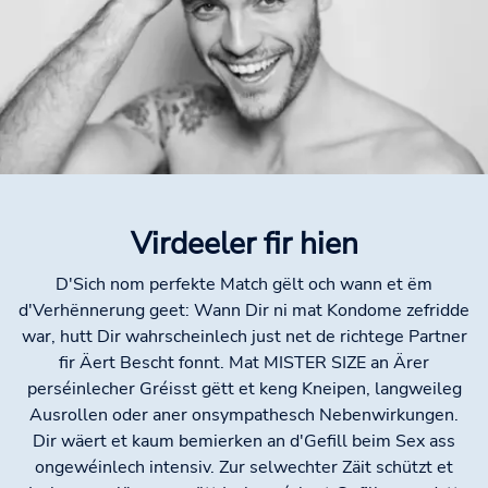
Virdeeler fir hien
D'Sich nom perfekte Match gëlt och wann et ëm
d'Verhënnerung geet: Wann Dir ni mat Kondome zefridde
war, hutt Dir wahrscheinlech just net de richtege Partner
fir Äert Bescht fonnt. Mat MISTER SIZE an Ärer
perséinlecher Gréisst gëtt et keng Kneipen, langweileg
Ausrollen oder aner onsympathesch Nebenwirkungen.
Dir wäert et kaum bemierken an d'Gefill beim Sex ass
ongewéinlech intensiv. Zur selwechter Zäit schützt et