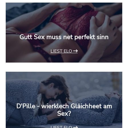
Gutt Sex muss net perfekt sinn
LIEST ELO
D'Pille - wierklech Gläichheet am
Sex?
LIEST ELO