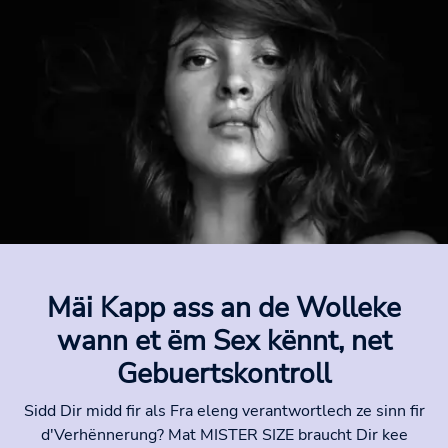
Mäi Kapp ass an de Wolleke
wann et ëm Sex kënnt, net
Gebuertskontroll
Sidd Dir midd fir als Fra eleng verantwortlech ze sinn fir
d'Verhënnerung? Mat MISTER SIZE braucht Dir kee