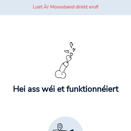
Luet Är Moossband direkt erof!
Hei ass wéi et funktionnéiert