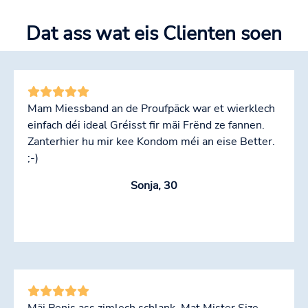
Dat ass wat eis Clienten soen
Mam Miessband an de Proufpäck war et wierklech
einfach déi ideal Gréisst fir mäi Frënd ze fannen.
Zanterhier hu mir kee Kondom méi an eise Better.
;-)
Sonja, 30
Mäi Penis ass zimlech schlank. Mat Mister Size