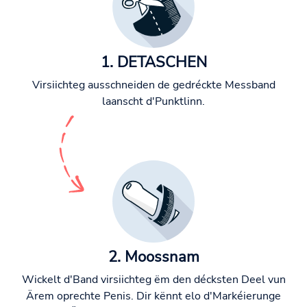
1. DETASCHEN
Virsiichteg ausschneiden de gedréckte Messband
laanscht d'Punktlinn.
2. Moossnam
Wickelt d'Band virsiichteg ëm den décksten Deel vun
Ärem oprechte Penis. Dir kënnt elo d'Markéierunge