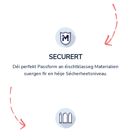
SECURERT
Déi perfekt Passform an éischtklasseg Materialien
suergen fir en héije Sécherheetsniveau.