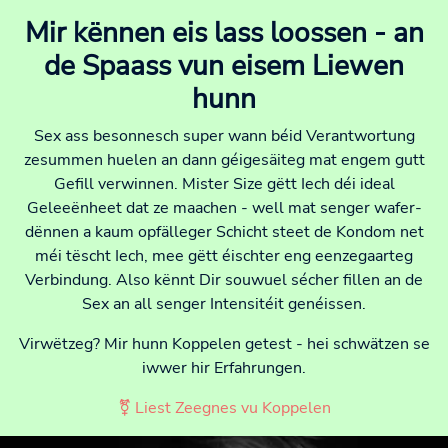
Mir kënnen eis lass loossen - an
de Spaass vun eisem Liewen
hunn
Sex ass besonnesch super wann béid Verantwortung
zesummen huelen an dann géigesäiteg mat engem gutt
Gefill verwinnen. Mister Size gëtt Iech déi ideal
Geleeënheet dat ze maachen - well mat senger wafer-
dënnen a kaum opfälleger Schicht steet de Kondom net
méi tëscht Iech, mee gëtt éischter eng eenzegaarteg
Verbindung. Also kënnt Dir souwuel sécher fillen an de
Sex an all senger Intensitéit genéissen.
Virwëtzeg? Mir hunn Koppelen getest - hei schwätzen se
iwwer hir Erfahrungen.
⚧ Liest Zeegnes vu Koppelen