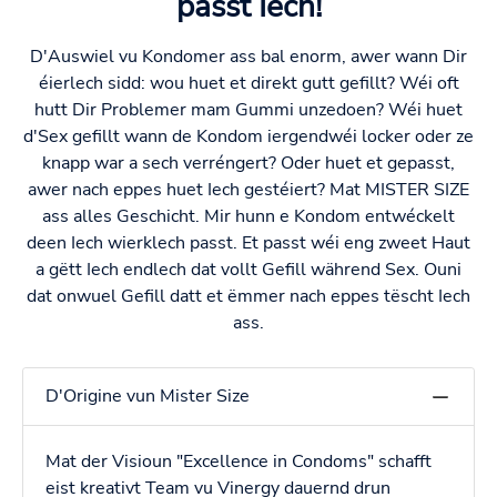
passt Iech!
D'Auswiel vu Kondomer ass bal enorm, awer wann Dir
éierlech sidd: wou huet et direkt gutt gefillt? Wéi oft
hutt Dir Problemer mam Gummi unzedoen? Wéi huet
d'Sex gefillt wann de Kondom iergendwéi locker oder ze
knapp war a sech verréngert? Oder huet et gepasst,
awer nach eppes huet Iech gestéiert? Mat MISTER SIZE
ass alles Geschicht. Mir hunn e Kondom entwéckelt
deen Iech wierklech passt. Et passt wéi eng zweet Haut
a gëtt Iech endlech dat vollt Gefill während Sex. Ouni
dat onwuel Gefill datt et ëmmer nach eppes tëscht Iech
ass.
D'Origine vun Mister Size
Mat der Visioun "Excellence in Condoms" schafft
eist kreativt Team vu Vinergy dauernd drun