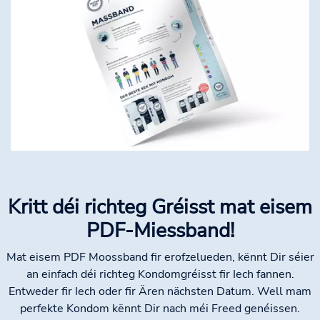
Kritt déi richteg Gréisst mat eisem
PDF-Miessband!
Mat eisem PDF Moossband fir erofzelueden, kënnt Dir séier
an einfach déi richteg Kondomgréisst fir Iech fannen.
Entweder fir Iech oder fir Ären nächsten Datum. Well mam
perfekte Kondom kënnt Dir nach méi Freed genéissen.