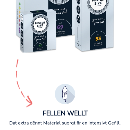
FËLLEN WËLLT
Dat extra dënnt Material suergt fir en intensivt Gefill.