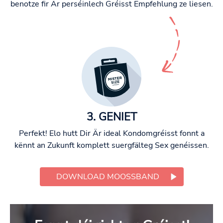
benotze fir Är perséinlech Gréisst Empfehlung ze liesen.
3. GENIET
Perfekt! Elo hutt Dir Är ideal Kondomgréisst fonnt a
kënnt an Zukunft komplett suergfälteg Sex genéissen.
DOWNLOAD MOOSSBAND