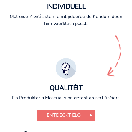
INDIVIDUELL
Mat eise 7 Gréissten fënnt jidderee de Kondom deen
him wierklech passt.
QUALITÉIT
Eis Produkter a Material sinn getest an zertifizéiert.
ENTDECKT ELO