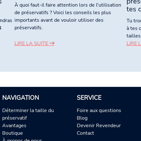
s
prés
À quoi faut-il faire attention lors de l'utilisation
tes 
de préservatifs ? Voici les conseils les plus
importants avant de vouloir utiliser des
endras
Tu tro
préservatifs.
4
à tes 
taille
LIRE LA SUITE
LIRE 
NAVIGATION
SERVICE
Déterminer la taille du
Foire aux questions
préservatif
Blog
Avantages
Devenir Revendeur
Boutique
Contact
À propos de nous