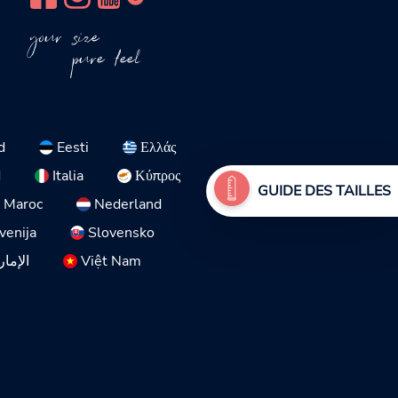
your size
pure feel
d
Eesti
Ελλάς
d
Italia
Κύπρος
GUIDE DES TAILLES
Maroc
Nederland
venija
Slovensko
الإمار
Việt Nam