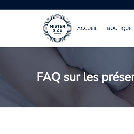
Le préservatif qui te convient
ACCUEIL
BOUTIQUE
Aller au contenu principal
FAQ sur les préserv