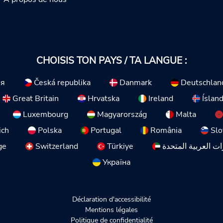
CHOISIS TON PAYS / TA LANGUE :
ия
Česká republika
Danmark
Deutschlan
Great Britain
Hrvatska
Ireland
Íslan
Luxembourg
Magyarország
Malta
ich
Polska
Portugal
România
Slo
ge
Switzerland
Türkiye
ات العربية المتحدة
Україна
Déclaration d'accessibilité
Mentions légales
Politique de confidentialité