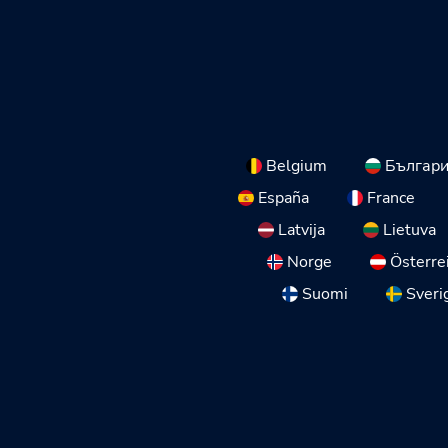
Belgium
Българ
España
France
Latvija
Lietuva
Norge
Österre
Suomi
Sveri