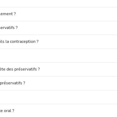
plement ?
ervatifs ?
ls la contraception ?
ète des préservatifs ?
préservatifs ?
e oral ?