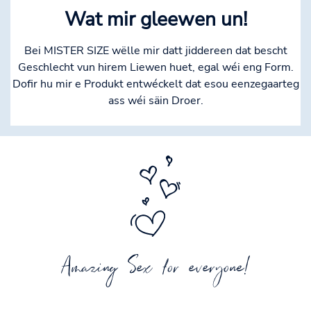
Wat mir gleewen un!
Bei MISTER SIZE wëlle mir datt jiddereen dat bescht
Geschlecht vun hirem Liewen huet, egal wéi eng Form.
Dofir hu mir e Produkt entwéckelt dat esou eenzegaarteg
ass wéi säin Droer.
Amazing Sex for everyone!