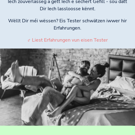
Iech zouverlässeg a gëtt Iech e séchert Gefill - sou datt
Dir Iech lassloosse kënnt.
Wëllt Dir méi wëssen? Eis Tester schwätzen iwwer hir
Erfahrungen.
♂ Liest Erfahrungen vun eisen Tester