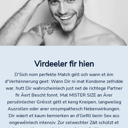
Virdeeler fir hien
D'Sich nom perfekte Match gëlt och wann et ëm
d'Verhënnerung geet: Wann Dir ni mat Kondome zefridde
war, hutt Dir wahrscheinlech just net de richtege Partner
fir Äert Bescht fonnt. Mat MISTER SIZE an Ärer
perséinlecher Gréisst gëtt et keng Kneipen, langweileg
Ausrollen oder aner onsympathesch Nebenwirkungen.
Dir wäert et kaum bemierken an d'Gefill beim Sex ass
ongewéinlech intensiv. Zur selwechter Zäit schützt et