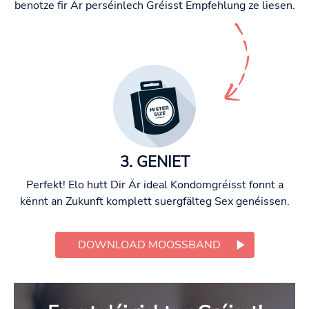
benotze fir Är perséinlech Gréisst Empfehlung ze liesen.
3. GENIET
Perfekt! Elo hutt Dir Är ideal Kondomgréisst fonnt a
kënnt an Zukunft komplett suergfälteg Sex genéissen.
DOWNLOAD MOOSSBAND