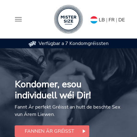
LB
|
FR
|
DE
Verfügbar a 7 Kondomgréissten
Skip to main content
Kondomer, esou
individuell wéi Dir!
Fannt Är perfekt Gréisst an hutt de beschte Sex
vun Ärem Liewen.
FANNEN ÄR GRÉISST