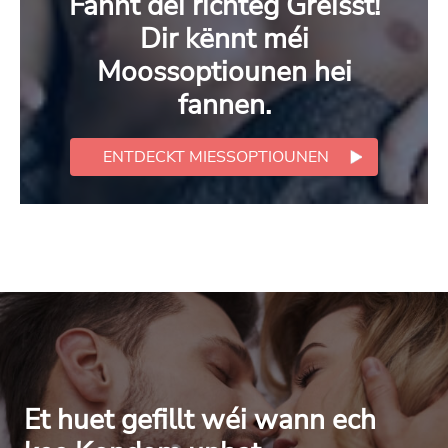
Fannt déi richteg Gréisst!
Dir kënnt méi
Moossoptiounen hei
fannen.
ENTDECKT MIESSOPTIOUNEN
Et huet gefillt wéi wann ech