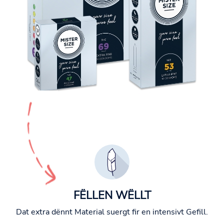
FËLLEN WËLLT
Dat extra dënnt Material suergt fir en intensivt Gefill.