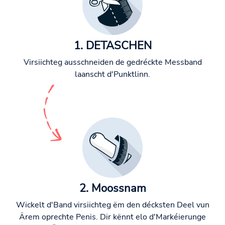
1. DETASCHEN
Virsiichteg ausschneiden de gedréckte Messband
laanscht d'Punktlinn.
2. Moossnam
Wickelt d'Band virsiichteg ëm den décksten Deel vun
Ärem oprechte Penis. Dir kënnt elo d'Markéierunge