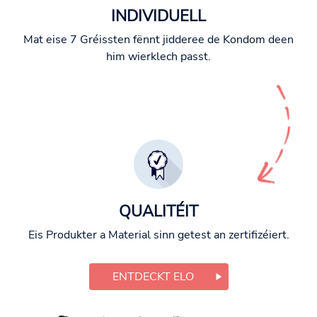
INDIVIDUELL
Mat eise 7 Gréissten fënnt jidderee de Kondom deen
him wierklech passt.
QUALITÉIT
Eis Produkter a Material sinn getest an zertifizéiert.
ENTDECKT ELO