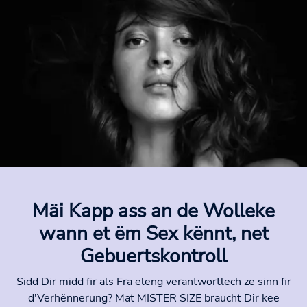
Mäi Kapp ass an de Wolleke
wann et ëm Sex kënnt, net
Gebuertskontroll
Sidd Dir midd fir als Fra eleng verantwortlech ze sinn fir
d'Verhënnerung? Mat MISTER SIZE braucht Dir kee