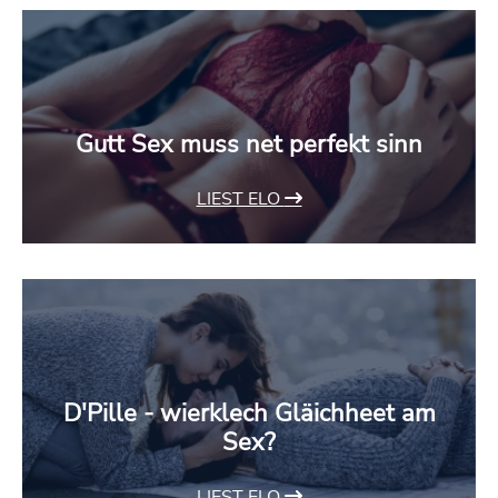
Gutt Sex muss net perfekt sinn
LIEST ELO
D'Pille - wierklech Gläichheet am
Sex?
LIEST ELO