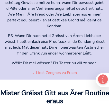
schëlleg Gewësse méi ze hunn, wann Dir bewosst géint
d'Pille oder aner Verhënnerungsmëttel decidéiert hutt.
Äre Mann, Äre Frënd oder Äre Liebhaber ass ëmmer
perfekt equipéiert - an et gëtt kee Grond méi géint de
Kondom.
PS: Wann Dir nach net d'Gréisst vun Ärem Liebhaber
wësst, huelt einfach eise Proufpack an de Kondomgréisst
mat Iech. Mat dëser hutt Dir en onerwaarten Äisbriecher
fir den Ufank vun enger wonnerbarer Léift.
Wëllt Dir méi wëssen? Eis Tester hu vill ze soen.
♀ Liest Zeegnes vu Fraen
Mister Gréisst
Gitt aus Ärer Routine
eraus