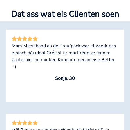
Dat ass wat eis Clienten soen
Mam Miessband an de Proufpäck war et wierklech
einfach déi ideal Gréisst fir mäi Frënd ze fannen.
Zanterhier hu mir kee Kondom méi an eise Better.
;-)
Sonja, 30
Mäi Penis ass zimlech schlank. Mat Mister Size