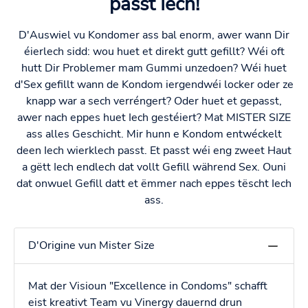
passt Iech!
D'Auswiel vu Kondomer ass bal enorm, awer wann Dir
éierlech sidd: wou huet et direkt gutt gefillt? Wéi oft
hutt Dir Problemer mam Gummi unzedoen? Wéi huet
d'Sex gefillt wann de Kondom iergendwéi locker oder ze
knapp war a sech verréngert? Oder huet et gepasst,
awer nach eppes huet Iech gestéiert? Mat MISTER SIZE
ass alles Geschicht. Mir hunn e Kondom entwéckelt
deen Iech wierklech passt. Et passt wéi eng zweet Haut
a gëtt Iech endlech dat vollt Gefill während Sex. Ouni
dat onwuel Gefill datt et ëmmer nach eppes tëscht Iech
ass.
D'Origine vun Mister Size
Mat der Visioun "Excellence in Condoms" schafft
eist kreativt Team vu Vinergy dauernd drun