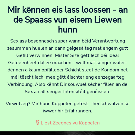
Mir kënnen eis lass loossen - an
de Spaass vun eisem Liewen
hunn
Sex ass besonnesch super wann béid Verantwortung
zesummen huelen an dann géigesäiteg mat engem gutt
Gefill verwinnen. Mister Size gëtt Iech déi ideal
Geleeënheet dat ze maachen - well mat senger wafer-
dënnen a kaum opfälleger Schicht steet de Kondom net
méi tëscht Iech, mee gëtt éischter eng eenzegaarteg
Verbindung. Also kënnt Dir souwuel sécher fillen an de
Sex an all senger Intensitéit genéissen.
Virwëtzeg? Mir hunn Koppelen getest - hei schwätzen se
iwwer hir Erfahrungen.
⚧ Liest Zeegnes vu Koppelen