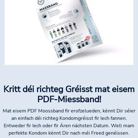
Kritt déi richteg Gréisst mat eisem
PDF-Miessband!
Mat eisem PDF Moossband fir erofzelueden, kënnt Dir séier
an einfach déi richteg Kondomgréisst fir Iech fannen.
Entweder fir Iech oder fir Ären nächsten Datum. Well mam
perfekte Kondom kënnt Dir nach méi Freed genéissen.