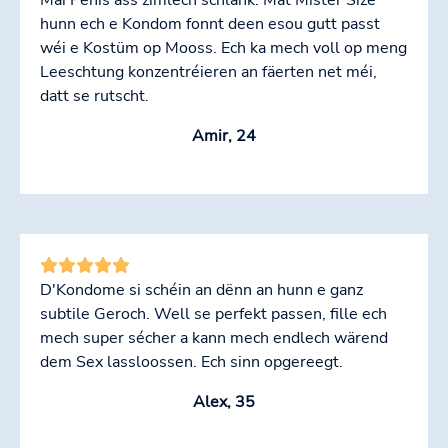
hunn ech e Kondom fonnt deen esou gutt passt
wéi e Kostüm op Mooss. Ech ka mech voll op meng
Leeschtung konzentréieren an fäerten net méi,
datt se rutscht.
Amir, 24
D'Kondome si schéin an dënn an hunn e ganz
subtile Geroch. Well se perfekt passen, fille ech
mech super sécher a kann mech endlech wärend
dem Sex lassloossen. Ech sinn opgereegt.
Alex, 35