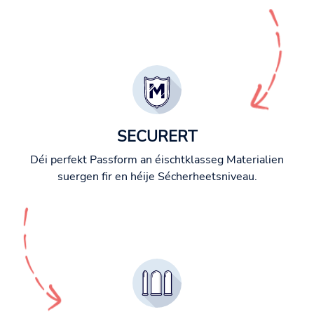
SECURERT
Déi perfekt Passform an éischtklasseg Materialien
suergen fir en héije Sécherheetsniveau.