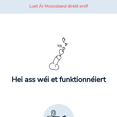
Luet Är Moossband direkt erof!
Hei ass wéi et funktionnéiert