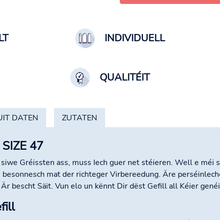
LT
INDIVIDUELL
QUALITÉIT
IT DATEN
ZUTATEN
 SIZE 47
siwe Gréissten ass, muss Iech guer net stéieren. Well e méi sc
 - besonnesch mat der richteger Virbereedung. Äre perséinlech
 Är bescht Säit. Vun elo un kënnt Dir dëst Gefill all Kéier gen
ill