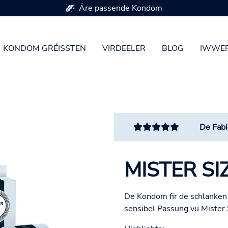
Äre passende Kondom
KONDOM GRÉISSTEN
VIRDEELER
BLOG
IWWER
De Fabi
MISTER SI
De Kondom fir de schlanken 
sensibel Passung vu Mister