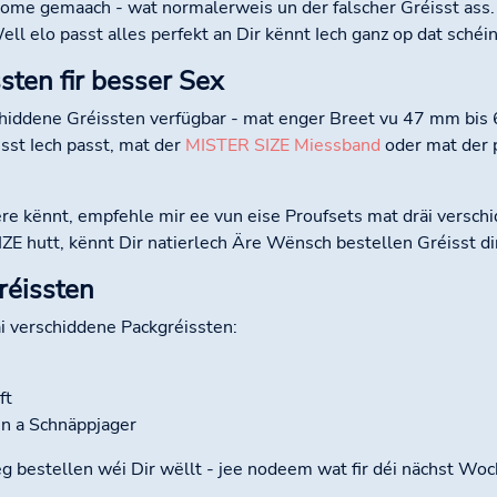
dome gemaach - wat normalerweis un der falscher Gréisst ass
Well elo passt alles perfekt an Dir kënnt Iech ganz op dat sché
ten fir besser Sex
chiddene Gréissten verfügbar - mat enger Breet vu 47 mm bi
sst Iech passt, mat der
MISTER SIZE Miessband
oder mat der 
re kënnt, empfehle mir ee vun eise Proufsets mat dräi verschi
 hutt, kënnt Dir natierlech Äre Wënsch bestellen Gréisst di
réissten
i verschiddene Packgréissten:
ft
en a Schnäppjager
teg bestellen wéi Dir wëllt - jee nodeem wat fir déi nächst Wo