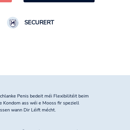
SECURERT
hlanke Penis bedeit méi Flexibilitéit beim
e Kondom ass wéi e Mooss fir speziell
éissen wann Dir Léift mécht.