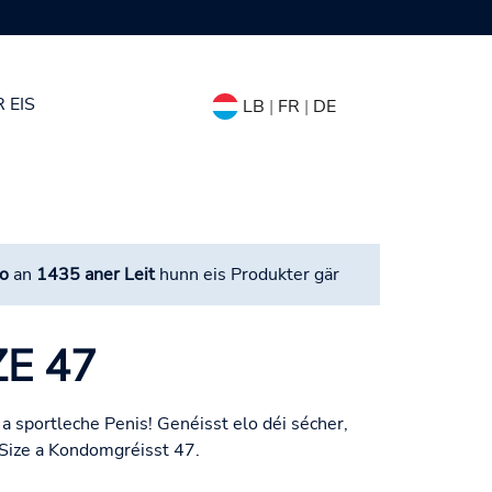
 EIS
LB
|
FR
|
DE
o
an
1435 aner Leit
hunn eis Produkter gär
ZE 47
a sportleche Penis! Genéisst elo déi sécher,
 Size a Kondomgréisst 47.