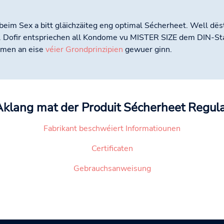
 beim Sex a bitt gläichzäiteg eng optimal Sécherheet. Well dë
t. Dofir entspriechen all Kondome vu MISTER SIZE dem DIN-S
ormen an eise
véier Grondprinzipien
gewuer ginn.
klang mat der Produit Sécherheet Regul
Fabrikant beschwéiert Informatiounen
Certificaten
Gebrauchsanweisung