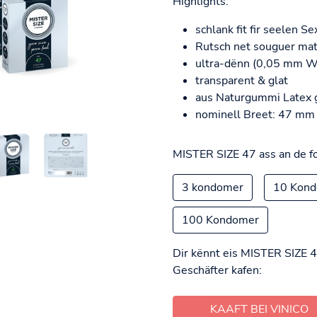
Highlights:
schlank fit fir seelen Se
Rutsch net souguer ma
ultra-dënn (0,05 mm Wan
transparent & glat
aus Naturgummi Latex
nominell Breet: 47 mm
MISTER SIZE 47 ass an de f
3 kondomer
10 Kon
100 Kondomer
Dir kënnt eis MISTER SIZE 4
Geschäfter kafen:
KAAFT BEI VINICO