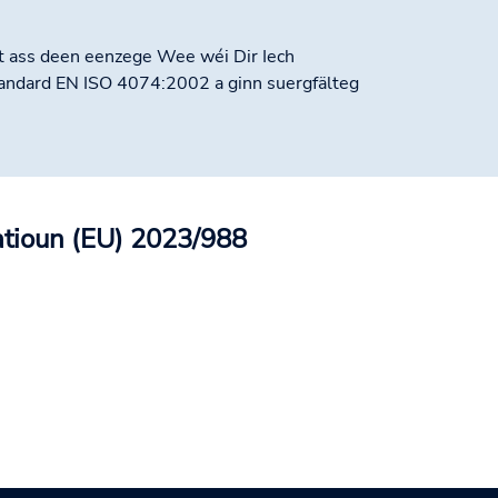
st ass deen eenzege Wee wéi Dir Iech
tandard EN ISO 4074:2002 a ginn suergfälteg
atioun (EU) 2023/988