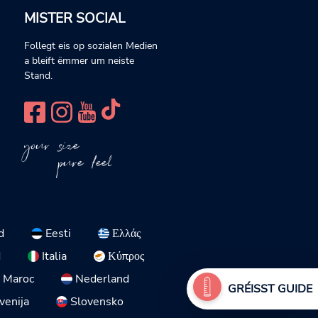
MISTER SOCIAL
Follegt eis op sozialen Medien
a bleift ëmmer um neiste
Stand.
your size
pure feel
d
Eesti
Ελλάς
d
Italia
Κύπρος
Maroc
Nederland
GRÉISST GUIDE
venija
Slovensko