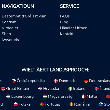
NAVIGATIOUN
SERVICE
Bestëmmt d'Gréisst vum
FAQs
Kondom
Blog
Virdeeler
Händler Ufroen
Shop
Kontakt
Iwwer eis
WIELT ÄERT LAND /SPROOCH:
ия
Česká republika
Danmark
Deutschlan
Great Britain
Hrvatska
Ireland
Íslan
Luxembourg
Magyarország
Malta
ich
Polska
Portugal
România
Slo