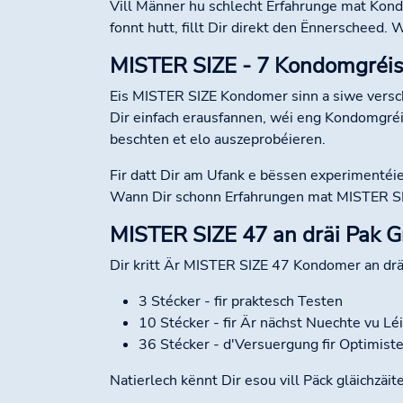
Vill Männer hu schlecht Erfahrunge mat Kon
fonnt hutt, fillt Dir direkt den Ënnerscheed. 
MISTER SIZE - 7 Kondomgréiss
Eis MISTER SIZE Kondomer sinn a siwe vers
Dir einfach erausfannen, wéi eng Kondomgréi
beschten et elo auszeprobéieren.
Fir datt Dir am Ufank e bëssen experimentéie
Wann Dir schonn Erfahrungen mat MISTER SIZE
MISTER SIZE 47 an dräi Pak G
Dir kritt Är MISTER SIZE 47 Kondomer an drä
3 Stécker - fir praktesch Testen
10 Stécker - fir Är nächst Nuechte vu Léi
36 Stécker - d'Versuergung fir Optimist
Natierlech kënnt Dir esou vill Päck gläichzäi