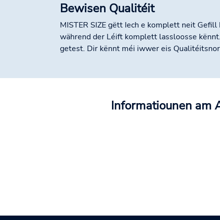
Bewisen Qualitéit
MISTER SIZE gëtt Iech e komplett neit Gefill
während der Léift komplett lassloosse kënn
getest. Dir kënnt méi iwwer eis Qualitéitsn
Informatiounen am A