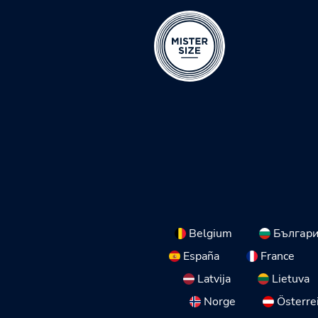
Belgium
Българ
España
France
Latvija
Lietuva
Norge
Österre