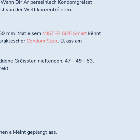
. Wann Dir Är perséinlech Kondomgréisst
inst vun der Welt konzentréieren.
s 69 mm. Mat eisem
MISTER SIZE Smart
kënnt
praktescher
Condom Sizer
. Et ass am
ddene Gréissten niefteneen: 47 - 49 - 53.
rekt.
chen a Méint geplangt ass.