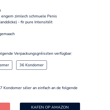
x
t engem zimlech schmuele Penis
ddicke) - fir pure Intensitéit
 gemaach
olgende Verpackungsgréissten verfügbar:
domer
36 Kondomer
7 Kondomer séier an einfach an de folgende
KAFEN OP AMAZON