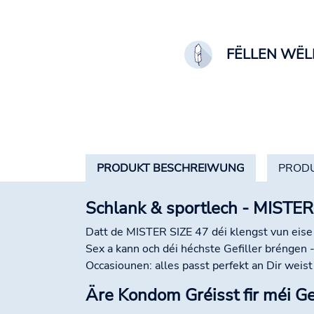
FËLLEN WËL
PRODUKT BESCHREIWUNG
PRODU
Schlank & sportlech - MISTER
Datt de MISTER SIZE 47 déi klengst vun eise 
Sex a kann och déi héchste Gefiller bréngen
Occasiounen: alles passt perfekt an Dir weist
Äre Kondom Gréisst fir méi Gef