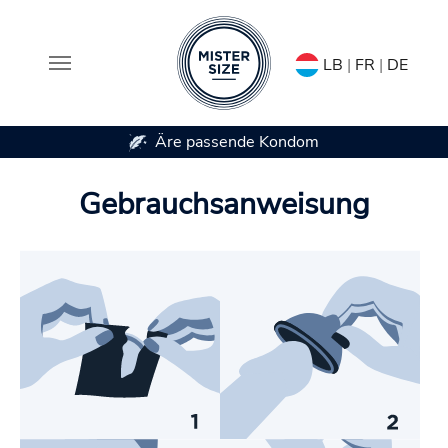
LB
|
FR
|
DE
de Kondom
Verfügbar a 7 Kondomgréiss
Skip to main content
Gebrauchsanweisung