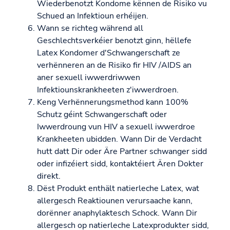
Wiederbenotzt Kondome kënnen de Risiko vu
Schued an Infektioun erhéijen.
Wann se richteg während all
Geschlechtsverkéier benotzt ginn, hëllefe
Latex Kondomer d'Schwangerschaft ze
verhënneren an de Risiko fir HIV /AIDS an
aner sexuell iwwerdriwwen
Infektiounskrankheeten z'iwwerdroen.
Keng Verhënnerungsmethod kann 100%
Schutz géint Schwangerschaft oder
Iwwerdroung vun HIV a sexuell iwwerdroe
Krankheeten ubidden. Wann Dir de Verdacht
hutt datt Dir oder Äre Partner schwanger sidd
oder infizéiert sidd, kontaktéiert Ären Dokter
direkt.
Dëst Produkt enthält natierleche Latex, wat
allergesch Reaktiounen verursaache kann,
dorënner anaphylaktesch Schock. Wann Dir
allergesch op natierleche Latexprodukter sidd,