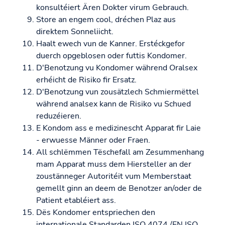
konsultéiert Ären Dokter virum Gebrauch.
Store an engem cool, dréchen Plaz aus
direktem Sonneliicht.
Haalt ewech vun de Kanner. Erstéckgefor
duerch opgeblosen oder futtis Kondomer.
D'Benotzung vu Kondomer während Oralsex
erhéicht de Risiko fir Ersatz.
D'Benotzung vun zousätzlech Schmiermëttel
während analsex kann de Risiko vu Schued
reduzéieren.
E Kondom ass e medizinescht Apparat fir Laie
- erwuesse Männer oder Fraen.
All schlëmmen Tëschefall am Zesummenhang
mam Apparat muss dem Hiersteller an der
zoustänneger Autoritéit vum Memberstaat
gemellt ginn an deem de Benotzer an/oder de
Patient etabléiert ass.
Dës Kondomer entspriechen den
internationale Standarden ISO 4074 /EN ISO