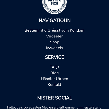
NAVIGATIOUN
Bestëmmt d'Gréisst vum Kondom
Virdeeler
Shop
Iwwer eis
SERVICE
FAQs
Blog
Händler Ufroen
Kontakt
MISTER SOCIAL
Follegt eis op sozialen Medien a bleift ëmmer um neiste Stand.