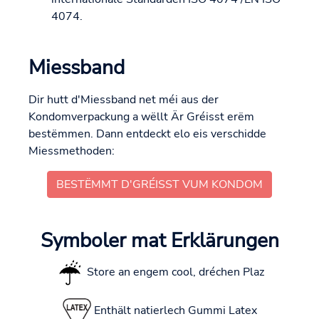
4074.
Miessband
Dir hutt d'Miessband net méi aus der
Kondomverpackung a wëllt Är Gréisst erëm
bestëmmen. Dann entdeckt elo eis verschidde
Miessmethoden:
BESTËMMT D'GRÉISST VUM KONDOM
Symboler mat Erklärungen
Store an engem cool, dréchen Plaz
Enthält natierlech Gummi Latex