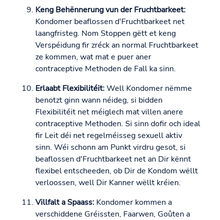
Keng Behënnerung vun der Fruchtbarkeet:
Kondomer beaflossen d'Fruchtbarkeet net
laangfristeg. Nom Stoppen gëtt et keng
Verspéidung fir zréck an normal Fruchtbarkeet
ze kommen, wat mat e puer aner
contraceptive Methoden de Fall ka sinn.
Erlaabt Flexibilitéit:
Well Kondomer nëmme
benotzt ginn wann néideg, si bidden
Flexibilitéit net méiglech mat villen anere
contraceptive Methoden. Si sinn dofir och ideal
fir Leit déi net regelméisseg sexuell aktiv
sinn. Wéi schonn am Punkt virdru gesot, si
beaflossen d'Fruchtbarkeet net an Dir kënnt
flexibel entscheeden, ob Dir de Kondom wëllt
verloossen, well Dir Kanner wëllt kréien.
Villfalt a Spaass:
Kondomer kommen a
verschiddene Gréissten, Faarwen, Goûten a