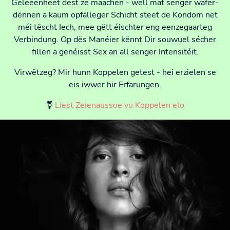
Geleeënheet dëst ze maachen - well mat senger wafer-
dënnen a kaum opfälleger Schicht steet de Kondom net
méi tëscht Iech, mee gëtt éischter eng eenzegaarteg
Verbindung. Op dës Manéier kënnt Dir souwuel sécher
fillen a genéisst Sex an all senger Intensitéit.
Virwëtzeg? Mir hunn Koppelen getest - hei erzielen se
eis iwwer hir Erfarungen.
⚧
Liest Zeienaussoe vu Koppelen elo