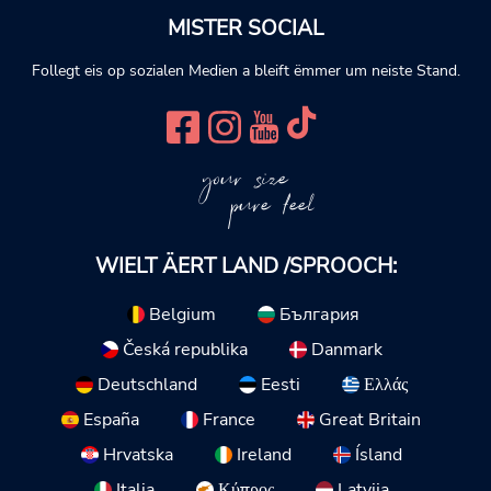
MISTER SOCIAL
Follegt eis op sozialen Medien a bleift ëmmer um neiste Stand.
your size
pure feel
WIELT ÄERT LAND /SPROOCH:
Belgium
България
Česká republika
Danmark
Deutschland
Eesti
Ελλάς
España
France
Great Britain
Hrvatska
Ireland
Ísland
Italia
Κύπρος
Latvija