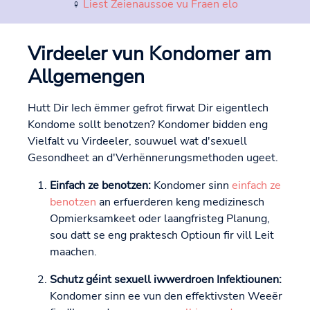
♀
Liest Zeienaussoe vu Fraen elo
Virdeeler vun Kondomer am
Allgemengen
Hutt Dir Iech ëmmer gefrot firwat Dir eigentlech
Kondome sollt benotzen? Kondomer bidden eng
Vielfalt vu Virdeeler, souwuel wat d'sexuell
Gesondheet an d'Verhënnerungsmethoden ugeet.
Einfach ze benotzen:
Kondomer sinn
einfach ze
benotzen
an erfuerderen keng medizinesch
Opmierksamkeet oder laangfristeg Planung,
sou datt se eng praktesch Optioun fir vill Leit
maachen.
Schutz géint sexuell iwwerdroen Infektiounen:
Kondomer sinn ee vun den effektivsten Weeër