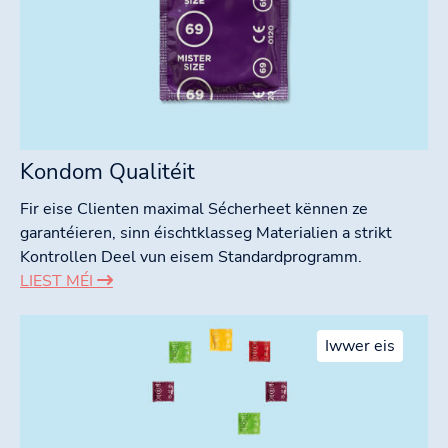
Kondom Qualitéit
Fir eise Clienten maximal Sécherheet kënnen ze
garantéieren, sinn éischtklasseg Materialien a strikt
Kontrollen Deel vun eisem Standardprogramm.
LIEST MÉI
Iwwer eis