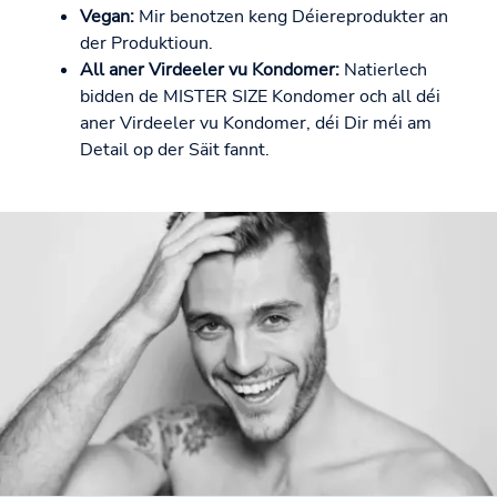
Vegan:
Mir benotzen keng Déiereprodukter an
der Produktioun.
All aner Virdeeler vu Kondomer:
Natierlech
bidden de MISTER SIZE Kondomer och all déi
aner Virdeeler vu Kondomer, déi Dir méi am
Detail op der Säit fannt.