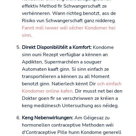
effektiv Method fir Schwangerschaft ze
verhënneren. Wann richteg benotzt, ass de
Risiko vun Schwangerschaft ganz niddereg.
Fannt méi iwwer wéi sécher Kondomer hei
sinn
.
Direkt Disponibilitéit a Komfort:
Kondome
sinn ouni Rezept verfügbar a kënnen an
Apdikten, Supermarchéen a souguer
Automaten kaaft ginn. Si sinn einfach ze
transportéieren a kënnen zu all Moment
benotzt ginn. Natierlech kënnt Dir
och einfach
Kondomer online kafen
. Dir musst net bei den
Dokter goen fir se verschriwwen ze kréien a
keng medizinesch Untersuchung ass néideg.
Keng Nebenwirkungen:
Am Géigesaz zu
hormonellen contraceptive Methoden wéi
d'Contraceptive Pille hunn Kondome generell