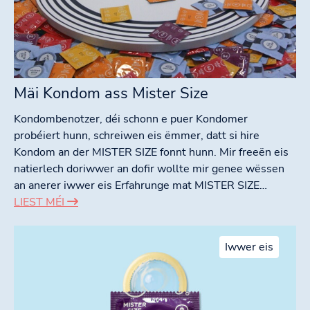
Mäi Kondom ass Mister Size
Kondombenotzer, déi schonn e puer Kondomer
probéiert hunn, schreiwen eis ëmmer, datt si hire
Kondom an der MISTER SIZE fonnt hunn. Mir freeën eis
natierlech doriwwer an dofir wollte mir genee wëssen
an anerer iwwer eis Erfahrunge mat MISTER SIZE…
LIEST MÉI
Iwwer eis