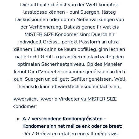
Dir sollt dat schéinst vun der Welt komplett
lassloosse kënnen - ouni Suergen, lästeg
Diskussiounen oder domm Nebenwirkungen vun
der Verhënnerung. Dat ass genee fir wat eis
MISTER SIZE Kondomer sinn: Duerch hir
individuell Gréisst, perfekt Passform an ultra-
dënnem Latex sinn se kaum opfälleg, ginn Iech en
natierlecht Gefill a garantéieren gläichzäiteg den
optimalen Sécherheetsniveau. Op dës Manéier
kënnt Dir d'Virdeeler zesumme genéissen an Iech
ouni Suergen un déi gutt Gefiller genéissen. Well
heiansdo kann et wierklech esou einfach sinn.
Iwwersiicht iwwer d'Virdeeler vu MISTER SIZE
Kondomer:
A 7 verschiddene Kondomgréissten -
Kondomer sinn net méi ze enk oder ze breet:
Déi 7 Gréissten erlaben eng vill méi präzis