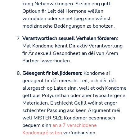
keng Nebenwirkungen. Si sinn eng gutt
Optioun fir Leit déi Hormone wëllen
vermeiden oder se net fäeg sinn wéinst
medizinesche Bedéngungen ze benotzen.
Verantwortlech sexuell Verhalen förderen:
Mat Kondome kënnt Dir aktiv Verantwortung
fir Är sexuell Gesondheet an déi vun Ärem
Partner iwwerhuelen.
Gëeegent fir bal jiddereen:
Kondome si
gëeegent fir déi meescht Leit, och déi, déi
allergesch op Latex sinn, well et och Kondome
gëtt aus Polyurethan oder aner hypoallergene
Materialien. E schlecht Gefill wéinst enger
schlechter Passung ass keen Argument méi,
well MISTER SIZE Kondomer besonnesch
bequem sinn
an a 7 verschiddene
Kondomgréissten
verfügbar sinn.