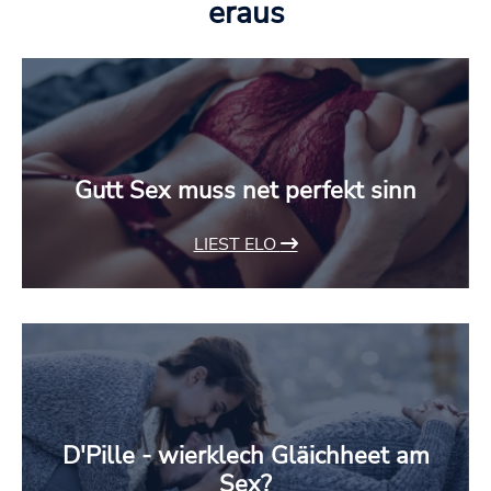
eraus
Gutt Sex muss net perfekt sinn
LIEST ELO
D'Pille - wierklech Gläichheet am
Sex?