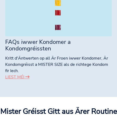
FAQs iwwer Kondomer a
Kondomgréissten
Kritt d'Äntwerten op all Är Froen iwwer Kondomer, Är
Kondomgréisst a MISTER SIZE als de richtege Kondom
fir Iech.
LIEST MÉI
Mister Gréisst
Gitt aus Ärer Routine