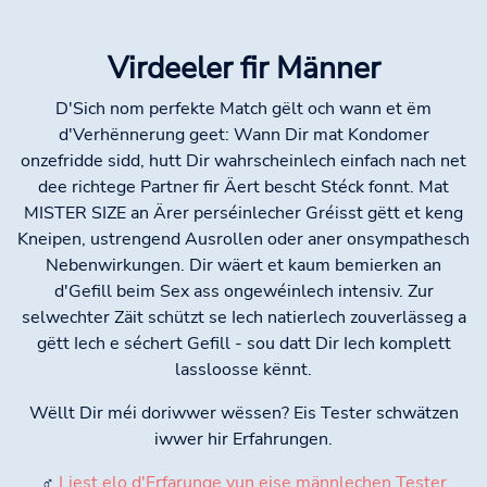
Virdeeler fir Männer
D'Sich nom perfekte Match gëlt och wann et ëm
d'Verhënnerung geet: Wann Dir mat Kondomer
onzefridde sidd, hutt Dir wahrscheinlech einfach nach net
dee richtege Partner fir Äert bescht Stéck fonnt. Mat
MISTER SIZE an Ärer perséinlecher Gréisst gëtt et keng
Kneipen, ustrengend Ausrollen oder aner onsympathesch
Nebenwirkungen. Dir wäert et kaum bemierken an
d'Gefill beim Sex ass ongewéinlech intensiv. Zur
selwechter Zäit schützt se Iech natierlech zouverlässeg a
gëtt Iech e séchert Gefill - sou datt Dir Iech komplett
lassloosse kënnt.
Wëllt Dir méi doriwwer wëssen? Eis Tester schwätzen
iwwer hir Erfahrungen.
♂
Liest elo d'Erfarunge vun eise männlechen Tester