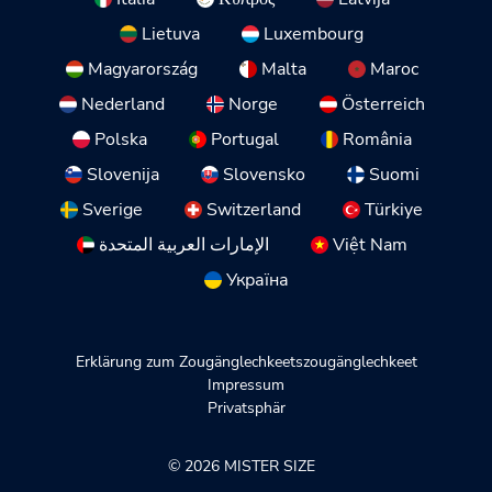
Lietuva
Luxembourg
Magyarország
Malta
Maroc
Nederland
Norge
Österreich
Polska
Portugal
România
Slovenija
Slovensko
Suomi
Sverige
Switzerland
Türkiye
الإمارات العربية المتحدة
Việt Nam
Україна
Erklärung zum Zougänglechkeetszougänglechkeet
Impressum
Privatsphär
© 2026 MISTER SIZE