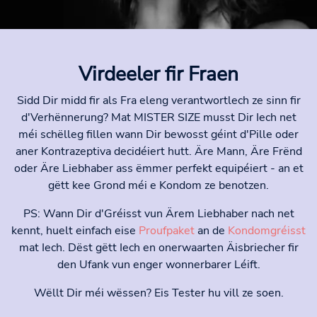
Virdeeler fir Fraen
Sidd Dir midd fir als Fra eleng verantwortlech ze sinn fir
d'Verhënnerung? Mat MISTER SIZE musst Dir Iech net
méi schëlleg fillen wann Dir bewosst géint d'Pille oder
aner Kontrazeptiva decidéiert hutt. Äre Mann, Äre Frënd
oder Äre Liebhaber ass ëmmer perfekt equipéiert - an et
gëtt kee Grond méi e Kondom ze benotzen.
PS: Wann Dir d'Gréisst vun Ärem Liebhaber nach net
kennt, huelt einfach eise
Proufpaket
an de
Kondomgréisst
mat Iech. Dëst gëtt Iech en onerwaarten Äisbriecher fir
den Ufank vun enger wonnerbarer Léift.
Wëllt Dir méi wëssen? Eis Tester hu vill ze soen.