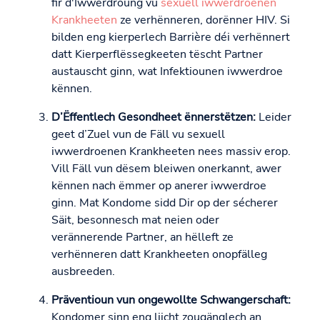
fir d'Iwwerdroung vu
sexuell iwwerdroenen
Krankheeten
ze verhënneren, dorënner HIV. Si
bilden eng kierperlech Barrière déi verhënnert
datt Kierperflëssegkeeten tëscht Partner
austauscht ginn, wat Infektiounen iwwerdroe
kënnen.
D’Ëffentlech Gesondheet ënnerstëtzen:
Leider
geet d’Zuel vun de Fäll vu sexuell
iwwerdroenen Krankheeten nees massiv erop.
Vill Fäll vun dësem bleiwen onerkannt, awer
kënnen nach ëmmer op anerer iwwerdroe
ginn. Mat Kondome sidd Dir op der sécherer
Säit, besonnesch mat neien oder
verännerende Partner, an hëlleft ze
verhënneren datt Krankheeten onopfälleg
ausbreeden.
Präventioun vun ongewollte Schwangerschaft:
Kondomer sinn eng liicht zougänglech an