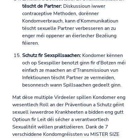
tëscht de Partner:
Diskussioun iwwer
contraceptive Methoden, dorënner
Kondomverbrauch, kann d'Kommunikatioun
tëscht sexuelle Partner verbesseren an zu
enger méi oppener an éierlecher Bezéiung
féieren.
Schutz fir Sexspillsaachen:
Kondomer kënnen
och op Sexspiller benotzt ginn fir d'Botzen méi
einfach ze maachen an d'Transmissioun vun
Infektiounen tëscht Partner ze vermeiden,
besonnesch wann Spillsaachen gedeelt ginn.
Mat dëse multiple Virdeeler spillen Kondomer eng
wesentlech Roll an der Präventioun a Schutz géint
sexuell iwwerdroe Krankheeten a bidden eng gutt
Optioun fir Leit déi sécher a verantwortlech
Sexualitéit wëllen praktizéieren. Dank de 7
verschiddene Kondomgréissten vu MISTER SIZE