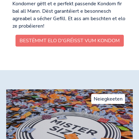
Kondomer gëtt et e perfekt passende Kondom fir
bal all Mann. Dëst garantéiert e besonnesch
agreabel a sécher Gefill. Et ass am beschten et elo
ze probéieren!
BESTËMMT ELO D'GRÉISST VUM KONDOM
Neiegkeeten