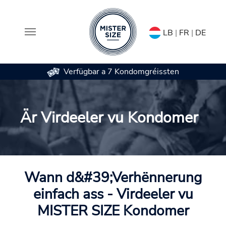
LB
|
FR
|
DE
Verfügbar a 7 Kondomgréissten
Skip to main content
Är Virdeeler vu Kondomer
Wann d&#39;Verhënnerung
einfach ass - Virdeeler vu
MISTER SIZE Kondomer