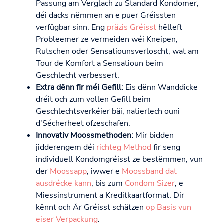
Passung am Verglach zu Standard Kondomer,
déi dacks nëmmen an e puer Gréissten
verfügbar sinn. Eng
präzis Gréisst
hëlleft
Probleemer ze vermeiden wéi Kneipen,
Rutschen oder Sensatiounsverloscht, wat am
Tour de Komfort a Sensatioun beim
Geschlecht verbessert.
Extra dënn fir méi Gefill:
Eis dënn Wanddicke
dréit och zum vollen Gefill beim
Geschlechtsverkéier bäi, natierlech ouni
d'Sécherheet ofzeschafen.
Innovativ Moossmethoden:
Mir bidden
jidderengem déi
richteg Method
fir seng
individuell Kondomgréisst ze bestëmmen, vun
der
Moossapp
, iwwer e
Moossband dat
ausdrécke kann
, bis zum
Condom Sizer
, e
Miessinstrument a Kreditkaartformat. Dir
kënnt och Är Gréisst schätzen
op Basis vun
eiser Verpackung
.