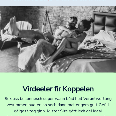
Virdeeler fir Koppelen
Sex ass besonnesch super wann béid Leit Verantwortung
zesummen huelen an sech dann mat engem gutt Gefill
géigesäiteg ginn. Mister Size gëtt Iech déi ideal