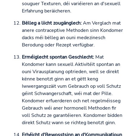
souguer Texturen, déi variéieren an d'sexuell
Erfahrung beräicheren.
Bëlleg a liicht zougänglech:
Am Verglach mat
anere contraceptive Methoden sinn Kondomer
dacks méi bëlleg an ouni medezinesch
Berodung oder Rezept verfügbar.
Erméiglecht spontan Geschlecht:
Mat
Kondomer kann sexuell Aktivitéit spontan an
ouni Virausplanung optrieden, well se direkt
kënne benotzt ginn an et gëtt keng
Iwwergangszäit vum Gebrauch op voll Schutz
géint Schwangerschaft, wéi mat der Pille.
Kondomer erfuerderen och net regelméisseg
Gebrauch wéi aner hormonell Methoden fir
voll Schutz ze garantéieren. Kondomer bidden
direkt Schutz wann se richteg benotzt ginn.
Erhéicht d'Bewosstsinn an d'Kommunikatioun