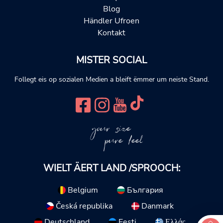
Blog
Händler Ufroen
Kontakt
MISTER SOCIAL
Follegt eis op sozialen Medien a bleift ëmmer um neiste Stand.
your size
pure feel
WIELT ÄERT LAND /SPROOCH:
Belgium
България
Česká republika
Danmark
Deutschland
Eesti
Ελλάς