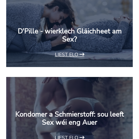
D'Pille - wierklech Gläichheet am
Sex?
LIEST ELO
Kondomer a Schmierstoff: sou leeft
Sex wéi eng Auer
LIEST ELO