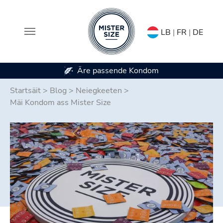
LB
|
FR
|
DE
Verfügbar a 7 Kondomgréissten
Skip to main content
Startsäit
>
Blog
>
Neiegkeeten
>
Mäi Kondom ass Mister Size