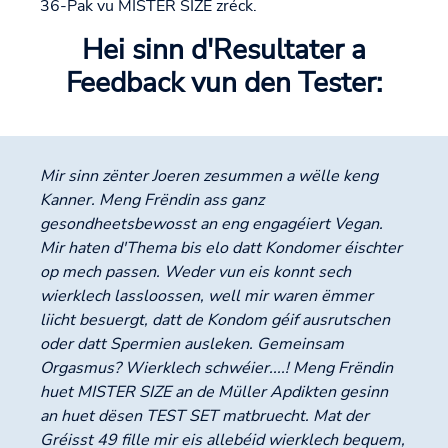
36-Pak vu MISTER SIZE zréck.
Hei sinn d'Resultater a
Feedback vun den Tester:
Mir sinn zënter Joeren zesummen a wëlle keng
Kanner. Meng Frëndin ass ganz
gesondheetsbewosst an eng engagéiert Vegan.
Mir haten d'Thema bis elo datt Kondomer éischter
op mech passen. Weder vun eis konnt sech
wierklech lassloossen, well mir waren ëmmer
liicht besuergt, datt de Kondom géif ausrutschen
oder datt Spermien ausleken. Gemeinsam
Orgasmus? Wierklech schwéier....! Meng Frëndin
huet MISTER SIZE an de Müller Apdikten gesinn
an huet dësen TEST SET matbruecht. Mat der
Gréisst 49 fille mir eis allebéid wierklech bequem,