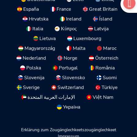
España
France
Great Britain
Hrvatska
Ireland
Ísland
Italia
Κύπρος
Latvija
Lietuva
Luxembourg
Magyarország
Malta
Maroc
Nederland
Norge
Österreich
Polska
Portugal
România
Slovenija
Slovensko
Suomi
Sverige
Switzerland
Türkiye
الإمارات العربية المتحدة
Việt Nam
Україна
Erklärung zum Zougänglechkeetszougänglechkeet
Impressum