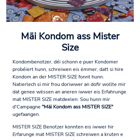
Mäi Kondom ass Mister
Size
Kondombenotzer, déi schonn e puer Kondomer
probéiert hunn, schreiwen eis ëmmer, datt si hire
Kondom an der MISTER SIZE fonnt hunn.
Natierlech si mir frou doriwwer an dofir wollte mir
dat genee wëssen an aneren iwwer eis Erfahrunge
mat MISTER SIZE matdeelen: Sou hunn mir
d'Campagne
"Mäi Kondom ass MISTER SIZE"
ugefaangen.
MISTER SIZE Benotzer konnten eis iwwer hir
Erfarunge mat MISTER SIZE schreiwen a kruten e