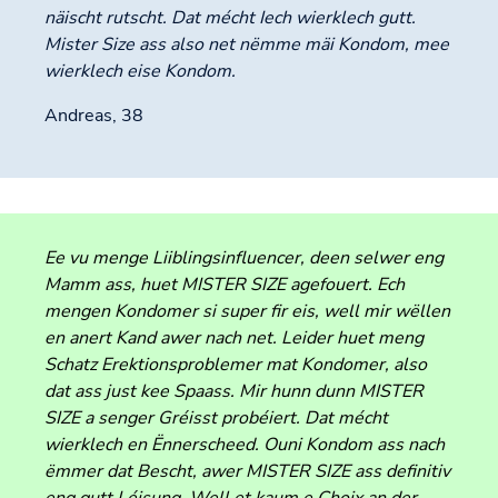
näischt rutscht. Dat mécht Iech wierklech gutt.
Mister Size ass also net nëmme mäi Kondom, mee
wierklech eise Kondom.
Andreas, 38
Ee vu menge Liiblingsinfluencer, deen selwer eng
Mamm ass, huet MISTER SIZE agefouert. Ech
mengen Kondomer si super fir eis, well mir wëllen
en anert Kand awer nach net. Leider huet meng
Schatz Erektionsproblemer mat Kondomer, also
dat ass just kee Spaass. Mir hunn dunn MISTER
SIZE a senger Gréisst probéiert. Dat mécht
wierklech en Ënnerscheed. Ouni Kondom ass nach
ëmmer dat Bescht, awer MISTER SIZE ass definitiv