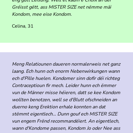
eng gutt Léisung. Well et kaum e Choix an der
Gréisst gëtt, ass MISTER SIZE net nëmme mäi
Kondom, mee eise Kondom.
Celina, 31
Meng Relatiounen daueren normalerweis net ganz
laang. Ech hunn och enorm Nebenwirkungen wann
ech d'Pille huelen. Kondomer sinn dofir déi richteg
Contraceptioun fir mech. Leider hunn ech ëmmer
vun de Männer misse héieren, datt se kee Kondom
wollten benotzen, well se d'Blutt ofschneiden an
duerno keng Erektion erhale konnten an dat
stëmmt eigentlech... Dunn gouf ech MISTER SIZE
vun engem Frënd recommandéiert. An eigentlech,
wann d'Kondome passen, Kondom Jo oder Nee ass