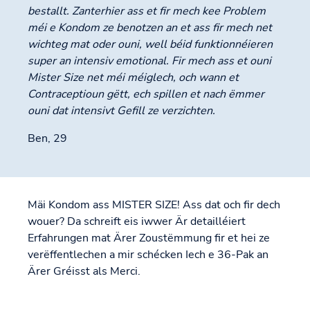
bestallt. Zanterhier ass et fir mech kee Problem
méi e Kondom ze benotzen an et ass fir mech net
wichteg mat oder ouni, well béid funktionnéieren
super an intensiv emotional. Fir mech ass et ouni
Mister Size net méi méiglech, och wann et
Contraceptioun gëtt, ech spillen et nach ëmmer
ouni dat intensivt Gefill ze verzichten.
Ben, 29
Mäi Kondom ass MISTER SIZE! Ass dat och fir dech
wouer? Da schreift eis iwwer Är detailléiert
Erfahrungen mat Ärer Zoustëmmung fir et hei ze
verëffentlechen a mir schécken Iech e 36-Pak an
Ärer Gréisst als Merci.