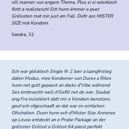
vill manner vun engem Thema. Plus si si wierklech
flott a realistesch! Ech hunn ëmmer e puer
Gréissten mat mir just am Fall. Dofir ass MISTER
SIZE mäi Kondom.
Sandra, 32
Ech war glécklech Single fir 2 Joer a laangfristeg
daten Modus, mee Kondomer vun Durex a Ritex
hunn net gutt gepasst an dacks d'Vibe während
Sex ëmbruecht well d'Gefill net do war. Soubal
eng Fra insistéiert datt mir e Kondom benotzen,
gouf ech ofgeschaaft an dat war en einfachen
Ofschalten. Dunn hunn ech d'Mister Size Annonce
op Lovoo entdeckt an e Probe Package an der
gréisster Gréisst a Gréisst 64 passt perfekt