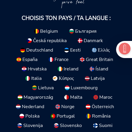
pure feel
CHOISIS TON PAYS / TA LANGUE :
Belgium
България
Česká republika
Danmark
Deutschland
Eesti
Ελλάς
España
France
Great Britain
Hrvatska
Ireland
Ísland
Italia
Κύπρος
Latvija
Lietuva
Luxembourg
Magyarország
Malta
Maroc
Nederland
Norge
Österreich
Polska
Portugal
România
Slovenija
Slovensko
Suomi