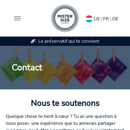
LB
|
FR
|
DE
Le préservatif qui te convient
Disponible en 7 
Aller au contenu principal
Contact
Nous te soutenons
Quelque chose te tient à cœur ? Tu as une question à
nous poser, une expérience que tu aimerais partager