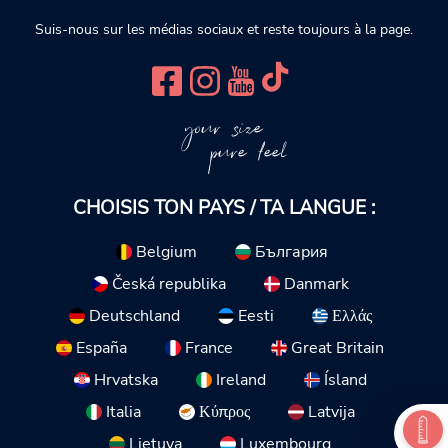
Suis-nous sur les médias sociaux et reste toujours à la page.
your size
pure feel
CHOISIS TON PAYS / TA LANGUE :
Belgium
България
Česká republika
Danmark
Deutschland
Eesti
Ελλάς
España
France
Great Britain
Hrvatska
Ireland
Ísland
Italia
Κύπρος
Latvija
Lietuva
Luxembourg