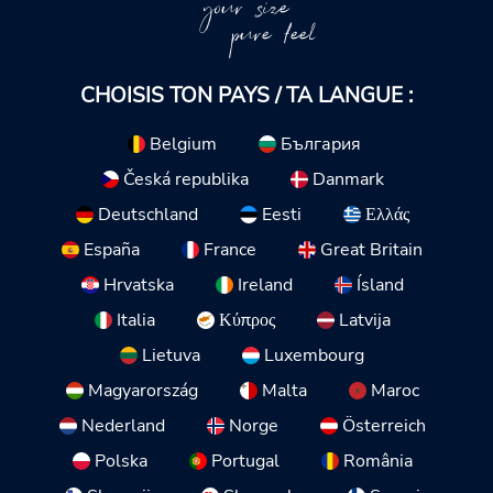
your size
pure feel
CHOISIS TON PAYS / TA LANGUE :
Belgium
България
Česká republika
Danmark
Deutschland
Eesti
Ελλάς
España
France
Great Britain
Hrvatska
Ireland
Ísland
Italia
Κύπρος
Latvija
Lietuva
Luxembourg
Magyarország
Malta
Maroc
Nederland
Norge
Österreich
Polska
Portugal
România