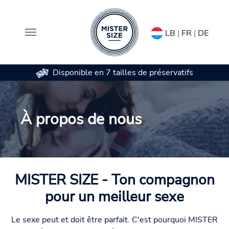
LB
|
FR
|
DE
Disponible en 7 tailles de préservatifs
Aller au contenu principal
À propos de nous
MISTER SIZE - Ton compagnon
pour un meilleur sexe
Le sexe peut et doit être parfait. C'est pourquoi MISTER