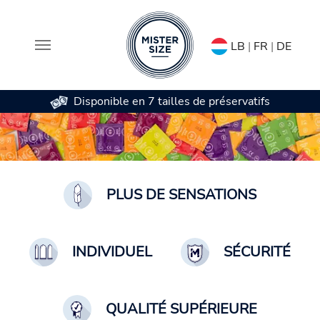
LB
|
FR
|
DE
Disponible en 7 tailles de préservatifs
Aller au contenu principal
PLUS DE SENSATIONS
INDIVIDUEL
SÉCURITÉ
QUALITÉ SUPÉRIEURE