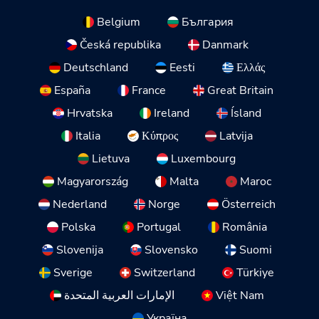
Belgium
България
Česká republika
Danmark
Deutschland
Eesti
Ελλάς
España
France
Great Britain
Hrvatska
Ireland
Ísland
Italia
Κύπρος
Latvija
Lietuva
Luxembourg
Magyarország
Malta
Maroc
Nederland
Norge
Österreich
Polska
Portugal
România
Slovenija
Slovensko
Suomi
Sverige
Switzerland
Türkiye
الإمارات العربية المتحدة
Việt Nam
Україна