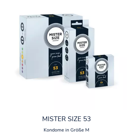
MISTER SIZE 53
Kondome in Größe M