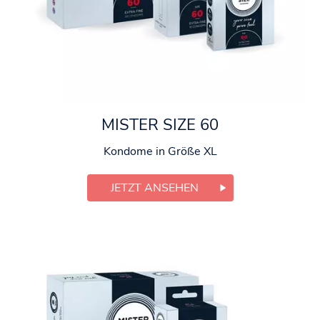
MISTER SIZE 60
Kondome in Größe XL
JETZT ANSEHEN