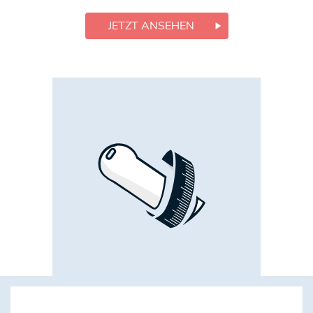
JETZT ANSEHEN