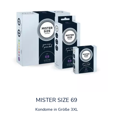
MISTER SIZE 69
Kondome in Größe 3XL