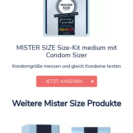
MISTER SIZE Size-Kit medium mit
Condom Sizer
Kondomgröße messen und gleich Kondome testen
JETZT ANSEHEN
Weitere Mister Size Produkte