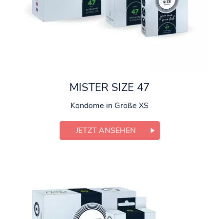
MISTER SIZE 47
Kondome in Größe XS
JETZT ANSEHEN