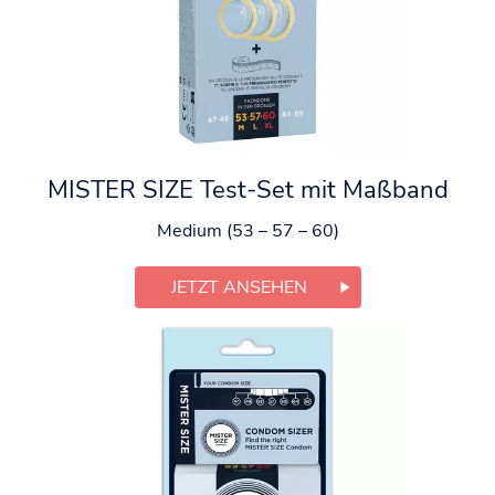
MISTER SIZE Test-Set mit Maßband
Medium (53 – 57 – 60)
JETZT ANSEHEN