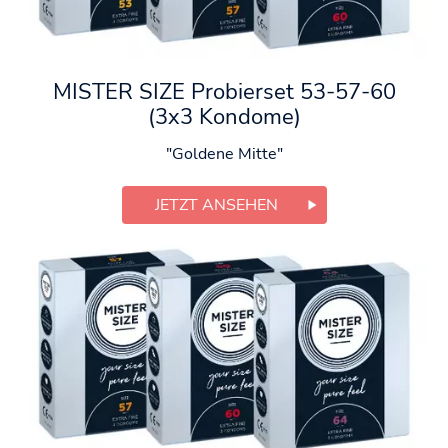
MISTER SIZE Probierset 53-57-60
(3x3 Kondome)
"Goldene Mitte"
JETZT ANSEHEN