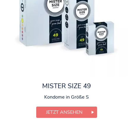
MISTER SIZE 49
Kondome in Größe S
JETZT ANSEHEN