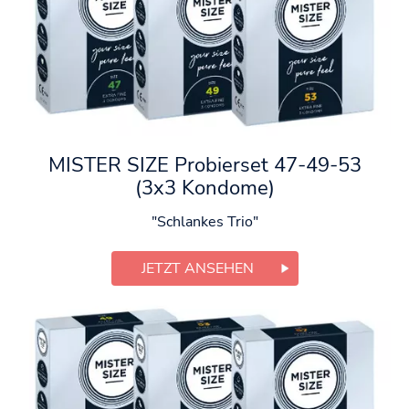
MISTER SIZE Probierset 47-49-53
(3x3 Kondome)
"Schlankes Trio"
JETZT ANSEHEN