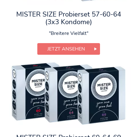
MISTER SIZE Probierset 57-60-64
(3x3 Kondome)
"Breitere Vielfalt"
JETZT ANSEHEN