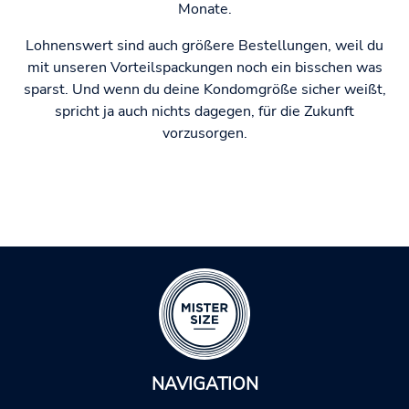
Monate.
Lohnenswert sind auch größere Bestellungen, weil du
mit unseren Vorteilspackungen noch ein bisschen was
sparst. Und wenn du deine Kondomgröße sicher weißt,
spricht ja auch nichts dagegen, für die Zukunft
vorzusorgen.
NAVIGATION