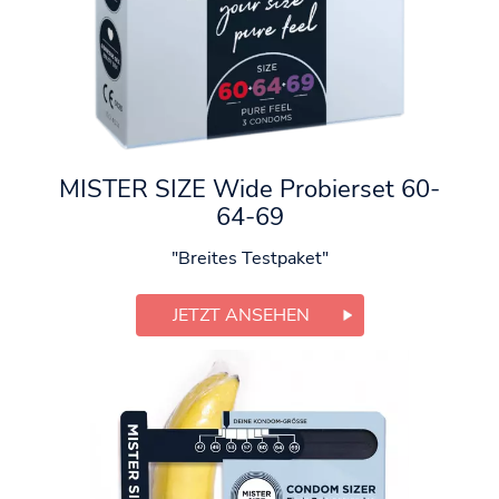
MISTER SIZE Wide Probierset 60-
64-69
"Breites Testpaket"
JETZT ANSEHEN