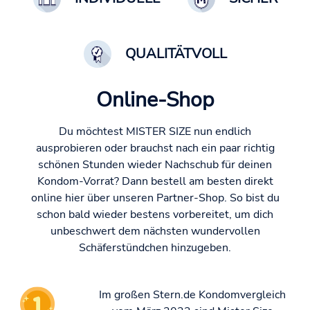
QUALITÄTVOLL
Online-Shop
Du möchtest MISTER SIZE nun endlich
ausprobieren oder brauchst nach ein paar richtig
schönen Stunden wieder Nachschub für deinen
Kondom-Vorrat? Dann bestell am besten direkt
online hier über unseren Partner-Shop. So bist du
schon bald wieder bestens vorbereitet, um dich
unbeschwert dem nächsten wundervollen
Schäferstündchen hinzugeben.
Im großen Stern.de Kondomvergleich