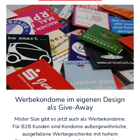
Werbekondome im eigenen Design
als Give-Away
Mister Size gibt es jetzt auch als Werbekondome.
Für B2B Kunden sind Kondome außergewöhnliche,
ausgefallene Werbegeschenke mit hohem