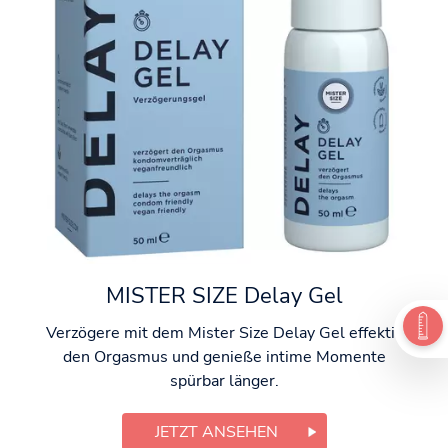
MISTER SIZE Delay Gel
Verzögere mit dem Mister Size Delay Gel effektiv
den Orgasmus und genieße intime Momente
spürbar länger.
JETZT ANSEHEN