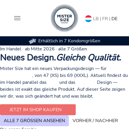
LB | FR |
DE
Erhältlich in 7 Kondomgrößen
Zum Hauptinhalt springen
Im Handel · ab Mitte 2026 · alle 7 Größen
Neues Design.
Gleiche Qualität.
Mister Size hat ein neues Verpackungsdesign — für
alle 7
Kondomgrößen
, von 47 (XS) bis 69 (XXXL). Aktuell findest du
im Handel parallel das
neue
und das
bisherige
Design —
beides ist exakt das gleiche Produkt. Auf dieser Seite zeigen
wir dir, was sich geändert hat und was bleibt.
JETZT IM SHOP KAUFEN
ALLE 7 GRÖSSEN ANSEHEN
VORHER / NACHHER