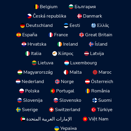
Belgium
България
Česká republika
Danmark
Deutschland
Eesti
Ελλάς
España
France
Great Britain
Hrvatska
Ireland
Ísland
Italia
Κύπρος
Latvija
Lietuva
Luxembourg
Magyarország
Malta
Maroc
Nederland
Norge
Österreich
Polska
Portugal
România
Slovenija
Slovensko
Suomi
Sverige
Switzerland
Türkiye
الإمارات العربية المتحدة
Việt Nam
Україна