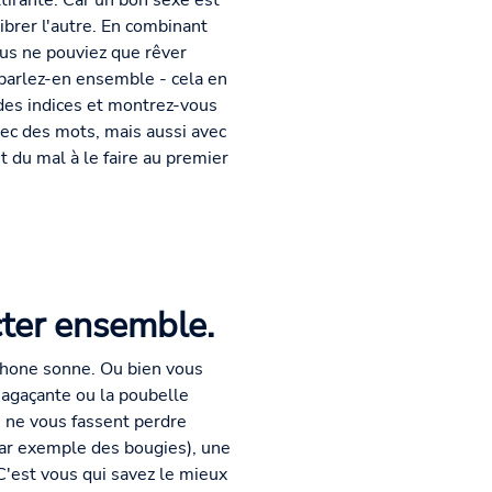
ttirante. Car un bon sexe est
ibrer l'autre. En combinant
ous ne pouviez que rêver
 parlez-en ensemble - cela en
 des indices et montrez-vous
vec des mots, mais aussi avec
 du mal à le faire au premier
cter ensemble.
phone sonne. Ou bien vous
 agaçante ou la poubelle
s ne vous fassent perdre
par exemple des bougies), une
C'est vous qui savez le mieux