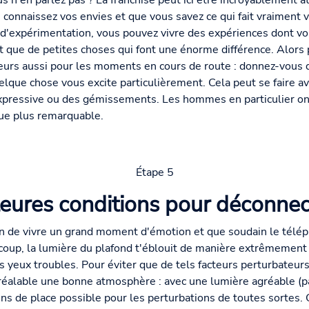
s n'en parlez pas ? La franchise peut ici être incroyablement a
 connaissez vos envies et que vous savez ce qui fait vraiment v
u d'expérimentation, vous pouvez vivre des expériences dont v
nt que de petites choses qui font une énorme différence. Alors
illeurs aussi pour les moments en cours de route : donnez-vous
elque chose vous excite particulièrement. Cela peut se faire a
xpressive ou des gémissements. Les hommes en particulier ont
que plus remarquable.
Étape 5
leures conditions pour déconne
in de vivre un grand moment d'émotion et que soudain le télé
 coup, la lumière du plafond t'éblouit de manière extrêmement
 yeux troubles. Pour éviter que de tels facteurs perturbateur
préalable une bonne atmosphère : avec une lumière agréable (
s de place possible pour les perturbations de toutes sortes. 