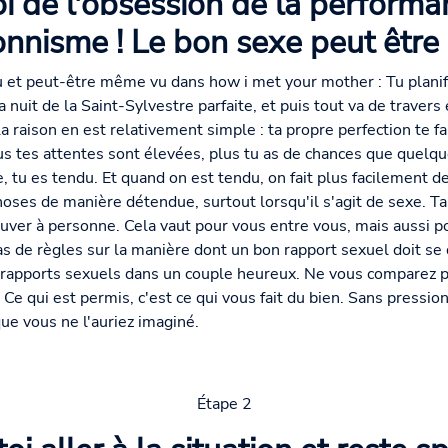
oi de l'obsession de la performa
onnisme ! Le bon sexe peut être s
cu et peut-être même vu dans how i met your mother : Tu plani
 nuit de la Saint-Sylvestre parfaite, et puis tout va de travers 
La raison en est relativement simple : ta propre perfection te fai
us tes attentes sont élevées, plus tu as de chances que quelqu
, tu es tendu. Et quand on est tendu, on fait plus facilement de
hoses de manière détendue, surtout lorsqu'il s'agit de sexe. T
rouver à personne. Cela vaut pour vous entre vous, mais aussi 
pas de règles sur la manière dont un bon rapport sexuel doit se 
s rapports sexuels dans un couple heureux. Ne vous comparez p
e qui est permis, c'est ce qui vous fait du bien. Sans pression
e vous ne l'auriez imaginé.
Étape 2