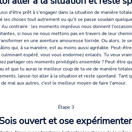
oi aller à la situation et reste 
ssi d'être prêt à s'engager dans la situation de manière total
iné les choses tout autrement ou qu'il se passe soudain quelqu
 ? Au contraire : les moments imprévus nous donnent l'occasion
itantes, si nous ne nous mettons pas en travers de leur chemi
transformer en une aventure amoureuse torride. Ou alors, le 
âlins qui, à sa manière, est au moins aussi agréable. Peut-êt
nt culminant espéré, vous vous endormez enlacés. Tu veux vraim
ssiez partager ces moments privilégiés ensemble ? Peut-être qu
u et que tu auras le meilleur coup de ta vie de manière tota
ents, laisse-toi aller à la situation et reste spontané. Tant q
s de mal aux autres, c'est le meilleur moyen de faire l'amour.
Étape 3
Sois ouvert et ose expérimenter