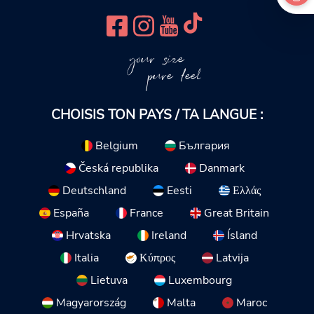
your size
pure feel
CHOISIS TON PAYS / TA LANGUE :
Belgium
България
Česká republika
Danmark
Deutschland
Eesti
Ελλάς
España
France
Great Britain
Hrvatska
Ireland
Ísland
Italia
Κύπρος
Latvija
Lietuva
Luxembourg
Magyarország
Malta
Maroc