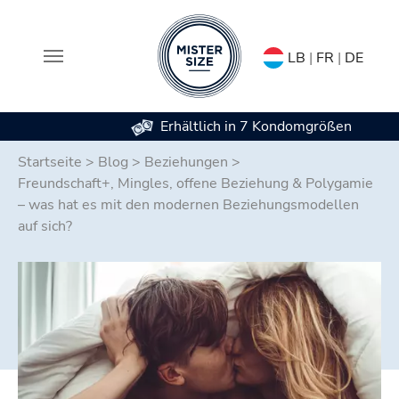
LB
|
FR
|
DE
Erhältlich in 7 Kondomgrößen
Zum Hauptinhalt springen
Startseite
>
Blog
>
Beziehungen
>
Freundschaft+, Mingles, offene Beziehung & Polygamie
– was hat es mit den modernen Beziehungsmodellen
auf sich?