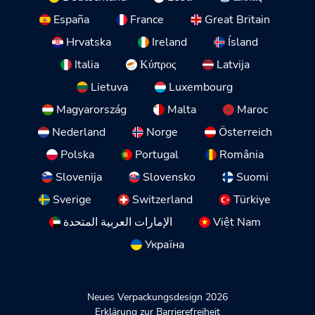
España
France
Great Britain
Hrvatska
Ireland
Ísland
Italia
Κύπρος
Latvija
Lietuva
Luxembourg
Magyarország
Malta
Maroc
Nederland
Norge
Österreich
Polska
Portugal
România
Slovenija
Slovensko
Suomi
Sverige
Switzerland
Türkiye
الإمارات العربية المتحدة
Việt Nam
Україна
Neues Verpackungsdesign 2026
Erklärung zur Barrierefreiheit