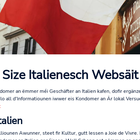
 Size Italienesch Websäit
domer an ëmmer méi Geschäfter an Italien kafen, dofir ergänze
 elo all d'Informatiounen iwwer eis Kondomer an Är lokal Vers
t
alien
liounen Awunner, steet fir Kultur, gutt Iessen a Joie de Vivre. 