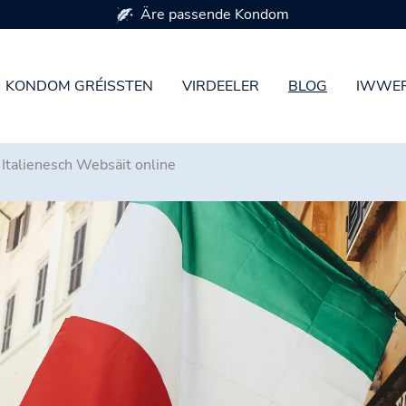
Äre passende Kondom
KONDOM GRÉISSTEN
VIRDEELER
BLOG
IWWER
 Italienesch Websäit online