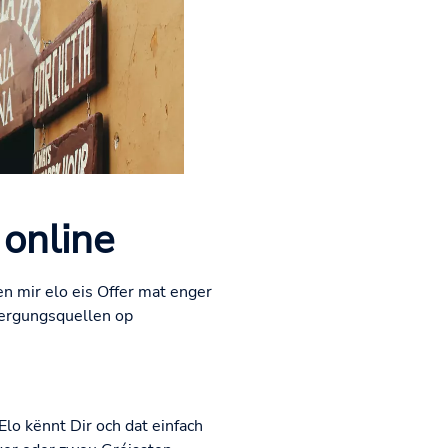
 online
n mir elo eis Offer mat enger
uergungsquellen op
Elo kënnt Dir och dat einfach