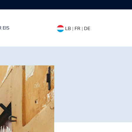
 EIS
LB
|
FR
|
DE