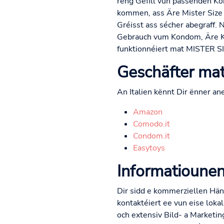
reng Gefill vun passenden K
kommen, ass Äre Mister Size 
Gréisst ass sécher abegraff. 
Gebrauch vum Kondom, Äre Kon
funktionnéiert mat MISTER S
Geschäfter mat 
An Italien kënnt Dir ënner an
Amazon
Comodo.it
Condom.it
Easytoys
Informatiounen
Dir sidd e kommerziellen Händ
kontaktéiert ee vun eise lokal
och extensiv Bild- a Marketin