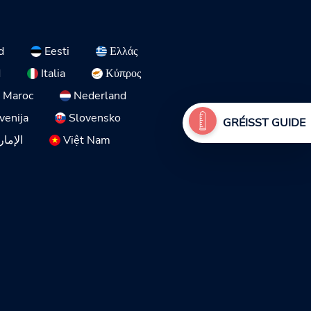
d
Eesti
Ελλάς
d
Italia
Κύπρος
Maroc
Nederland
venija
Slovensko
GRÉISST GUIDE
الإمار
Việt Nam