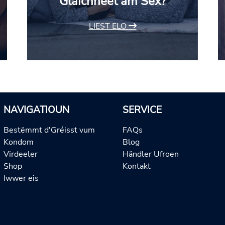
Gläichheet am Sex?
LIEST ELO
NAVIGATIOUN
SERVICE
Bestëmmt d'Gréisst vum
FAQs
Kondom
Blog
Virdeeler
Händler Ufroen
Shop
Kontakt
Iwwer eis