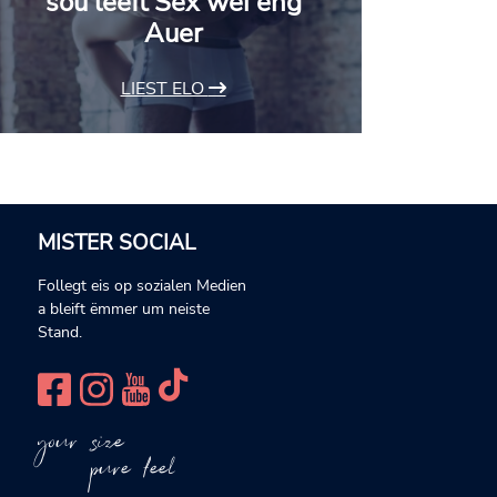
sou leeft Sex wéi eng
Auer
LIEST ELO
MISTER SOCIAL
Follegt eis op sozialen Medien
a bleift ëmmer um neiste
Stand.
your size
pure feel