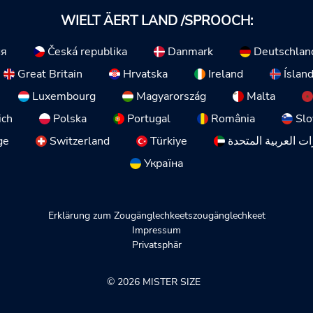
WIELT ÄERT LAND /SPROOCH:
ия
Česká republika
Danmark
Deutschlan
Great Britain
Hrvatska
Ireland
Íslan
Luxembourg
Magyarország
Malta
ich
Polska
Portugal
România
Slo
ge
Switzerland
Türkiye
ات العربية المتحدة
Україна
Erklärung zum Zougänglechkeetszougänglechkeet
Impressum
Privatsphär
© 2026 MISTER SIZE