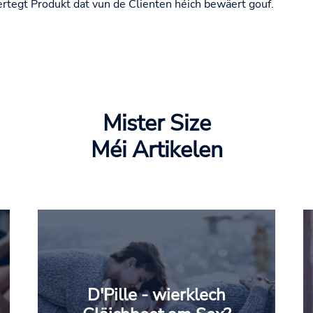
ertegt Produkt dat vun de Clienten héich bewäert gouf.
Mister Size
Méi Artikelen
D'Pille - wierklech