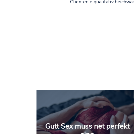
Clienten e qualitativ héichwä
Gutt Sex muss net perfekt