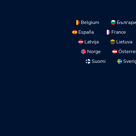
Belgium
Българ
España
France
Latvija
Lietuva
Norge
Österre
Suomi
Sveri