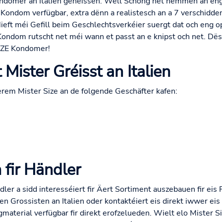
ondomer an Italien genéissen. Well Schong net nëmmen an en
Kondom verfügbar, extra dënn a realistesch an a 7 verschidd
Nieft méi Gefill beim Geschlechtsverkéier suergt dat och eng 
dom rutscht net méi wann et passt an e knipst och net. Dës
IZE Kondomer!
Mister Gréisst an Italien
erem Mister Size an de folgende Geschäfter kafen:
 fir Händler
ler a sidd interesséiert fir Äert Sortiment auszebauen fir eis 
en Grossisten an Italien oder kontaktéiert eis direkt iwwer eis
gmaterial verfügbar fir direkt erofzelueden. Wielt elo Mister 