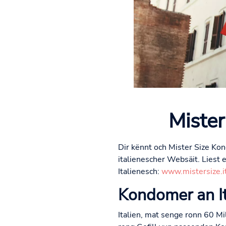
Mister
Dir kënnt och Mister Size Kon
italienescher Websäit. Liest
Italienesch:
www.mistersize.i
Kondomer an It
Italien, mat senge ronn 60 Mil