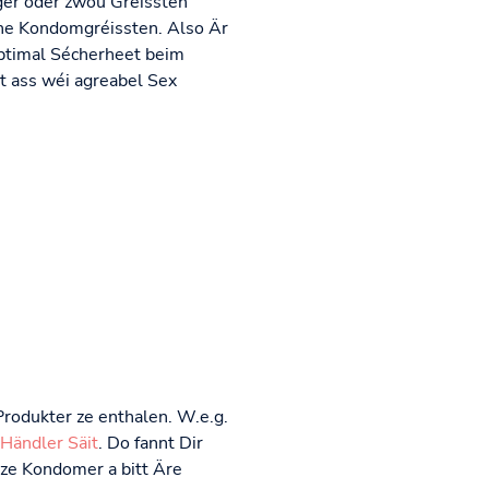
ger oder zwou Gréissten
ene Kondomgréissten. Also Är
optimal Sécherheet beim
t ass wéi agreabel Sex
Produkter ze enthalen. W.e.g.
Händler Säit
. Do fannt Dir
Size Kondomer a bitt Äre