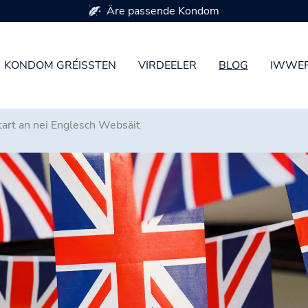
Äre passende Kondom
KONDOM GRÉISSTEN
VIRDEELER
BLOG
IWWER
tart an nei Englesch Websäit