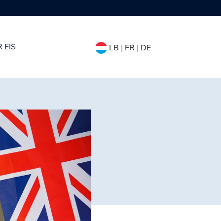
 EIS
LB
|
FR
|
DE