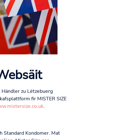
 Websäit
ll Händler zu Lëtzebuerg
kafsplattform fir MISTER SIZE
w.mistersize.co.uk
.
ch Standard Kondomer. Mat