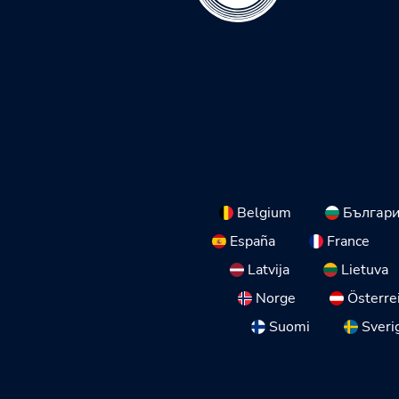
Belgium
Българ
España
France
Latvija
Lietuva
Norge
Österre
Suomi
Sveri