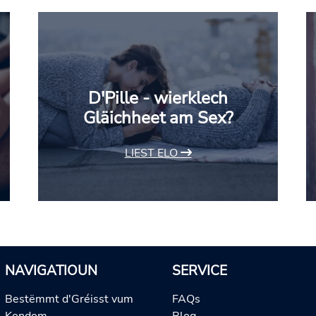
D'Pille - wierklech
Gläichheet am Sex?
LIEST ELO
NAVIGATIOUN
SERVICE
Bestëmmt d'Gréisst vum
FAQs