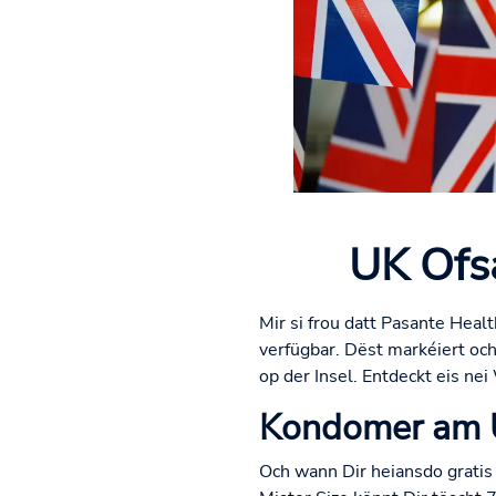
UK Ofsa
Mir si frou datt Pasante Heal
verfügbar. Dëst markéiert och
op der Insel. Entdeckt eis ne
Kondomer am
Och wann Dir heiansdo grati