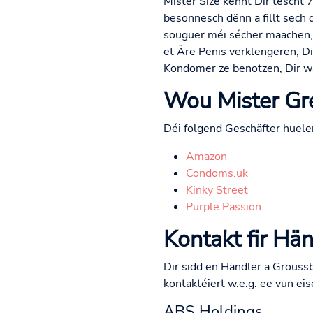
Mister Size kënnt Dir tëscht
besonnesch dënn a fillt sech 
souguer méi sécher maachen,
et Äre Penis verklengeren, Di
Kondomer ze benotzen, Dir wä
Wou Mister Gré
Déi folgend Geschäfter huelen
Amazon
Condoms.uk
Kinky Street
Purple Passion
Kontakt fir Hän
Dir sidd en Händler a Groussb
kontaktéiert w.e.g. ee vun eis
ABS Holdings