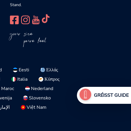
Stand.
your size
pure feel
d
Eesti
Ελλάς
d
Italia
Κύπρος
Maroc
Nederland
GRÉISST GUIDE
venija
Slovensko
الإمار
Việt Nam