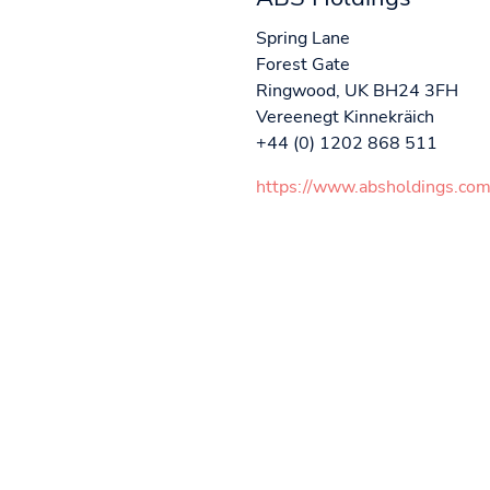
Spring Lane
Forest Gate
Ringwood, UK BH24 3FH
Vereenegt Kinnekräich
+44 (0) 1202 868 511
https://www.absholdings.com