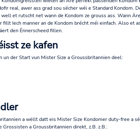
 7 Kondomgréissten wielen an Äre perfekt passenden Kondom kr
dofir real, awer ass grad sou sécher wéi e Standard Kondom. Dé
 well et rutscht net wann de Kondom ze grouss ass. Wann Äre
r fillt Iech manner an de Kondom brécht méi einfach. Also et a
ert den Ënnerscheed fillen.
isst ze kafen
 un der Start vun Mister Size a Groussbritannien deel:
dler
ritannien a wëllt datt eis Mister Size Kondomer duty-free a sé
e Grossisten a Groussbritannien direkt, z.B. z.B.: