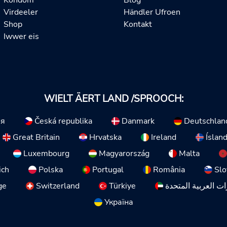
Kondom
Blog
Virdeeler
Händler Ufroen
Shop
Kontakt
Iwwer eis
WIELT ÄERT LAND /SPROOCH:
ия
Česká republika
Danmark
Deutschlan
Great Britain
Hrvatska
Ireland
Íslan
Luxembourg
Magyarország
Malta
ich
Polska
Portugal
România
Slo
ge
Switzerland
Türkiye
ات العربية المتحدة
Україна