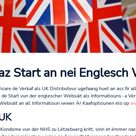
z Start an nei Englesch
thcare de Verkaf als UK Distributeur ugefaang huet an ass fir a
 de Start vun der englescher Websäit als Informatiouns- a Ver
i Websäit an all Informatioun iwwer Är Kaafoptiounen elo op
ww
 UK
s Kondome vun der NHS zu Lëtzebuerg kritt, sinn et ëmmer na