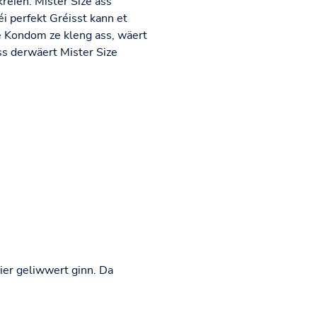
éien. Mister Size ass
i perfekt Gréisst kann et
 Kondom ze kleng ass, wäert
ss derwäert Mister Size
ier geliwwert ginn. Da