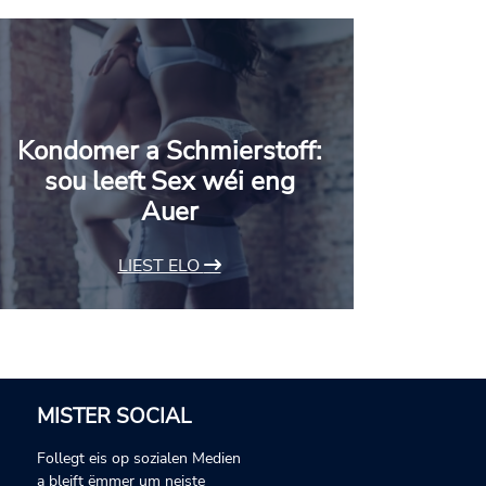
Kondomer a Schmierstoff:
sou leeft Sex wéi eng
Auer
LIEST ELO
MISTER SOCIAL
Follegt eis op sozialen Medien
a bleift ëmmer um neiste