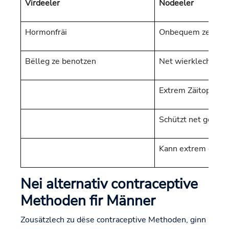
Virdeeler
Nodeeler
Hormonfräi
Onbequem ze beno
Bëlleg ze benotzen
Net wierklech séc
Extrem Zäitopwän
Schützt net géint 
Kann extrem onwue
Nei alternativ contraceptive
Methoden fir Männer
Zousätzlech zu dëse contraceptive Methoden, ginn