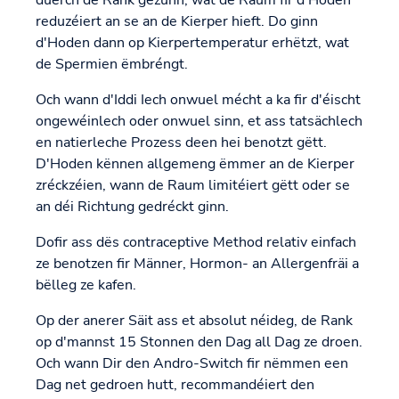
reduzéiert an se an de Kierper hieft. Do ginn
d'Hoden dann op Kierpertemperatur erhëtzt, wat
de Spermien ëmbréngt.
Och wann d'Iddi Iech onwuel mécht a ka fir d'éischt
ongewéinlech oder onwuel sinn, et ass tatsächlech
en natierleche Prozess deen hei benotzt gëtt.
D'Hoden kënnen allgemeng ëmmer an de Kierper
zréckzéien, wann de Raum limitéiert gëtt oder se
an déi Richtung gedréckt ginn.
Dofir ass dës contraceptive Method relativ einfach
ze benotzen fir Männer, Hormon- an Allergenfräi a
bëlleg ze kafen.
Op der anerer Säit ass et absolut néideg, de Rank
op d'mannst 15 Stonnen den Dag all Dag ze droen.
Och wann Dir den Andro-Switch fir nëmmen een
Dag net gedroen hutt, recommandéiert den