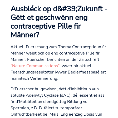
Ausbléck op d&#39;Zukunft -
Gëtt et geschwënn eng
contraceptive Pille fir
Männer?
Aktuell Fuerschung zum Thema Contraceptioun fir
Männer weist och op eng contraceptive Pille fir
Männer. Fuerscher berichten an der Zäitschrëft
"Nature Communications"
iwwer hir aktuell
Fuerschungsresultater iwwer Bedierfnessbaséiert
männlech Verhënnerung:
D'Fuerscher hu gewisen, datt d'Inhibitioun vun
soluble Adenylyl Cyclase (sAC), déi essentiel ass
fir d'Motilitéit an d'endgülteg Bildung vu
Spermien, z.B. B. féiert zu temporärer
Onfruchtbarkeet bei Mais. Eng eenzeg Dosis vun