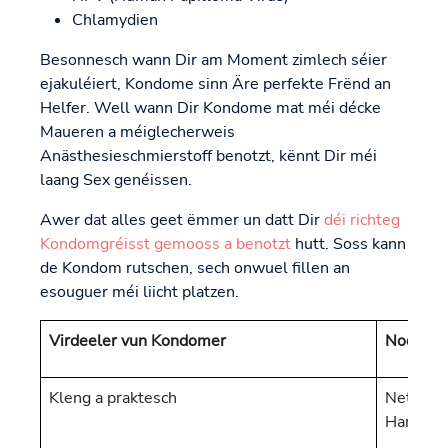
Chlamydien
Besonnesch wann Dir am Moment zimlech séier
ejakuléiert, Kondome sinn Äre perfekte Frënd an
Helfer. Well wann Dir Kondome mat méi décke
Maueren a méiglecherweis
Anästhesieschmierstoff benotzt, kënnt Dir méi
laang Sex genéissen.
Awer dat alles geet ëmmer un datt Dir
déi richteg
Kondomgréisst gemooss a benotzt
hutt. Soss kann
de Kondom rutschen, sech onwuel fillen an
esouguer méi liicht platzen.
Virdeeler vun Kondomer
Nodeele
Kleng a praktesch
Net onb
Hand