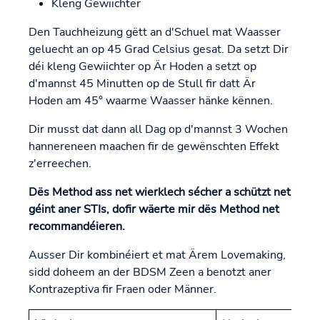
Kleng Gewiichter
Den Tauchheizung gëtt an d'Schuel mat Waasser
geluecht an op 45 Grad Celsius gesat. Da setzt Dir
déi kleng Gewiichter op Är Hoden a setzt op
d'mannst 45 Minutten op de Stull fir datt Är
Hoden am 45° waarme Waasser hänke kënnen.
Dir musst dat dann all Dag op d'mannst 3 Wochen
hannereneen maachen fir de gewënschten Effekt
z'erreechen.
Dës Method ass net wierklech sécher a schützt net
géint aner STIs, dofir wäerte mir dës Method net
recommandéieren.
Ausser Dir kombinéiert et mat Ärem Lovemaking,
sidd doheem an der BDSM Zeen a benotzt aner
Kontrazeptiva fir Fraen oder Männer.