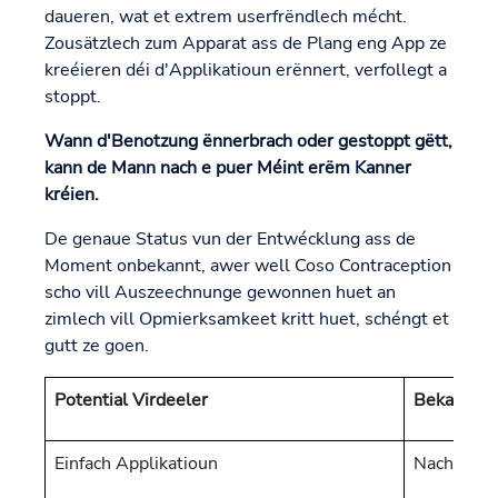
daueren, wat et extrem userfrëndlech mécht.
Zousätzlech zum Apparat ass de Plang eng App ze
kreéieren déi d'Applikatioun erënnert, verfollegt a
stoppt.
Wann d'Benotzung ënnerbrach oder gestoppt gëtt,
kann de Mann nach e puer Méint erëm Kanner
kréien.
De genaue Status vun der Entwécklung ass de
Moment onbekannt, awer well Coso Contraception
scho vill Auszeechnunge gewonnen huet an
zimlech vill Opmierksamkeet kritt huet, schéngt et
gutt ze goen.
Potential Virdeeler
Bekannt N
Einfach Applikatioun
Nach an d