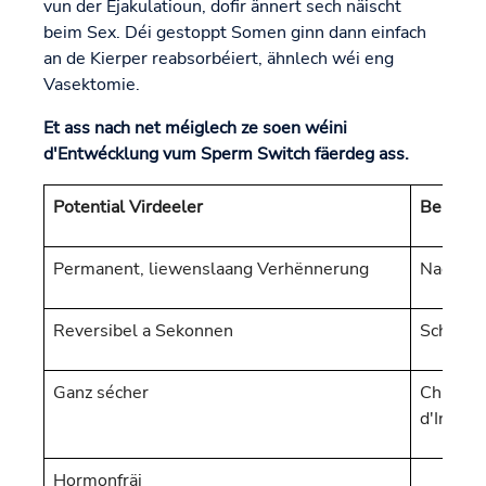
vun der Ejakulatioun, dofir ännert sech näischt
beim Sex. Déi gestoppt Somen ginn dann einfach
an de Kierper reabsorbéiert, ähnlech wéi eng
Vasektomie.
Et ass nach net méiglech ze soen wéini
d'Entwécklung vum Sperm Switch fäerdeg ass.
Potential Virdeeler
Bekannt
Permanent, liewenslaang Verhënnerung
Nach ne
Reversibel a Sekonnen
Schützt 
Ganz sécher
Chirurgi
d'Insert
Hormonfräi