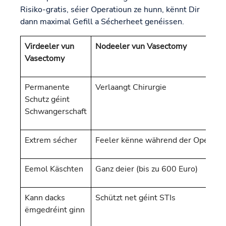
Risiko-gratis, séier Operatioun ze hunn, kënnt Dir
dann maximal Gefill a Sécherheet genéissen.
Virdeeler vun
Nodeeler vun Vasectomy
Vasectomy
Permanente
Verlaangt Chirurgie
Schutz géint
Schwangerschaft
Extrem sécher
Feeler kënne während der Operatio
Eemol Käschten
Ganz deier (bis zu 600 Euro)
Kann dacks
Schützt net géint STIs
ëmgedréint ginn