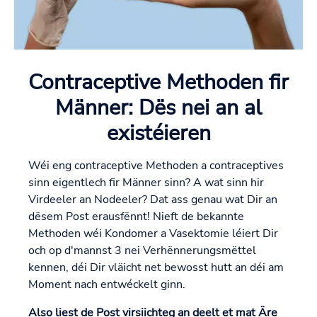
Contraceptive Methoden fir
Männer: Dës nei an al
existéieren
Wéi eng contraceptive Methoden a contraceptives
sinn eigentlech fir Männer sinn? A wat sinn hir
Virdeeler an Nodeeler? Dat ass genau wat Dir an
dësem Post erausfënnt! Nieft de bekannte
Methoden wéi Kondomer a Vasektomie léiert Dir
och op d'mannst 3 nei Verhënnerungsmëttel
kennen, déi Dir vläicht net bewosst hutt an déi am
Moment nach entwéckelt ginn.
Also liest de Post virsiichteg an deelt et mat Äre