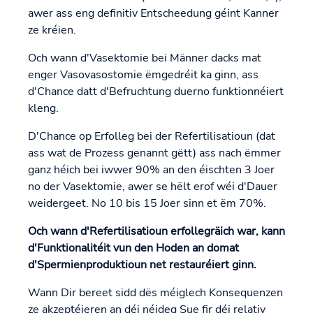
awer ass eng definitiv Entscheedung géint Kanner
ze kréien.
Och wann d'Vasektomie bei Männer dacks mat
enger Vasovasostomie ëmgedréit ka ginn, ass
d'Chance datt d'Befruchtung duerno funktionnéiert
kleng.
D'Chance op Erfolleg bei der Refertilisatioun (dat
ass wat de Prozess genannt gëtt) ass nach ëmmer
ganz héich bei iwwer 90% an den éischten 3 Joer
no der Vasektomie, awer se hëlt erof wéi d'Dauer
weidergeet. No 10 bis 15 Joer sinn et ëm 70%.
Och wann d'Refertilisatioun erfollegräich war, kann
d'Funktionalitéit vun den Hoden an domat
d'Spermienproduktioun net restauréiert ginn.
Wann Dir bereet sidd dës méiglech Konsequenzen
ze akzeptéieren an déi néideg Sue fir déi relativ