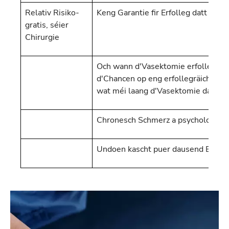
Relativ Risiko-
Keng Garantie fir Erfolleg datt et ë
gratis, séier
Chirurgie
Och wann d'Vasektomie erfollegräic
d'Chancen op eng erfollegräich Befr
wat méi laang d'Vasektomie dauert
Chronesch Schmerz a psychologesch
Undoen kascht puer dausend Euro