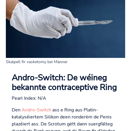
Skalpell fir vasketomy bei Männer
Andro-Switch: De wéineg
bekannte contraceptive Ring
Pearl Index: N/A
Den
Andro-Switch
ass e Ring aus Platin-
katalyséiertem Silikon deen ronderëm de Penis
plazéiert ass. De Scrotum gëtt dann suergfälteg
duerch de Rank gezunn, wat de Raum fir d'Hoden