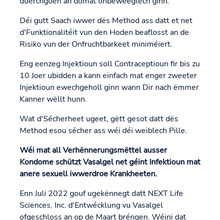
duerchgoen an domat onbeweeglech ginn.
Déi gutt Saach iwwer dës Method ass datt et net
d'Funktionalitéit vun den Hoden beaflosst an de
Risiko vun der Onfruchtbarkeet miniméiert.
Eng eenzeg Injektioun soll Contraceptioun fir bis zu
10 Joer ubidden a kann einfach mat enger zweeter
Injektioun ewechgeholl ginn wann Dir nach ëmmer
Kanner wëllt hunn.
Wat d'Sécherheet ugeet, gëtt gesot datt dës
Method esou sécher ass wéi déi weiblech Pille.
Wéi mat all Verhënnerungsmëttel ausser
Kondome schützt Vasalgel net géint Infektioun mat
anere sexuell iwwerdroe Krankheeten.
Enn Juli 2022 gouf ugekënnegt datt NEXT Life
Sciences, Inc. d'Entwécklung vu Vasalgel
ofgeschloss an op de Maart bréngen. Wéini dat