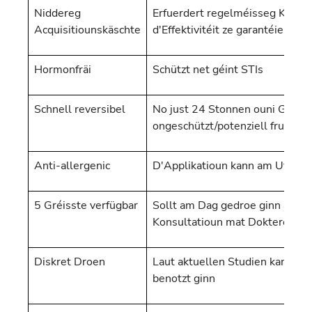
Niddereg
Erfuerdert regelméisseg Kontro
Acquisitiounskäschte
d'Effektivitéit ze garantéieren
Hormonfräi
Schützt net géint STIs
Schnell reversibel
No just 24 Stonnen ouni Gebrau
ongeschützt/potenziell fruchtba
Anti-allergenic
D'Applikatioun kann am Ufank 
5 Gréisste verfügbar
Sollt am Dag gedroe ginn an n
Konsultatioun mat Dokteren
Diskret Droen
Laut aktuellen Studien kann e
benotzt ginn