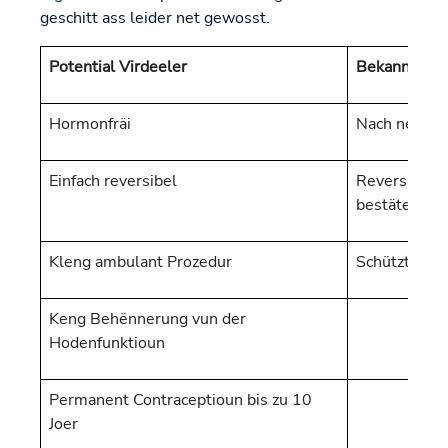
geschitt ass leider net gewosst.
Potential Virdeeler
Bekannt Nod
Hormonfräi
Nach net um
Einfach reversibel
Reversibilit
bestätegt
Kleng ambulant Prozedur
Schützt net 
Keng Behënnerung vun der
Hodenfunktioun
Permanent Contraceptioun bis zu 10
Joer