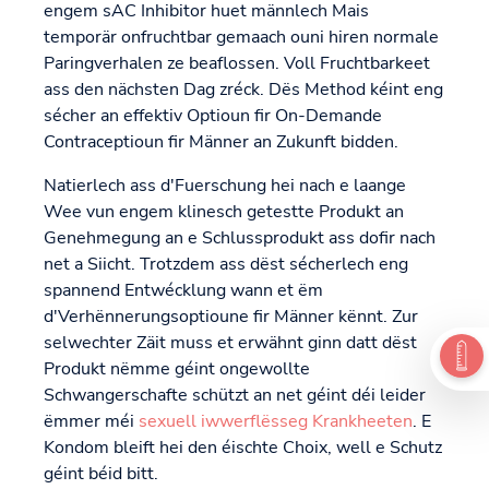
engem sAC Inhibitor huet männlech Mais
temporär onfruchtbar gemaach ouni hiren normale
Paringverhalen ze beaflossen. Voll Fruchtbarkeet
ass den nächsten Dag zréck. Dës Method kéint eng
sécher an effektiv Optioun fir On-Demande
Contraceptioun fir Männer an Zukunft bidden.
Natierlech ass d'Fuerschung hei nach e laange
Wee vun engem klinesch getestte Produkt an
Genehmegung an e Schlussprodukt ass dofir nach
net a Siicht. Trotzdem ass dëst sécherlech eng
spannend Entwécklung wann et ëm
d'Verhënnerungsoptioune fir Männer kënnt. Zur
selwechter Zäit muss et erwähnt ginn datt dëst
Produkt nëmme géint ongewollte
Schwangerschafte schützt an net géint déi leider
ëmmer méi
sexuell iwwerflësseg Krankheeten
. E
Kondom bleift hei den éischte Choix, well e Schutz
géint béid bitt.