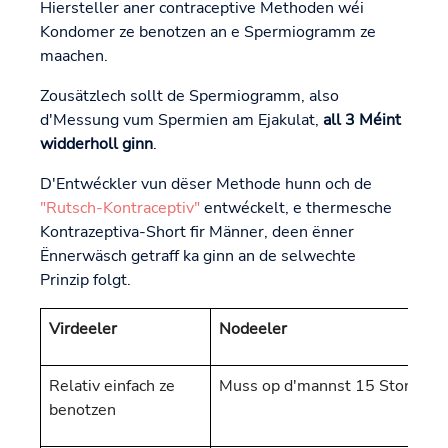
Hiersteller aner contraceptive Methoden wéi
Kondomer ze benotzen an e Spermiogramm ze
maachen.
Zousätzlech sollt de Spermiogramm, also
d'Messung vum Spermien am Ejakulat,
all 3 Méint
widderholl ginn
.
D'Entwéckler vun dëser Methode hunn och de
"Rutsch-Kontraceptiv"
entwéckelt, e thermesche
Kontrazeptiva-Short fir Männer, deen ënner
Ënnerwäsch getraff ka ginn an de selwechte
Prinzip folgt.
Virdeeler
Nodeeler
Relativ einfach ze
Muss op d'mannst 15 Stonnen a
benotzen