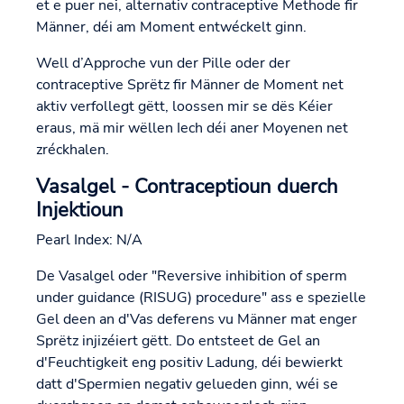
et e puer nei, alternativ contraceptive Methode fir
Männer, déi am Moment entwéckelt ginn.
Well d’Approche vun der Pille oder der
contraceptive Sprëtz fir Männer de Moment net
aktiv verfollegt gëtt, loossen mir se dës Kéier
eraus, mä mir wëllen Iech déi aner Moyenen net
zréckhalen.
Vasalgel - Contraceptioun duerch
Injektioun
Pearl Index: N/A
De Vasalgel oder "Reversive inhibition of sperm
under guidance (RISUG) procedure" ass e spezielle
Gel deen an d'Vas deferens vu Männer mat enger
Sprëtz injizéiert gëtt. Do entsteet de Gel an
d'Feuchtigkeit eng positiv Ladung, déi bewierkt
datt d'Spermien negativ gelueden ginn, wéi se