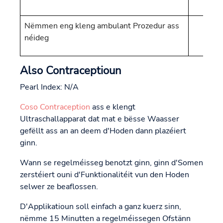
Nëmmen eng kleng ambulant Prozedur ass
néideg
Also Contraceptioun
Pearl Index: N/A
Coso Contraception
ass e klengt
Ultraschallapparat dat mat e bësse Waasser
gefëllt ass an an deem d'Hoden dann plazéiert
ginn.
Wann se regelméisseg benotzt ginn, ginn d'Somen
zerstéiert ouni d'Funktionalitéit vun den Hoden
selwer ze beaflossen.
D'Applikatioun soll einfach a ganz kuerz sinn,
nëmme 15 Minutten a regelméissegen Ofstänn