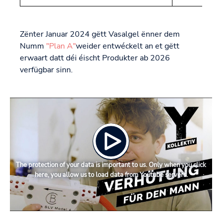
Zënter Januar 2024 gëtt Vasalgel ënner dem
Numm
"Plan A"
weider entwéckelt an et gëtt
erwaart datt déi éischt Produkter ab 2026
verfügbar sinn.
The protection of your data is important to us. Only when you click
here, you allow us to load data from Youtube servers.