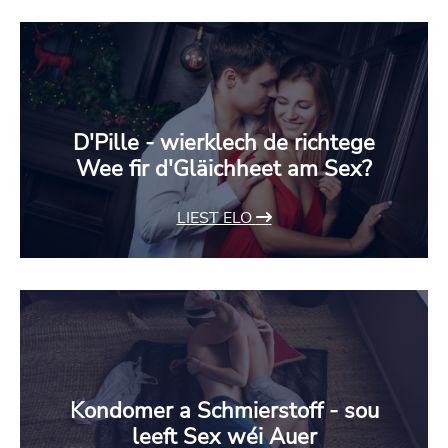
D'Pille - wierklech de richtege
Wee fir d'Gläichheet am Sex?
LIEST ELO
Kondomer a Schmierstoff - sou
leeft Sex wéi Auer