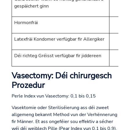
gespäichert ginn
Hormonfräi
Latexfräi Kondomer verfügbar fir Allergiker
Déi richteg Gréisst verfügbar fir jiddereen
Vasectomy: Déi chirurgesch
Prozedur
Perle Index vun Vasectomy: 0,1 bis 0,15
Vasektomie oder Steriliséierung ass déi zweet
allgemeng bekannt Method vun der Verhënnerung
fir Männer. Et ass ongeféier sou effektiv a sécher
wéi déi weiblech Pille (Pear Index vun 0,1 bis 0,9),