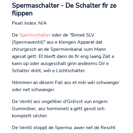
Spermaschalter - De Schalter fir ze
flippen
Pearl Index: N/A
De
Spermschalter
oder de "Bimek SLV
(Spermaventil)" ass e klengen Apparat dat
chirurgesch an de Spermienkanal vum Mann
agesat gëtt. Et bleift dann do fir eng laang Zäit a
kann op oder ausgeschalt ginn andeems Dir e
Schalter dréit, wéi e Liichtschalter.
Nëmmen an dësem Fall ass et méi wéi schwanger
oder net schwanger.
De Ventil ass ongeféier d'Gréisst vun engem
Gummibier, ass hormonell a gëtt gesot och
komplett sécher.
De Ventil stoppt de Sperma, awer net de Rescht