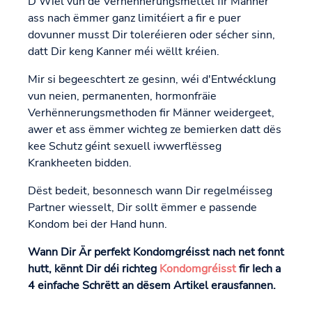
D'Wiel vun de Verhënnerungsmëttel fir Männer
ass nach ëmmer ganz limitéiert a fir e puer
dovunner musst Dir toleréieren oder sécher sinn,
datt Dir keng Kanner méi wëllt kréien.
Mir si begeeschtert ze gesinn, wéi d'Entwécklung
vun neien, permanenten, hormonfräie
Verhënnerungsmethoden fir Männer weidergeet,
awer et ass ëmmer wichteg ze bemierken datt dës
kee Schutz géint sexuell iwwerflësseg
Krankheeten bidden.
Dëst bedeit, besonnesch wann Dir regelméisseg
Partner wiesselt, Dir sollt ëmmer e passende
Kondom bei der Hand hunn.
Wann Dir Är perfekt Kondomgréisst nach net fonnt
hutt, kënnt Dir déi richteg
Kondomgréisst
fir Iech a
4 einfache Schrëtt an dësem Artikel erausfannen.