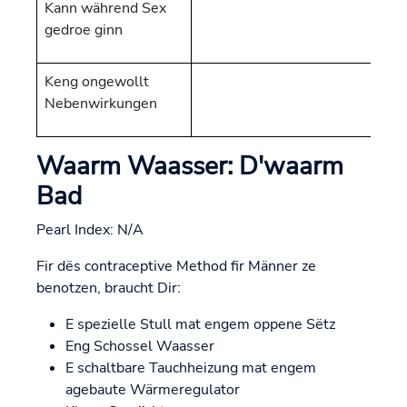
Kann während Sex
gedroe ginn
Keng ongewollt
Nebenwirkungen
Waarm Waasser: D'waarm
Bad
Pearl Index: N/A
Fir dës contraceptive Method fir Männer ze
benotzen, braucht Dir:
E spezielle Stull mat engem oppene Sëtz
Eng Schossel Waasser
E schaltbare Tauchheizung mat engem
agebaute Wärmeregulator