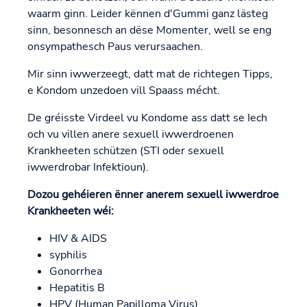
waarm ginn. Leider kënnen d'Gummi ganz lästeg
sinn, besonnesch an dëse Momenter, well se eng
onsympathesch Paus verursaachen.
Mir sinn iwwerzeegt, datt mat de richtegen Tipps,
e Kondom unzedoen vill Spaass mécht.
De gréisste Virdeel vu Kondome ass datt se Iech
och vu villen anere sexuell iwwerdroenen
Krankheeten schützen (STI oder sexuell
iwwerdrobar Infektioun).
Dozou gehéieren ënner anerem sexuell iwwerdroe
Krankheeten wéi:
HIV & AIDS
syphilis
Gonorrhea
Hepatitis B
HPV (Human Papilloma Virus)