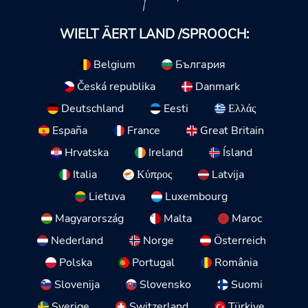
WIELT ÄERT LAND /SPROOCH:
Belgium
България
Česká republika
Danmark
Deutschland
Eesti
Ελλάς
España
France
Great Britain
Hrvatska
Ireland
Ísland
Italia
Κύπρος
Latvija
Lietuva
Luxembourg
Magyarország
Malta
Maroc
Nederland
Norge
Österreich
Polska
Portugal
România
Slovenija
Slovensko
Suomi
Sverige
Switzerland
Türkiye