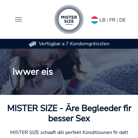
LB
|
FR
|
DE
Verfügbar a 7 Kondomgréissten
Skip to main content
Iwwer eis
MISTER SIZE - Äre Begleeder fir
besser Sex
MISTER SIZE schaaft déi perfekt Konditiounen fir datt