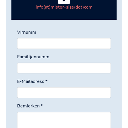
info(at)mister-size(dot)com
Virnumm
Familljennumm
E-Mailadress
*
Bemierken
*