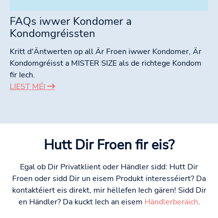
FAQs iwwer Kondomer a
Kondomgréissten
Kritt d'Äntwerten op all Är Froen iwwer Kondomer, Är
Kondomgréisst a MISTER SIZE als de richtege Kondom
fir Iech.
LIEST MÉI
Hutt Dir Froen fir eis?
Egal ob Dir Privatklient oder Händler sidd: Hutt Dir
Froen oder sidd Dir un eisem Produkt interesséiert? Da
kontaktéiert eis direkt, mir hëllefen Iech gären! Sidd Dir
en Händler? Da kuckt Iech an eisem
Händlerberäich
.