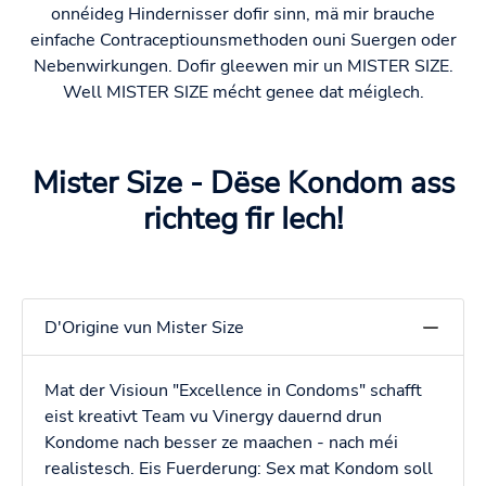
onnéideg Hindernisser dofir sinn, mä mir brauche
einfache Contraceptiounsmethoden ouni Suergen oder
Nebenwirkungen. Dofir gleewen mir un MISTER SIZE.
Well MISTER SIZE mécht genee dat méiglech.
Mister Size - Dëse Kondom ass
richteg fir Iech!
D'Origine vun Mister Size
Mat der Visioun "Excellence in Condoms" schafft
eist kreativt Team vu Vinergy dauernd drun
Kondome nach besser ze maachen - nach méi
realistesch. Eis Fuerderung: Sex mat Kondom soll