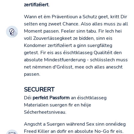
zertifizéiert
.
Wann et ëm Präventioun a Schutz geet, kritt Dir
selten eng zweet Chance. Also alles muss zu all
Moment passen. Feeler sinn tabu. Fir Iech hei
voll Zouverlässegkeet ze bidden, sinn eis
Kondomer zertifizéiert a ginn suergfälteg
getest. Fir eis ass éischtklasseg Qualitéit den
absolute Mindestfuerderung - schliisslech muss
net nëmmen d'Gréisst, mee och alles anescht
passen.
SECURERT
Déi
perfekt Passform
an éischtklasseg
Materialien suergen fir en héije
Sécherheetsniveau.
Angscht a Suergen während Sex sinn onnéideg
Freed Killer an dofir en absolute No-Go fir eis.