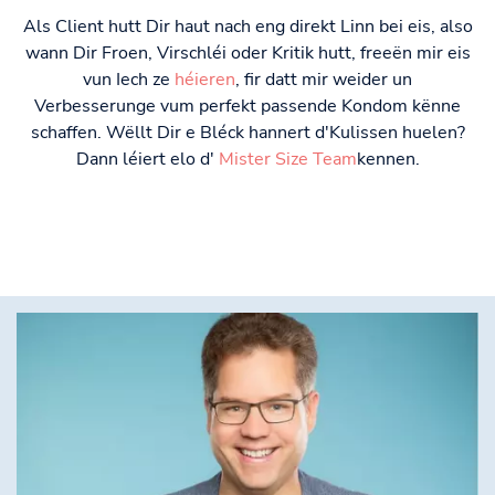
Als Client hutt Dir haut nach eng direkt Linn bei eis, also
wann Dir Froen, Virschléi oder Kritik hutt, freeën mir eis
vun Iech ze
héieren
, fir datt mir weider un
Verbesserunge vum perfekt passende Kondom kënne
schaffen. Wëllt Dir e Bléck hannert d'Kulissen huelen?
Dann léiert elo d'
Mister Size Team
kennen.