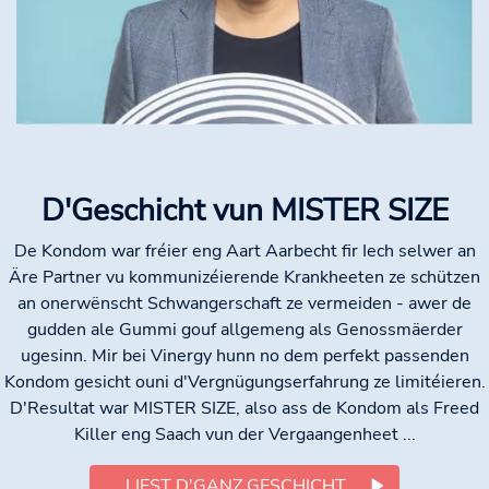
D'Geschicht vun MISTER SIZE
De Kondom war fréier eng Aart Aarbecht fir Iech selwer an
Äre Partner vu kommunizéierende Krankheeten ze schützen
an onerwënscht Schwangerschaft ze vermeiden - awer de
gudden ale Gummi gouf allgemeng als Genossmäerder
ugesinn. Mir bei Vinergy hunn no dem perfekt passenden
Kondom gesicht ouni d'Vergnügungserfahrung ze limitéieren.
D'Resultat war MISTER SIZE, also ass de Kondom als Freed
Killer eng Saach vun der Vergaangenheet ...
LIEST D'GANZ GESCHICHT