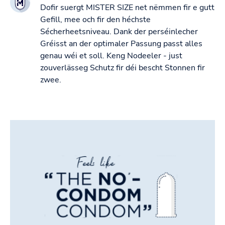
Dofir suergt MISTER SIZE net nëmmen fir e gutt
Gefill, mee och fir den héchste
Sécherheetsniveau. Dank der perséinlecher
Gréisst an der optimaler Passung passt alles
genau wéi et soll. Keng Nodeeler - just
zouverlässeg Schutz fir déi bescht Stonnen fir
zwee.