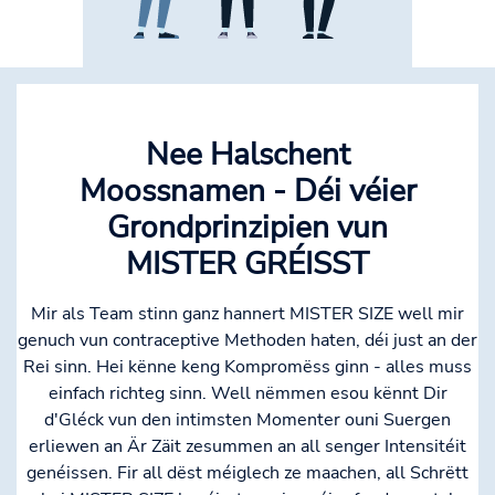
Nee Halschent
Moossnamen - Déi véier
Grondprinzipien vun
MISTER GRÉISST
Mir als Team stinn ganz hannert MISTER SIZE well mir
genuch vun contraceptive Methoden haten, déi just an der
Rei sinn. Hei kënne keng Kompromëss ginn - alles muss
einfach richteg sinn. Well nëmmen esou kënnt Dir
d'Gléck vun den intimsten Momenter ouni Suergen
erliewen an Är Zäit zesummen an all senger Intensitéit
genéissen. Fir all dëst méiglech ze maachen, all Schrëtt