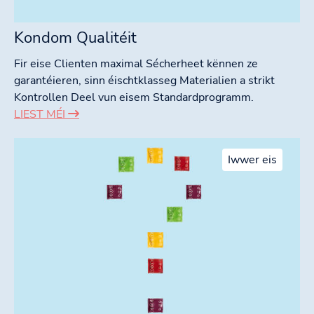
Kondom Qualitéit
Fir eise Clienten maximal Sécherheet kënnen ze
garantéieren, sinn éischtklasseg Materialien a strikt
Kontrollen Deel vun eisem Standardprogramm.
LIEST MÉI
Iwwer eis