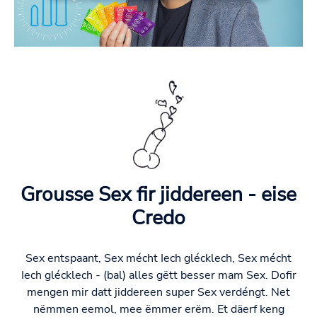
Grousse Sex fir jiddereen - eise
Credo
Sex entspaant, Sex mécht Iech glécklech, Sex mécht
Iech glécklech - (bal) alles gëtt besser mam Sex. Dofir
mengen mir datt jiddereen super Sex verdéngt. Net
nëmmen eemol, mee ëmmer erëm. Et däerf keng