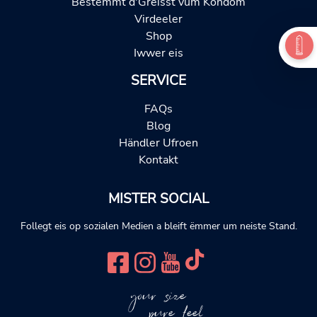
Bestëmmt d'Gréisst vum Kondom
Virdeeler
Shop
Iwwer eis
SERVICE
FAQs
Blog
Händler Ufroen
Kontakt
MISTER SOCIAL
Follegt eis op sozialen Medien a bleift ëmmer um neiste Stand.
your size
pure feel