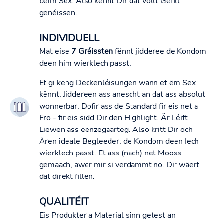
beim Sex. Also kënnt Dir dat vollt Gefill
genéissen.
INDIVIDUELL
Mat eise
7 Gréissten
fënnt jidderee de Kondom
deen him wierklech passt.
Et gi keng Deckenléisungen wann et ëm Sex
kënnt. Jiddereen ass anescht an dat ass absolut
wonnerbar. Dofir ass de Standard fir eis net a
Fro - fir eis sidd Dir den Highlight. Är Léift
Liewen ass eenzegaarteg. Also kritt Dir och
Ären ideale Begleeder: de Kondom deen Iech
wierklech passt. Et ass (nach) net Mooss
gemaach, awer mir si verdammt no. Dir wäert
dat direkt fillen.
QUALITÉIT
Eis Produkter a Material sinn getest an