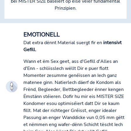
bei MISTER SIZE baséiert op eise véier fundamental
Prinzipien.
EMOTIONELL
Dat extra dënnt Material suergt fir en
intensivt
Gefill.
Wann et ëm Sex geet, ass d'Gefill d'Alles an
d'Enn - schliisslech wëllt Dir e puer flott
Momenter zesumme genéissen an Iech ganz
matenee ginn. Natierlech däerf de Kondom als
Frënd, Begleeder, Bettbegleeder ënner kengen
Ëmstänn stéieren. Dofir hu mir eis MISTER SIZE
Kondomer esou optimiséiert datt Dir se kaum
fillt. Mat der richteger Gréisst, enger idealer
Passung an enger Wanddicke vun 0,05 mm gëtt
et nëmmen eng wafer-dënn Schicht tëscht Iech