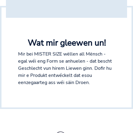
Wat mir gleewen un!
Mir bei MISTER SIZE wëllen all Mënsch -
egal wéi eng Form se anhuelen - dat bescht
Geschlecht vun hirem Liewen ginn. Dofir hu
mir e Produkt entwéckelt dat esou
eenzegaarteg ass wéi säin Droen.