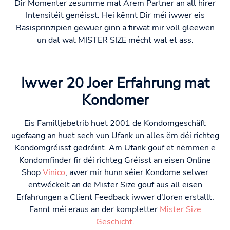
Dir Momenter zesumme mat Ärem Partner an all hirer
Intensitéit genéisst. Hei kënnt Dir méi iwwer eis
Basisprinzipien gewuer ginn a firwat mir voll gleewen
un dat wat MISTER SIZE mécht wat et ass.
Iwwer 20 Joer Erfahrung mat
Kondomer
Eis Familljebetrib huet 2001 de Kondomgeschäft
ugefaang an huet sech vun Ufank un alles ëm déi richteg
Kondomgréisst gedréint. Am Ufank gouf et nëmmen e
Kondomfinder fir déi richteg Gréisst an eisen Online
Shop
Vinico
, awer mir hunn séier Kondome selwer
entwéckelt an de Mister Size gouf aus all eisen
Erfahrungen a Client Feedback iwwer d'Joren erstallt.
Fannt méi eraus an der kompletter
Mister Size
Geschicht
.