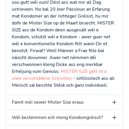
sou gutt wéi ouni! Dëst ass wat mir all Dag
ustriewen. No bal 20 Joer Passioun an Erfarung
mat Kondomer an der richteger Gréisst, hu mir
dofir de Mister Size op de Maart bruecht. MISTER
SIZE ass de Kondom deen ausgesäit wéi e
Kondom, schützt wéi e Kondom - awer guer net
wéi e konventionelle Kondom fillt wann Dir et
benotzt. Firwat? Well Männer a Frae fille bal
näischt dovunner. Awer net nëmmen déi
verschwonnen kleng Dicke ass eng merkbar
Erhéijung vum Genoss:
MISTER SIZE gëtt et a
siwe verschiddene Gréissten
- schliisslech ass all
Mënsch säi beschte Stéck och ganz individuell.
Fannt méi iwwer Mister Size eraus
Wéi bestëmmen ech meng Kondomgréisst?