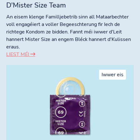
D'Mister Size Team
An eisem klenge Familljebetrib sinn all Mataarbechter
voll engagéiert a voller Begeeschterung fir Iech de
richtege Kondom ze bidden. Fannt méi iwwer d'Leit
hannert Mister Size an engem Bléck hannert d'Kulissen
eraus.
LIEST MÉI
Iwwer eis