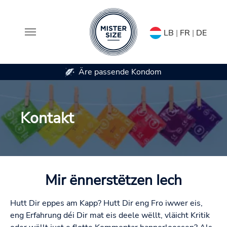
LB
|
FR
|
DE
Äre passende Kondom
Verfügbar a 7
Skip to main content
Kontakt
Mir ënnerstëtzen Iech
Hutt Dir eppes am Kapp? Hutt Dir eng Fro iwwer eis,
eng Erfahrung déi Dir mat eis deele wëllt, vläicht Kritik