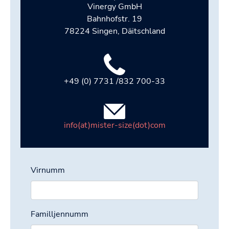
Vinergy GmbH
Bahnhofstr. 19
78224 Singen, Däitschland
+49 (0) 7731 /832 700-33
info(at)mister-size(dot)com
Virnumm
Familljennumm