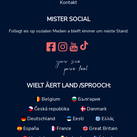
Kontakt
MISTER SOCIAL
Follegt eis op sozialen Medien a bleift ëmmer um neiste Stand.
your size
pure feel
WIELT ÄERT LAND /SPROOCH:
Belgium
България
Česká republika
Danmark
Deutschland
Eesti
Ελλάς
España
France
Great Britain