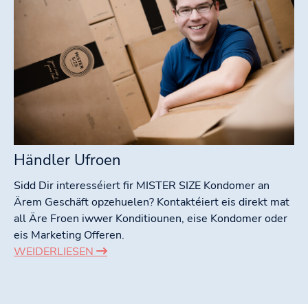
Händler Ufroen
Sidd Dir interesséiert fir MISTER SIZE Kondomer an
Ärem Geschäft opzehuelen? Kontaktéiert eis direkt mat
all Äre Froen iwwer Konditiounen, eise Kondomer oder
eis Marketing Offeren.
WEIDERLIESEN