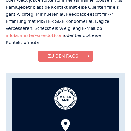
oder wëllt just e flotte Kommentar hannerloossen? Als
Familljebetrib ass de Kontakt mat eise Clienten fir eis
ganz wichteg. Mir huelen all Feedback eescht fir Är
Erfahrung mat MISTER SIZE Kondomer all Dag ze
verbesseren. Schéckt eis w.e.g. eng E-Mail op
info(at)mister-size(dot)com
oder benotzt eise
Kontaktformular.
ZU DEN FAQS