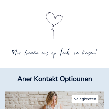
Mir freeën eis op Iech ze liesen!
Aner Kontakt Optiounen
Neiegkeeten