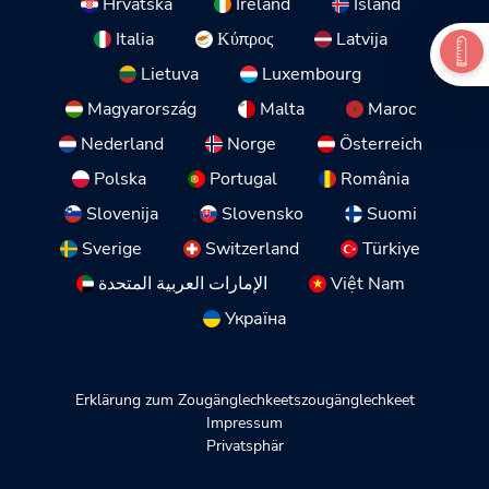
Hrvatska
Ireland
Ísland
Italia
Κύπρος
Latvija
Lietuva
Luxembourg
Magyarország
Malta
Maroc
Nederland
Norge
Österreich
Polska
Portugal
România
Slovenija
Slovensko
Suomi
Sverige
Switzerland
Türkiye
الإمارات العربية المتحدة
Việt Nam
Україна
Erklärung zum Zougänglechkeetszougänglechkeet
Impressum
Privatsphär