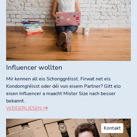
Influencer wollten
Mir kennen all eis Schonggréisst. Firwat net eis
Kondomgréisst oder déi vun eisem Partner? Gitt elo
eisen Influencer a maacht Mister Size nach besser
bekannt.
WEIDERLIESEN
Kontakt