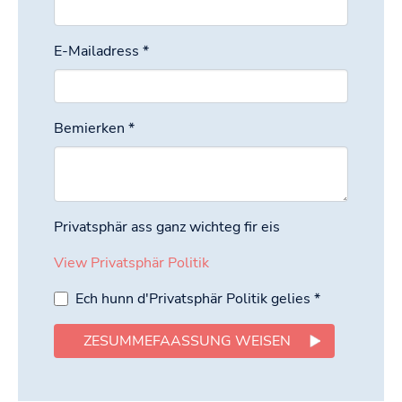
E-Mailadress
*
Bemierken
*
Privatsphär ass ganz wichteg fir eis
View Privatsphär Politik
Ech hunn d'Privatsphär Politik gelies
*
ZESUMMEFAASSUNG WEISEN