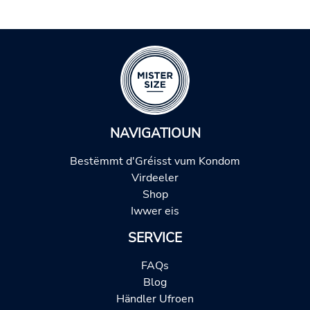
NAVIGATIOUN
Bestëmmt d'Gréisst vum Kondom
Virdeeler
Shop
Iwwer eis
SERVICE
FAQs
Blog
Händler Ufroen