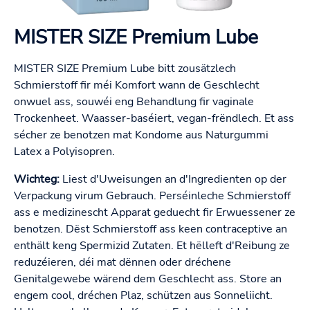
MISTER SIZE Premium Lube
MISTER SIZE Premium Lube bitt zousätzlech
Schmierstoff fir méi Komfort wann de Geschlecht
onwuel ass, souwéi eng Behandlung fir vaginale
Trockenheet. Waasser-baséiert, vegan-frëndlech. Et ass
sécher ze benotzen mat Kondome aus Naturgummi
Latex a Polyisopren.
Wichteg:
Liest d'Uweisungen an d'Ingredienten op der
Verpackung virum Gebrauch. Perséinleche Schmierstoff
ass e medizinescht Apparat geduecht fir Erwuessener ze
benotzen. Dëst Schmierstoff ass keen contraceptive an
enthält keng Spermizid Zutaten. Et hëlleft d'Reibung ze
reduzéieren, déi mat dënnen oder dréchene
Genitalgewebe wärend dem Geschlecht ass. Store an
engem cool, dréchen Plaz, schützen aus Sonneliicht.