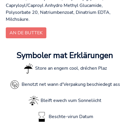
Capryloyl/Caproyl Anhydro Methyl Glucamide,
Polysorbate 20, Natriumbenzoat, Dinatrium EDTA,
Milchsäure.
AN DE BUTTEK
Symboler mat Erklärungen
Store an engem cool, dréchen Plaz
Benotzt net wann d'Verpakung beschiedegt ass
Bleift ewech vum Sonneliicht
Beschte-virun Datum