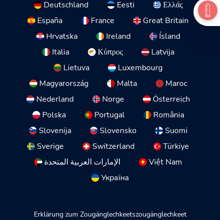
Deutschland
Eesti
Ελλάς
España
France
Great Britain
Hrvatska
Ireland
Ísland
Italia
Κύπρος
Latvija
Lietuva
Luxembourg
Magyarország
Malta
Maroc
Nederland
Norge
Österreich
Polska
Portugal
România
Slovenija
Slovensko
Suomi
Sverige
Switzerland
Türkiye
الإمارات العربية المتحدة
Việt Nam
Україна
Erklärung zum Zougänglechkeetszougänglechkeet