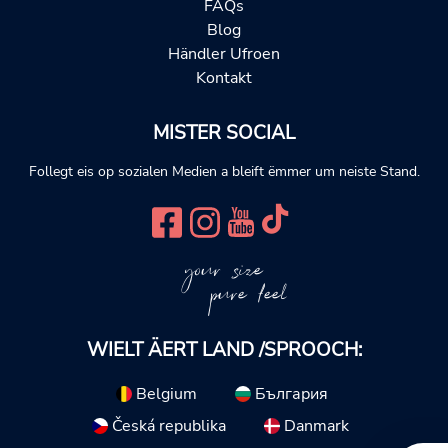
FAQs
Blog
Händler Ufroen
Kontakt
MISTER SOCIAL
Follegt eis op sozialen Medien a bleift ëmmer um neiste Stand.
your size
pure feel
WIELT ÄERT LAND /SPROOCH:
Belgium
България
Česká republika
Danmark