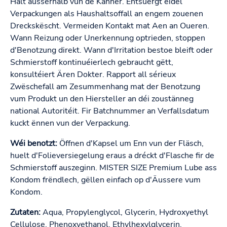
Halt ausserhalb vun de Kanner. Entsuergt eidel
Verpackungen als Haushaltsoffall an engem zouenen
Dreckskëscht. Vermeiden Kontakt mat Aen an Oueren.
Wann Reizung oder Unerkennung optrieden, stoppen
d'Benotzung direkt. Wann d'Irritation bestoe bleift oder
Schmierstoff kontinuéierlech gebraucht gëtt,
konsultéiert Ären Dokter. Rapport all sérieux
Zwëschefall am Zesummenhang mat der Benotzung
vum Produkt un den Hiersteller an déi zoustänneg
national Autoritéit. Fir Batchnummer an Verfallsdatum
kuckt ënnen vun der Verpackung.
Wéi benotzt:
Öffnen d'Kapsel um Enn vun der Fläsch,
huelt d'Folieversiegelung eraus a dréckt d'Flasche fir de
Schmierstoff auszeginn. MISTER SIZE Premium Lube ass
Kondom frëndlech, gëllen einfach op d'Äussere vum
Kondom.
Zutaten:
Aqua, Propylenglycol, Glycerin, Hydroxyethyl
Cellulose, Phenoxyethanol, Ethylhexylglycerin,