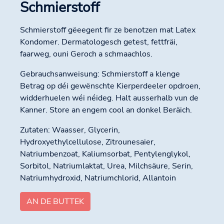
Schmierstoff
Schmierstoff gëeegent fir ze benotzen mat Latex
Kondomer. Dermatologesch getest, fettfräi,
faarweg, ouni Geroch a schmaachlos.
Gebrauchsanweisung: Schmierstoff a klenge
Betrag op déi gewënschte Kierperdeeler opdroen,
widderhuelen wéi néideg. Halt ausserhalb vun de
Kanner. Store an engem cool an donkel Beräich.
Zutaten: Waasser, Glycerin,
Hydroxyethylcellulose, Zitrounesaier,
Natriumbenzoat, Kaliumsorbat, Pentylenglykol,
Sorbitol, Natriumlaktat, Urea, Milchsäure, Serin,
Natriumhydroxid, Natriumchlorid, Allantoin
AN DE BUTTEK