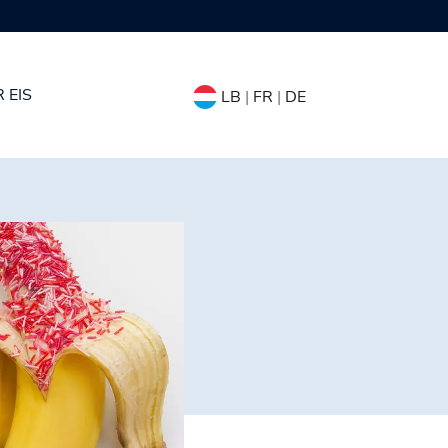
 EIS
LB
|
FR
|
DE