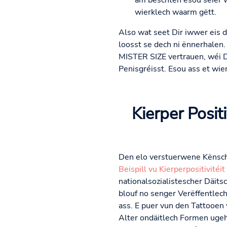
am beschten esou séier w
wierklech waarm gëtt.
Also wat seet Dir iwwer eis d
loosst se dech ni ënnerhalen.
MISTER SIZE vertrauen, wéi D
Penisgréisst. Esou ass et wie
Kierper Posit
Den elo verstuerwene Kënscht
Beispill vu Kierperpositivitéit
nationalsozialistescher Däit
blouf no senger Verëffentlech
ass. E puer vun den Tattooen
Alter ondäitlech Formen ugeho