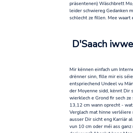
präsentenen) Wäschbrett Mo, m
leider schwiereg Gedanken mé
schlecht ze fillen. Mee waart
D'Saach iwwer
Mir kënnen einfach um Interne
drënner sinn, fille mir eis s
entspriechend Undeel vu Männ
der Moyenne sidd, kënnt Dir 
wierklech e Grond fir sech z
13,12 cm wann oprecht - wat
Verglach mat hinne verléiere
ausser Dir sicht eng Karriär a
vun 10 cm oder méi ass ganz