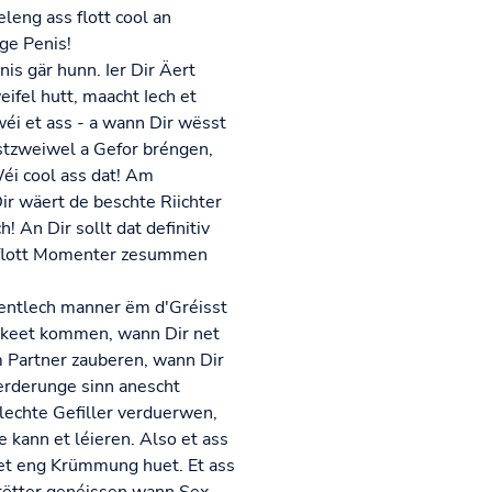
eng ass flott cool an
ge Penis!
is gär hunn. Ier Dir Äert
ifel hutt, maacht Iech et
 wéi et ass - a wann Dir wësst
bstzweiwel a Gefor bréngen,
Wéi cool ass dat! Am
Dir wäert de beschte Riichter
! An Dir sollt dat definitiv
ll flott Momenter zesummen
igentlech manner ëm d'Gréisst
egkeet kommen, wann Dir net
m Partner zauberen, wann Dir
uerderunge sinn anescht
hlechte Gefiller verduerwen,
 kann et léieren. Also et ass
 et eng Krümmung huet. Et ass