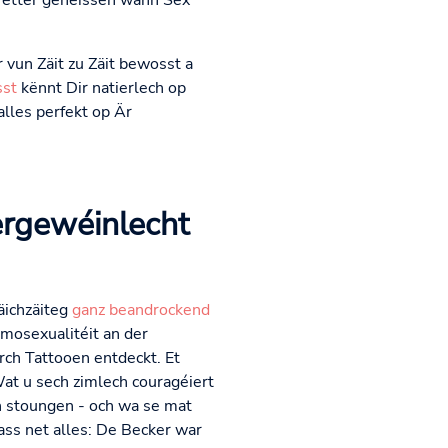
rëtter genéissen wann Sex
 vun Zäit zu Zäit bewosst a
sst
kënnt Dir natierlech op
lles perfekt op Är
sergewéinlecht
äichzäiteg
ganz beandrockend
mosexualitéit an der
ch Tattooen entdeckt. Et
Wat u sech zimlech couragéiert
n stoungen - och wa se mat
ass net alles: De Becker war