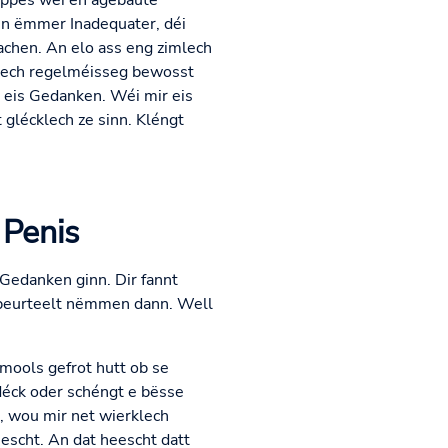
eppes wéi en agebaute
en ëmmer Inadequater, déi
achen. An elo ass eng zimlech
ht Iech regelméisseg bewosst
r eis Gedanken. Wéi mir eis
glécklech ze sinn. Kléngt
 Penis
 Gedanken ginn. Dir fannt
 beurteelt nëmmen dann. Well
mools gefrot hutt ob se
 déck oder schéngt e bësse
 wou mir net wierklech
escht. An dat heescht datt