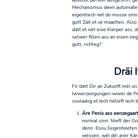
absolut perfekt ausgesinn, g
Mechanismus deen automatesch
eigentlech net do musse sinn
gutt Zäit et ze maachen. Also 
datt et net eise Kierper ass,
selwer fillen ass an eisen e
gutt, richteg?
Dräi 
Fir datt Dir an Zukunft méi u
Iwwerzeegungen iwwer de Pen
soulaang et Iech hëlleft Iech 
Äre Penis ass eenzegaart
normal sinn: Nieft der G
dënn. Esou Eegenheeten 
wëssen, wéi déi aner Kär