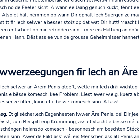
esinn dauernd Problemberäicher a sech selwer.Mir hunn esou 
 no de Feeler sicht. A wann ee laang genuch kuckt, fënnt e
. Also et hält nëmmen op wann Dir ophält Iech Suergen ze ma
stitt fir Iech selwer a besser stolz op dat wat Dir hutt! Maac
 deen entscheet ob mir zefridden sinn - mee eis Haltung an dofi
egenen Hänn. Dëst ass ee vun de grousse Geheimnisser hannert 
Iwwerzeegungen fir Iech an Äre
n Iech selwer an Ärem Penis gleeft, wëlle mir Iech dräi wichteg
is e bësse komesch, kee Problem. Liest awer w.e.g. kuerz a
besser ze fillen, kann et e bësse komesch sinn. A lass!
eg.
Et gi sécherlech Eegenheeten iwwer Äre Penis, déi Dir jee
réisst, zum Beispill eng Krümmung, ass et vläicht e bësse méi
schéngen heiansdo komesch - besonnesch am beschten Stéck,
elen sinn. Awer de Fakt ass: wéi eis Mënschen ass all Penis an