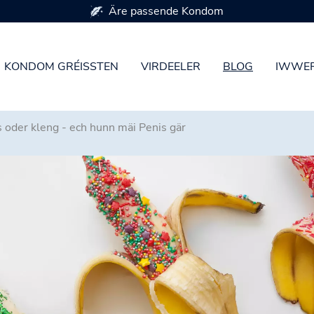
Verfügbar a 7 Kondomgréissten
KONDOM GRÉISSTEN
VIRDEELER
BLOG
IWWER
 oder kleng - ech hunn mäi Penis gär