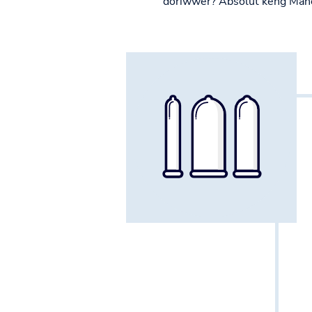
doriwwer? Absolut keng Mané