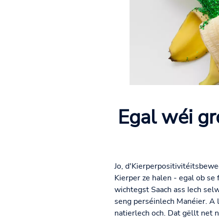
Egal wéi gr
Jo, d'Kierperpositivitéitsbewe
Kierper ze halen - egal ob s
wichtegst Saach ass Iech selwe
seng perséinlech Manéier. A l
natierlech och. Dat gëllt ne