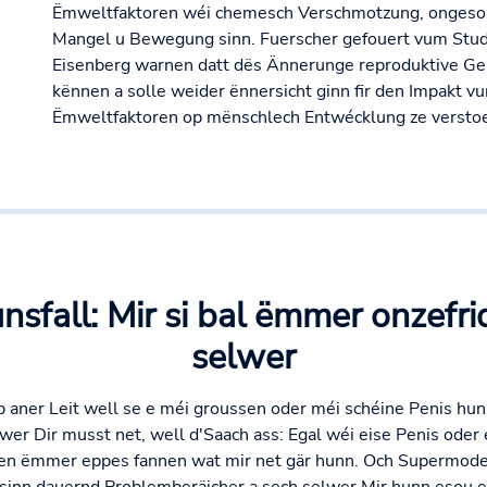
Ëmweltfaktoren wéi chemesch Verschmotzung, ongeso
Mangel u Bewegung sinn. Fuerscher gefouert vum Stud
Eisenberg warnen datt dës Ännerunge reproduktive Ge
kënnen a solle weider ënnersicht ginn fir den Impakt v
Ëmweltfaktoren op mënschlech Entwécklung ze versto
nsfall: Mir si bal ëmmer onzefr
selwer
 op aner Leit well se e méi groussen oder méi schéine Penis hu
Awer Dir musst net, well d'Saach ass: Egal wéi eise Penis ode
ten ëmmer eppes fannen wat mir net gär hunn. Och Supermodell