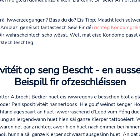
éi méiglech domat unzefänken. Da kënnt Dir séier Är Fortsch
räi Iwwerzeegungen? Bass du do? Eis Tipp: Maacht Iech selwer
 Amplaz, genéisst fantastesch Sex! Fir déi
richteg Kondomgréi
ir wahrscheinlech scho wësst. Well mat eise Kondome passt a
rklech lëschteg.
ivitéit op seng Bescht - en aus
Beispill fir ofzeschléissen
ler Albrecht Becker huet eis iwwregens e bësschen blot a gl
oder Penispositivitéit hannerlooss. Hie gouf wéinst senger Ho
schland agespaart an huet iwwerraschend d'Leed vum Péng duer
ung an iergendwann huet hien säi ganze Kierper tattooéiert. 
 waren net ganz richteg, awer hien huet nach ëmmer bei hinne
ll hunn a säi ganze Kierper schwaarz ausgesinn huet. An dat 