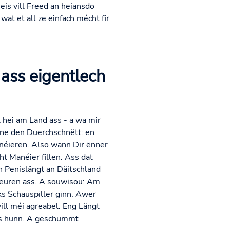
is vill Freed an heiansdo
t et all ze einfach mécht fir
ass eigentlech
 hei am Land ass - a wa mir
enne den Duerchschnëtt: en
néieren. Also wann Dir ënner
t Manéier fillen. Ass dat
 Penislängt an Däitschland
teuren ass. A souwisou: Am
ks Schauspiller ginn. Awer
vill méi agreabel. Eng Längt
is hunn. A geschummt