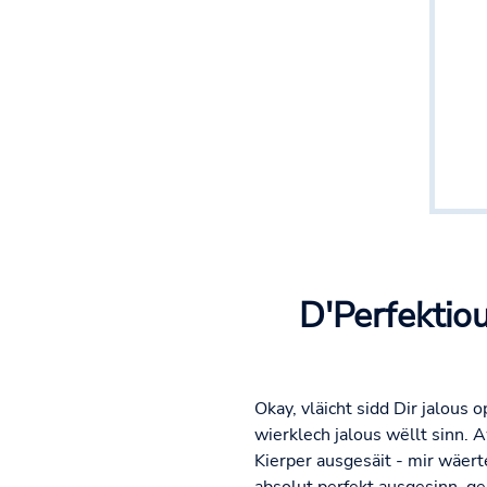
D'Perfektiou
Okay, vläicht sidd Dir jalous
wierklech jalous wëllt sinn. 
Kierper ausgesäit - mir wäer