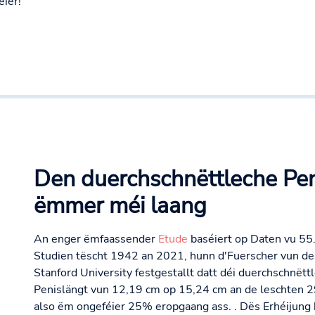
ier!
Den duerchschnëttleche Pen
ëmmer méi laang
An enger ëmfaassender
Etude
baséiert op Daten vu 5
Studien tëscht 1942 an 2021, hunn d'Fuerscher vun d
Stanford University festgestallt datt déi duerchschnëtt
Penislängt vun 12,19 cm op 15,24 cm an de leschten 2
also ëm ongeféier 25% eropgaang ass. . Dës Erhéijung 