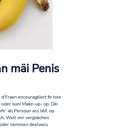
nn mäi Penis
 d'Fraen encouragéiert fir hire
p oder ouni Make-up- op. Déi
r: all Persoun ass léif, op
ch. Well mir vergläichen
en oder nëmmen deelweis