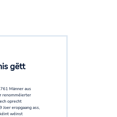
is gëtt
5.761 Männer aus
er renomméierter
lech oprecht
9 Joer eropgaang ass,
kéint wéinst