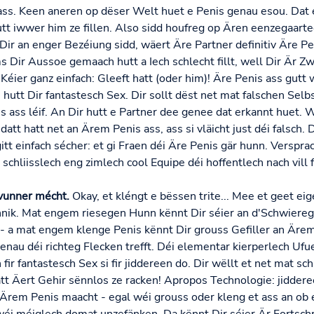
ss. Keen aneren op dëser Welt huet e Penis genau esou. Dat el
utt iwwer him ze fillen. Also sidd houfreg op Ären eenzegaarte
r an enger Bezéiung sidd, wäert Äre Partner definitiv Äre Pen
Dir Aussoe gemaach hutt a Iech schlecht fillt, well Dir Är Zwe
g Kéier ganz einfach: Gleeft hatt (oder him)! Äre Penis ass gutt
hutt Dir fantastesch Sex. Dir sollt dëst net mat falschen Sel
is ass léif. An Dir hutt e Partner dee genee dat erkannt huet. 
att hatt net an Ärem Penis ass, ass si vläicht just déi falsch. 
tt einfach sécher: et gi Fraen déi Äre Penis gär hunn. Versprach
 schliisslech eng zimlech cool Equipe déi hoffentlech nach vi
vunner mécht.
Okay, et kléngt e bëssen trite... Mee et geet e
chnik. Mat engem riesegen Hunn kënnt Dir séier an d'Schwier
 - a mat engem klenge Penis kënnt Dir grouss Gefiller an Äre
enau déi richteg Flecken trefft. Déi elementar kierperlech Uf
fir fantastesch Sex si fir jiddereen do. Dir wëllt et net mat sc
tt Äert Gehir sënnlos ze racken! Apropos Technologie: jidderee
 Ärem Penis maacht - egal wéi grouss oder kleng et ass an ob