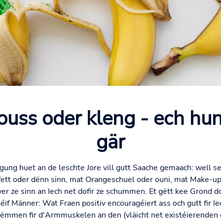
ouss oder kleng - ech hu
gär
gung huet an de leschte Jore vill gutt Saache gemaach: well se
e fett oder dënn sinn, mat Orangeschuel oder ouni, mat Make-u
r ze sinn an Iech net dofir ze schummen. Et gëtt kee Grond dofi
éif Männer: Wat Fraen positiv encouragéiert ass och gutt fir Ie
t nëmmen fir d'Armmuskelen an den (vläicht net existéierend