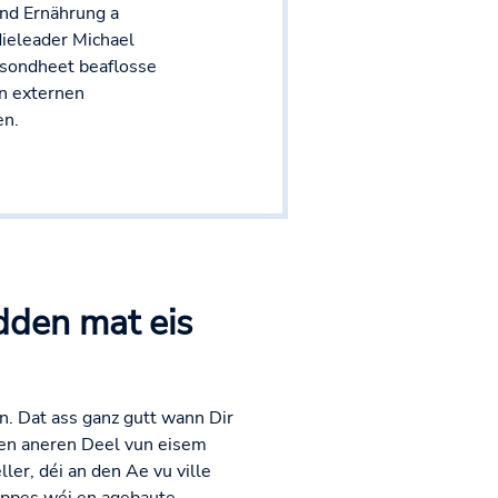
nd Ernährung a
ieleader Michael
sondheet beaflosse
un externen
en.
idden mat eis
nn. Dat ass ganz gutt wann Dir
r en aneren Deel vun eisem
er, déi an den Ae vu ville