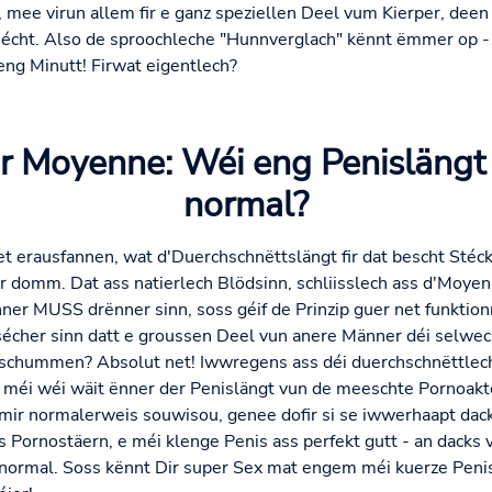
ee virun allem fir e ganz speziellen Deel vum Kierper, deen e
cht. Also de sproochleche "Hunnverglach" kënnt ëmmer op - wa
 eng Minutt! Firwat eigentlech?
 Moyenne: Wéi eng Penislängt 
normal?
t erausfannen, wat d'Duerchschnëttslängt fir dat bescht Stéck
éier domm. Dat ass natierlech Blödsinn, schliisslech ass d'Moy
er MUSS drënner sinn, soss géif de Prinzip guer net funktion
sécher sinn datt e groussen Deel vun anere Männer déi selwech
e schummen? Absolut net! Iwwregens ass déi duerchschnëttlech
 méi wéi wäit ënner der Penislängt vun de meeschte Pornoak
 mir normalerweis souwisou, genee dofir si se iwwerhaapt dac
ls Pornostäern, e méi klenge Penis ass perfekt gutt - an dacks 
 normal. Soss kënnt Dir super Sex mat engem méi kuerze Pen