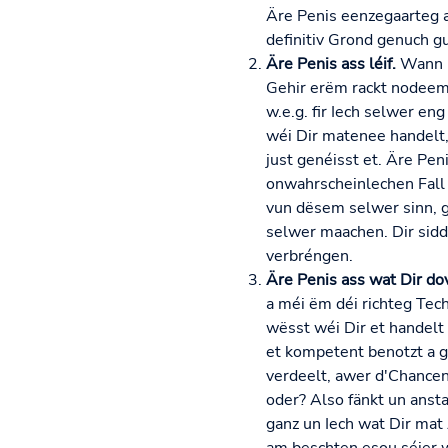
Äre Penis eenzegaarteg a
definitiv Grond genuch g
Äre Penis ass léif.
Wann Di
Gehir erëm rackt nodeems 
w.e.g. fir Iech selwer en
wéi Dir matenee handelt, 
just genéisst et. Äre Pen
onwahrscheinlechen Fall d
vun dësem selwer sinn, gi
selwer maachen. Dir sidd
verbréngen.
Äre Penis ass wat Dir do
a méi ëm déi richteg Te
wësst wéi Dir et handelt
et kompetent benotzt a g
verdeelt, awer d'Chancen 
oder? Also fänkt un ansta
ganz un Iech wat Dir mat