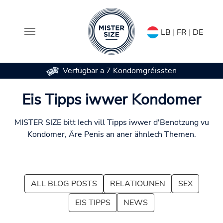
LB
|
FR
|
DE
Verfügbar a 7 Kondomgréissten
Skip to main content
Eis Tipps iwwer Kondomer
MISTER SIZE bitt Iech vill Tipps iwwer d'Benotzung vu
Kondomer, Äre Penis an aner ähnlech Themen.
ALL BLOG POSTS
RELATIOUNEN
SEX
EIS TIPPS
NEWS