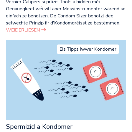
Vernier Calipers si präzis Tools a bidden méi
Genauegkeet wéi vill aner Messinstrumenter wärend se
einfach ze benotzen. De Condom Sizer benotzt dee
selwechte Prinzip fir d'Kondomgréisst ze bestëmmen.
WEIDERLIESEN
Eis Tipps iwwer Kondomer
Spermizid a Kondomer