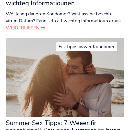
wichteg Informatiounen
Wéi laang daueren Kondomer? Wat ass de beschte
virum Datum? Fannt elo all wichteg Informatioun eraus.
WEIDERLIESEN
Eis Tipps iwwer Kondomer
Summer Sex Tipps: 7 Weeër fir