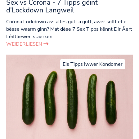
Sex vs Corona - 7 Tipps géint
d'Lockdown Langweil
Corona Lockdown ass alles gutt a gutt, awer sollt et e
bësse waarm ginn? Mat dëse 7 Sex Tipps kënnt Dir Äert
Léiftliewen stäerken.
WEIDERLIESEN
Eis Tipps iwwer Kondomer