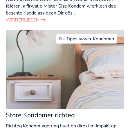
féieren, a firwat e Mister Size Kondom wierklech dee
beschte Kaddo ass deen Dir dës…
WEIDERLIESEN
Eis Tipps iwwer Kondomer
Store Kondomer richteg
Richteg Kondomlagerung huet en direkten Impakt op