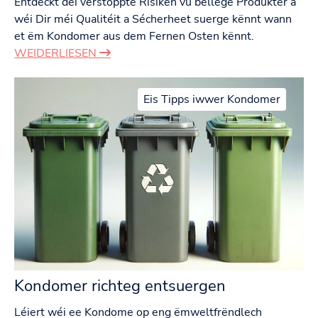
Entdeckt déi verstoppte Risiken vu bëllege Produkter a
wéi Dir méi Qualitéit a Sécherheet suerge kënnt wann
et ëm Kondomer aus dem Fernen Osten kënnt.
WEIDERLIESEN
Eis Tipps iwwer Kondomer
Kondomer richteg entsuergen
Léiert wéi ee Kondome op eng ëmweltfrëndlech