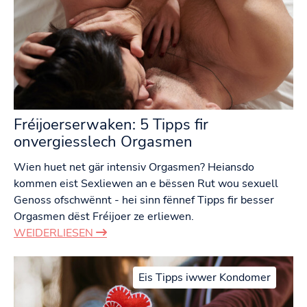
Fréijoerserwaken: 5 Tipps fir
onvergiesslech Orgasmen
Wien huet net gär intensiv Orgasmen? Heiansdo
kommen eist Sexliewen an e bëssen Rut wou sexuell
Genoss ofschwënnt - hei sinn fënnef Tipps fir besser
Orgasmen dëst Fréijoer ze erliewen.
WEIDERLIESEN
Eis Tipps iwwer Kondomer