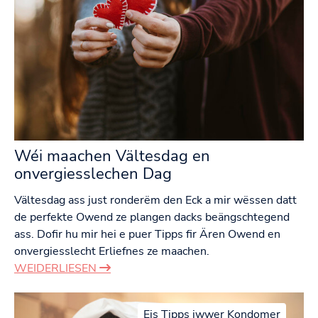
Wéi maachen Vältesdag en
onvergiesslechen Dag
Vältesdag ass just ronderëm den Eck a mir wëssen datt
de perfekte Owend ze plangen dacks beängschtegend
ass. Dofir hu mir hei e puer Tipps fir Ären Owend en
onvergiesslecht Erliefnes ze maachen.
WEIDERLIESEN
Eis Tipps iwwer Kondomer