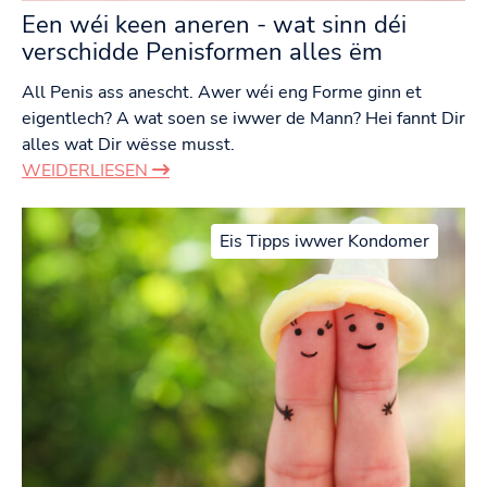
Een wéi keen aneren - wat sinn déi
verschidde Penisformen alles ëm
All Penis ass anescht. Awer wéi eng Forme ginn et
eigentlech? A wat soen se iwwer de Mann? Hei fannt Dir
alles wat Dir wësse musst.
WEIDERLIESEN
Eis Tipps iwwer Kondomer