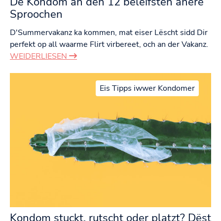
De Kondom an den 12 beléifsten anere
Sproochen
D'Summervakanz ka kommen, mat eiser Lëscht sidd Dir
perfekt op all waarme Flirt virbereet, och an der Vakanz.
WEIDERLIESEN
Eis Tipps iwwer Kondomer
Kondom stuckt, rutscht oder platzt? Dëst