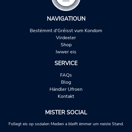
NAVIGATIOUN
Bestëmmt d'Gréisst vum Kondom
Virdeeler
Shop
Iwwer eis
SERVICE
FAQs
Blog
Händler Ufroen
Kontakt
MISTER SOCIAL
Follegt eis op sozialen Medien a bleift ëmmer um neiste Stand.