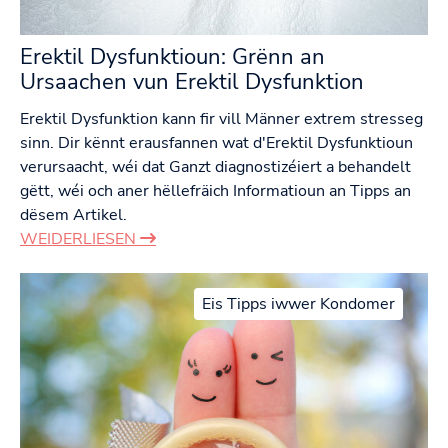
Erektil Dysfunktioun: Grënn an
Ursaachen vun Erektil Dysfunktion
Erektil Dysfunktion kann fir vill Männer extrem stresseg
sinn. Dir kënnt erausfannen wat d'Erektil Dysfunktioun
verursaacht, wéi dat Ganzt diagnostizéiert a behandelt
gëtt, wéi och aner hëllefräich Informatioun an Tipps an
dësem Artikel.
WEIDERLIESEN
Eis Tipps iwwer Kondomer