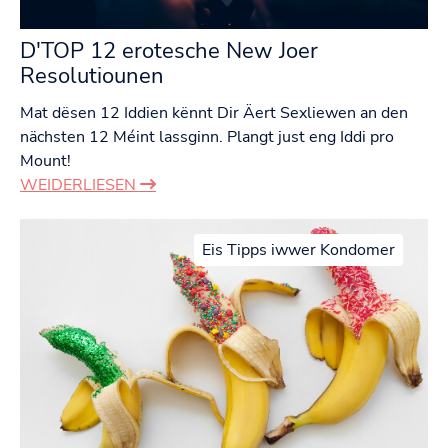
D'TOP 12 erotesche New Joer
Resolutiounen
Mat dësen 12 Iddien kënnt Dir Äert Sexliewen an den
nächsten 12 Méint lassginn. Plangt just eng Iddi pro
Mount!
WEIDERLIESEN
Eis Tipps iwwer Kondomer