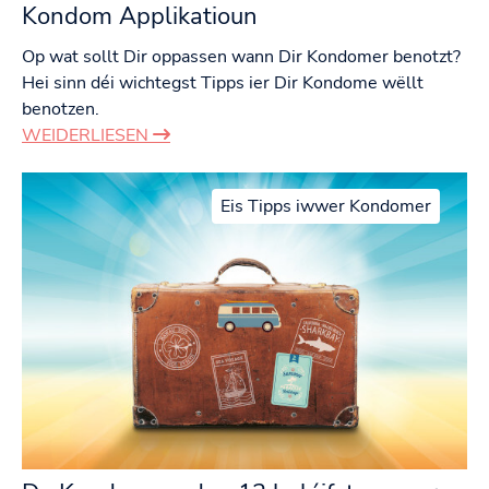
Kondom Applikatioun
Op wat sollt Dir oppassen wann Dir Kondomer benotzt?
Hei sinn déi wichtegst Tipps ier Dir Kondome wëllt
benotzen.
WEIDERLIESEN
Eis Tipps iwwer Kondomer