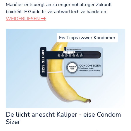
Manéier entsuergt an zu enger nohalteger Zukunft
bäidréit. E Guide fir verantwortlech ze handelen
WEIDERLIESEN
Eis Tipps iwwer Kondomer
De liicht anescht Kaliper - eise Condom
Sizer