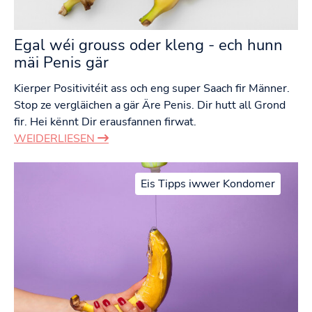
Egal wéi grouss oder kleng - ech hunn
mäi Penis gär
Kierper Positivitéit ass och eng super Saach fir Männer.
Stop ze vergläichen a gär Äre Penis. Dir hutt all Grond
fir. Hei kënnt Dir erausfannen firwat.
WEIDERLIESEN
Eis Tipps iwwer Kondomer