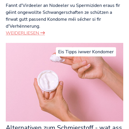
Fannt d'Virdeeler an Nodeeler vu Spermiziden eraus fir
géint ongewollte Schwangerschaften ze schützen a
firwat gutt passend Kondome méi sécher si fir
d'Verhënnerung.
WEIDERLIESEN
Eis Tipps iwwer Kondomer
Alternativen zum Schmierstoff - wat ass