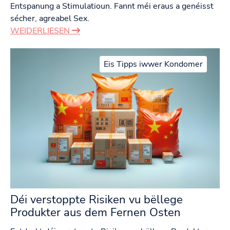
Entspanung a Stimulatioun. Fannt méi eraus a genéisst
sécher, agreabel Sex.
WEIDERLIESEN
Eis Tipps iwwer Kondomer
Déi verstoppte Risiken vu bëllege
Produkter aus dem Fernen Osten