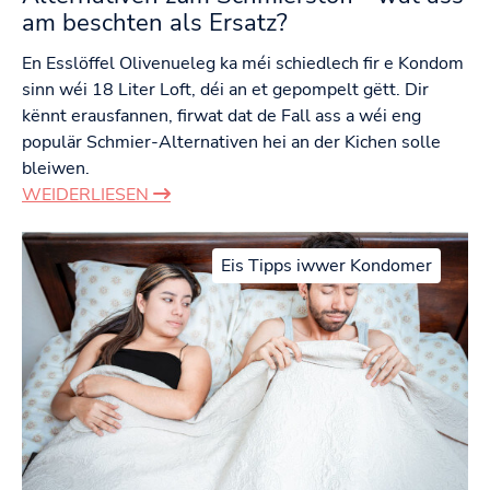
am beschten als Ersatz?
En Esslöffel Olivenueleg ka méi schiedlech fir e Kondom
sinn wéi 18 Liter Loft, déi an et gepompelt gëtt. Dir
kënnt erausfannen, firwat dat de Fall ass a wéi eng
populär Schmier-Alternativen hei an der Kichen solle
bleiwen.
WEIDERLIESEN
Eis Tipps iwwer Kondomer