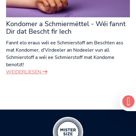
Kondomer a Schmiermëttel - Wéi fannt
Dir dat Bescht fir Iech
Fannt elo eraus wéi ee Schmierstoff am Beschten ass
mat Kondomer, d'Virdeeler an Nodeeler vun all
Schmierstoff a wéi ee Schmierstoff mat Kondome
benotzt!
WEIDERLIESEN