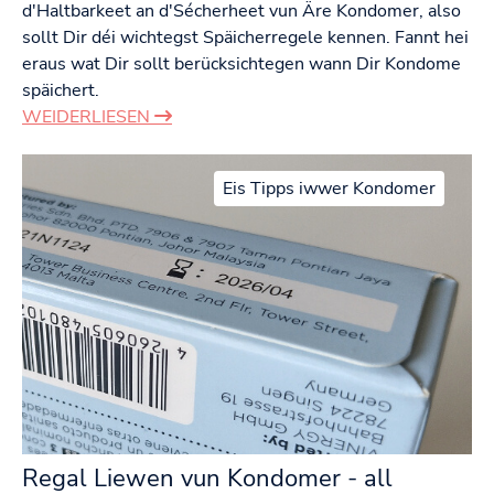
d'Haltbarkeet an d'Sécherheet vun Äre Kondomer, also
sollt Dir déi wichtegst Späicherregele kennen. Fannt hei
eraus wat Dir sollt berücksichtegen wann Dir Kondome
späichert.
WEIDERLIESEN
Eis Tipps iwwer Kondomer
Regal Liewen vun Kondomer - all