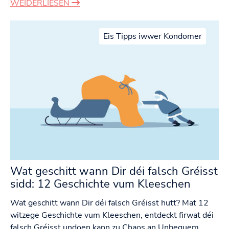
WEIDERLIESEN
Eis Tipps iwwer Kondomer
Wat geschitt wann Dir déi falsch Gréisst
sidd: 12 Geschichte vum Kleeschen
Wat geschitt wann Dir déi falsch Gréisst hutt? Mat 12
witzege Geschichte vum Kleeschen, entdeckt firwat déi
falsch Gréisst undoen kann zu Chaos an Unbequem