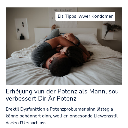
Eis Tipps iwwer Kondomer
Erhéijung vun der Potenz als Mann, sou
verbessert Dir Är Potenz
Erektil Dysfunktion a Potenzproblemer sinn lästeg a
kënne behënnert ginn, well en ongesonde Liewensstil
dacks d'Ursaach ass.