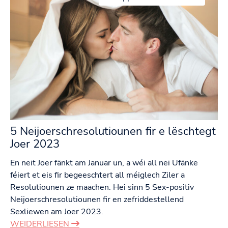
5 Neijoerschresolutiounen fir e lëschtegt
Joer 2023
En neit Joer fänkt am Januar un, a wéi all nei Ufänke
féiert et eis fir begeeschtert all méiglech Ziler a
Resolutiounen ze maachen. Hei sinn 5 Sex-positiv
Neijoerschresolutiounen fir en zefriddestellend
Sexliewen am Joer 2023.
WEIDERLIESEN