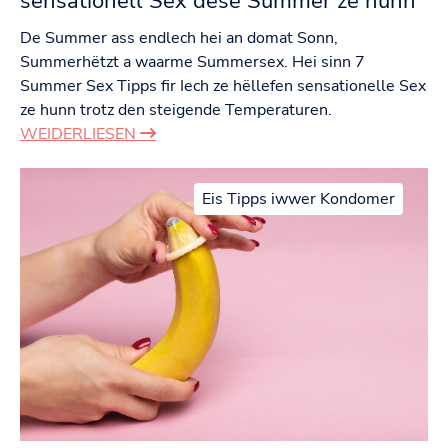
sensationell Sex dëse Summer ze hunn
De Summer ass endlech hei an domat Sonn,
Summerhëtzt a waarme Summersex. Hei sinn 7
Summer Sex Tipps fir Iech ze hëllefen sensationelle Sex
ze hunn trotz den steigende Temperaturen.
WEIDERLIESEN
Eis Tipps iwwer Kondomer