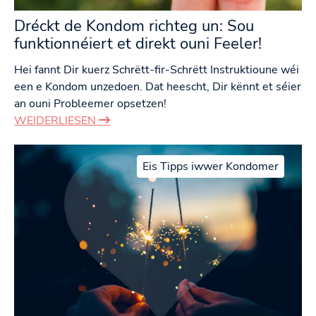
Dréckt de Kondom richteg un: Sou
funktionnéiert et direkt ouni Feeler!
Hei fannt Dir kuerz Schrëtt-fir-Schrëtt Instruktioune wéi
een e Kondom unzedoen. Dat heescht, Dir kënnt et séier
an ouni Probleemer opsetzen!
WEIDERLIESEN
Eis Tipps iwwer Kondomer