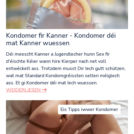
Kondomer fir Kanner - Kondomer déi
mat Kanner wuessen
Déi meescht Kanner a Jugendlecher hunn Sex fir
d'éischte Kéier wann hire Kierper nach net voll
entwéckelt ass. Trotzdem musst Dir Iech gutt schützen,
wat mat Standard Kondomgréissten selten méiglech
ass. Et gi Kondomer déi mat Iech wuessen.
WEIDERLIESEN
Eis Tipps iwwer Kondomer