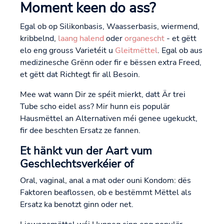
Moment keen do ass?
Egal ob op Silikonbasis, Waasserbasis, wiermend,
kribbelnd,
laang halend
oder
organescht
- et gëtt
elo eng grouss Varietéit u
Gleitmëttel
. Egal ob aus
medizinesche Grënn oder fir e bëssen extra Freed,
et gëtt dat Richtegt fir all Besoin.
Mee wat wann Dir ze spéit mierkt, datt Är trei
Tube scho eidel ass? Mir hunn eis populär
Hausmëttel an Alternativen méi genee ugekuckt,
fir dee beschten Ersatz ze fannen.
Et hänkt vun der Aart vum
Geschlechtsverkéier of
Oral, vaginal, anal a mat oder ouni Kondom: dës
Faktoren beaflossen, ob e bestëmmt Mëttel als
Ersatz ka benotzt ginn oder net.