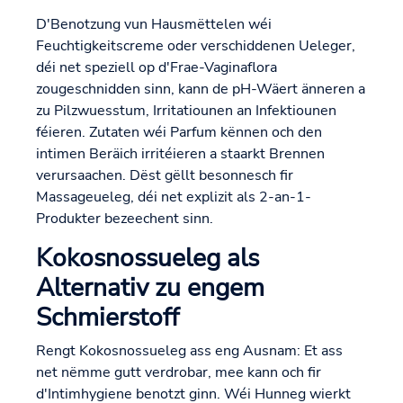
D'Benotzung vun Hausmëttelen wéi
Feuchtigkeitscreme oder verschiddenen Ueleger,
déi net speziell op d'Frae-Vaginaflora
zougeschnidden sinn, kann de pH-Wäert änneren a
zu Pilzwuesstum, Irritatiounen an Infektiounen
féieren. Zutaten wéi Parfum kënnen och den
intimen Beräich irritéieren a staarkt Brennen
verursaachen. Dëst gëllt besonnesch fir
Massageueleg, déi net explizit als 2-an-1-
Produkter bezeechent sinn.
Kokosnossueleg als
Alternativ zu engem
Schmierstoff
Rengt Kokosnossueleg ass eng Ausnam: Et ass
net nëmme gutt verdrobar, mee kann och fir
d'Intimhygiene benotzt ginn. Wéi Hunneg wierkt