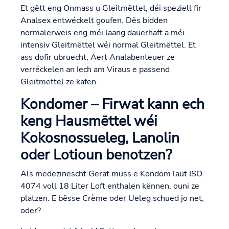
Et gëtt eng Onmass u Gleitmëttel, déi speziell fir
Analsex entwéckelt goufen. Dës bidden
normalerweis eng méi laang dauerhaft a méi
intensiv Gleitmëttel wéi normal Gleitmëttel. Et
ass dofir ubruecht, Äert Analabenteuer ze
verréckelen an Iech am Viraus e passend
Gleitmëttel ze kafen.
Kondomer – Firwat kann ech
keng Hausmëttel wéi
Kokosnossueleg, Lanolin
oder Lotioun benotzen?
Als medezinescht Gerät muss e Kondom laut ISO
4074 voll 18 Liter Loft enthalen kënnen, ouni ze
platzen. E bësse Crème oder Ueleg schued jo net,
oder?