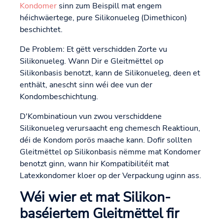
Kondomer
sinn zum Beispill mat engem
héichwäertege, pure Silikonueleg (Dimethicon)
beschichtet.
De Problem: Et gëtt verschidden Zorte vu
Silikonueleg. Wann Dir e Gleitmëttel op
Silikonbasis benotzt, kann de Silikonueleg, deen et
enthält, anescht sinn wéi dee vun der
Kondombeschichtung.
D'Kombinatioun vun zwou verschiddene
Silikonueleg verursaacht eng chemesch Reaktioun,
déi de Kondom porös maache kann. Dofir sollten
Gleitmëttel op Silikonbasis nëmme mat Kondomer
benotzt ginn, wann hir Kompatibilitéit mat
Latexkondomer kloer op der Verpackung uginn ass.
Wéi wier et mat Silikon-
baséiertem Gleitmëttel fir