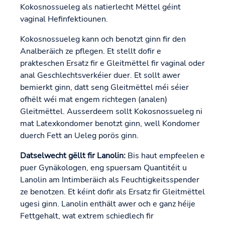
Kokosnossueleg als natierlecht Mëttel géint
vaginal Hefinfektiounen.
Kokosnossueleg kann och benotzt ginn fir den
Analberäich ze pflegen. Et stellt dofir e
prakteschen Ersatz fir e Gleitmëttel fir vaginal oder
anal Geschlechtsverkéier duer. Et sollt awer
bemierkt ginn, datt seng Gleitmëttel méi séier
ofhëlt wéi mat engem richtegen (analen)
Gleitmëttel. Ausserdeem sollt Kokosnossueleg ni
mat Latexkondomer benotzt ginn, well Kondomer
duerch Fett an Ueleg porös ginn.
Datselwecht gëllt fir Lanolin:
Bis haut empfeelen e
puer Gynäkologen, eng spuersam Quantitéit u
Lanolin am Intimberäich als Feuchtigkeitsspender
ze benotzen. Et kéint dofir als Ersatz fir Gleitmëttel
ugesi ginn. Lanolin enthält awer och e ganz héije
Fettgehalt, wat extrem schiedlech fir