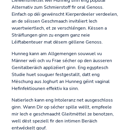
Liewensmëttel wéi Hunneg sinn eng populär
Alternativ zum Schmierstoff fir oral Genoss.
Einfach op déi gewënscht Kierperdeeler verdeelen,
an de séissen Geschmaach invitéiert Iech
wuertwiertlech, et ze verschléngen. Këssen a
Sträiflungen ginn zu engem ganz neie
Léiftabenteuer mat dësem gëllene Genoss.
Hunneg kann am Allgemengen souwuel vu
Männer wéi och vu Frae sécher op den äusseren
Genitalberäich applizéiert ginn. Eng egyptesch
Studie huet souguer festgestallt, datt eng
Mëschung aus Joghurt an Hunneg géint vaginal
Hefinfektiounen effektiv ka sinn.
Natierlech kann eng Intoleranz net ausgeschloss
ginn. Wann Dir op sécher spille wëllt, empfeele
mir Iech e geschmaacht Gleitmëttel ze benotzen,
well dëst speziell fir den intimen Beräich
entwéckelt gouf.