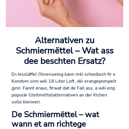
Alternativen zu
Schmiermëttel – Wat ass
dee beschten Ersatz?
En Iessläffel Olivenueleg kann méi schiedlech fir e
Kondom sinn wéi 18 Liter Loft, déi erangepompelt
ginn. Fannt eraus, firwat dat de Fall ass, a wéi eng
populär Gleitmëttelalternativen an der Kichen
solle bleiwen.
De Schmiermëttel – wat
wann et am richtege