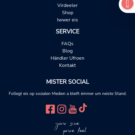
Virdeeler
Shop
Iwwer eis
SERVICE
FAQs
Blog
Händler Ufroen
Kontakt
MISTER SOCIAL
Follegt eis op sozialen Medien a bleift ëmmer um neiste Stand.
your size
pure feel