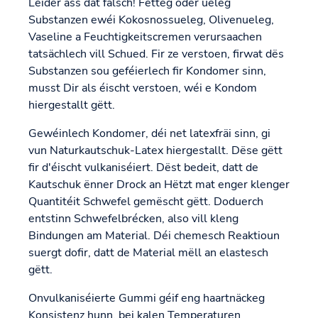
Leider ass dat falsch! Fetteg oder ueleg
Substanzen ewéi Kokosnossueleg, Olivenueleg,
Vaseline a Feuchtigkeitscremen verursaachen
tatsächlech vill Schued. Fir ze verstoen, firwat dës
Substanzen sou geféierlech fir Kondomer sinn,
musst Dir als éischt verstoen, wéi e Kondom
hiergestallt gëtt.
Gewéinlech Kondomer, déi net latexfräi sinn, gi
vun Naturkautschuk-Latex hiergestallt. Dëse gëtt
fir d'éischt vulkaniséiert. Dëst bedeit, datt de
Kautschuk ënner Drock an Hëtzt mat enger klenger
Quantitéit Schwefel gemëscht gëtt. Doduerch
entstinn Schwefelbrécken, also vill kleng
Bindungen am Material. Déi chemesch Reaktioun
suergt dofir, datt de Material mëll an elastesch
gëtt.
Onvulkaniséierte Gummi géif eng haartnäckeg
Konsistenz hunn, bei kalen Temperaturen