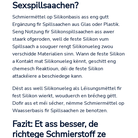
Sexspillsaachen?
Schmiermëttel op Silikonbasis ass eng gutt
Ergänzung fir Spillsaachen aus Glas oder Plastik.
Seng Notzung fir Silikonspillsaachen ass awer
staark ofgeroden, well de feste Silikon vum
Spillsaach a souguer rengt Silikonueleg zwou
verschidde Materialien sinn. Wann de feste Silikon
a Kontakt mat Silikonueleg kënnt, geschitt eng
chemesch Reaktioun, déi de feste Silikon
attackéiere a beschiedege kann.
Dëst ass well Silikonueleg als Léisungsmëttel fir
fest Silikon wierkt, wouduerch en brécheg gëtt.
Dofir ass et méi sécher, nëmme Schmiermëttel op
Waasserbasis fir Spillsaachen ze benotzen.
Fazit: Et ass besser, de
richtege Schmierstoff ze