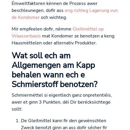
Ëmweltfaktoren kënnen de Prozess awer
beschleunegen, dofir ass
eng richteg Lagerung vun
de Kondomer
och wichteg.
Mir empfeelen dofir, nëmme
Gleitmëttel op
Waasserbasis
mat Kondomer ze benotzen a keng
Hausmëttelen oder alternativ Produkter.
Wat soll ech am
Allgemengen am Kapp
behalen wann ech e
Schmierstoff benotzen?
Schmiermëttel si eigentlech ganz onpretentiéis,
awer et ginn 3 Punkten, déi Dir berécksiichtege
sollt:
De Gleitmittel kann fir den gewënschten
Zweck benotzt ginn an ass dofir sécher fir