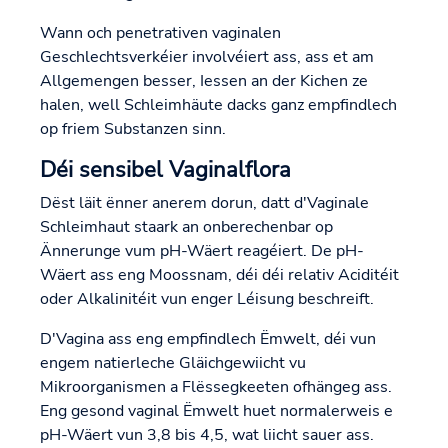
Wann och penetrativen vaginalen
Geschlechtsverkéier involvéiert ass, ass et am
Allgemengen besser, Iessen an der Kichen ze
halen, well Schleimhäute dacks ganz empfindlech
op friem Substanzen sinn.
Déi sensibel Vaginalflora
Dëst läit ënner anerem dorun, datt d'Vaginale
Schleimhaut staark an onberechenbar op
Ännerunge vum pH-Wäert reagéiert. De pH-
Wäert ass eng Moossnam, déi déi relativ Aciditéit
oder Alkalinitéit vun enger Léisung beschreift.
D'Vagina ass eng empfindlech Ëmwelt, déi vun
engem natierleche Gläichgewiicht vu
Mikroorganismen a Flëssegkeeten ofhängeg ass.
Eng gesond vaginal Ëmwelt huet normalerweis e
pH-Wäert vun 3,8 bis 4,5, wat liicht sauer ass.