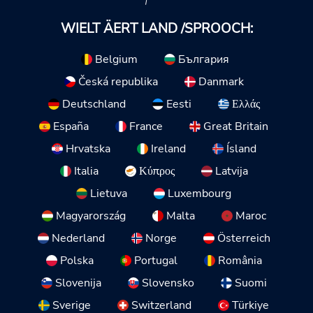
WIELT ÄERT LAND /SPROOCH:
Belgium
България
Česká republika
Danmark
Deutschland
Eesti
Ελλάς
España
France
Great Britain
Hrvatska
Ireland
Ísland
Italia
Κύπρος
Latvija
Lietuva
Luxembourg
Magyarország
Malta
Maroc
Nederland
Norge
Österreich
Polska
Portugal
România
Slovenija
Slovensko
Suomi
Sverige
Switzerland
Türkiye