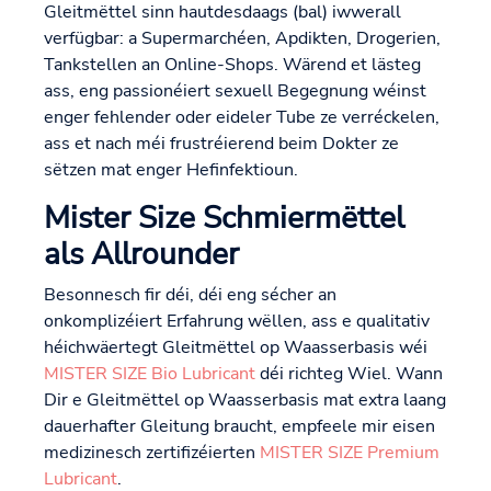
Gleitmëttel sinn hautdesdaags (bal) iwwerall
verfügbar: a Supermarchéen, Apdikten, Drogerien,
Tankstellen an Online-Shops. Wärend et lästeg
ass, eng passionéiert sexuell Begegnung wéinst
enger fehlender oder eideler Tube ze verréckelen,
ass et nach méi frustréierend beim Dokter ze
sëtzen mat enger Hefinfektioun.
Mister Size Schmiermëttel
als Allrounder
Besonnesch fir déi, déi eng sécher an
onkomplizéiert Erfahrung wëllen, ass e qualitativ
héichwäertegt Gleitmëttel op Waasserbasis wéi
MISTER SIZE Bio Lubricant
déi richteg Wiel. Wann
Dir e Gleitmëttel op Waasserbasis mat extra laang
dauerhafter Gleitung braucht, empfeele mir eisen
medizinesch zertifizéierten
MISTER SIZE Premium
Lubricant
.