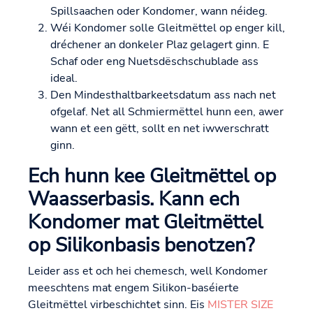
Spillsaachen oder Kondomer, wann néideg.
Wéi Kondomer solle Gleitmëttel op enger kill,
dréchener an donkeler Plaz gelagert ginn. E
Schaf oder eng Nuetsdëschschublade ass
ideal.
Den Mindesthaltbarkeetsdatum ass nach net
ofgelaf. Net all Schmiermëttel hunn een, awer
wann et een gëtt, sollt en net iwwerschratt
ginn.
Ech hunn kee Gleitmëttel op
Waasserbasis. Kann ech
Kondomer mat Gleitmëttel
op Silikonbasis benotzen?
Leider ass et och hei chemesch, well Kondomer
meeschtens mat engem Silikon-baséierte
Gleitmëttel virbeschichtet sinn. Eis
MISTER SIZE