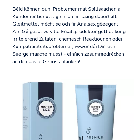
Béid kënnen ouni Problemer mat Spillsaachen a
Kondomer benotzt ginn, an hir laang dauerhaft
Gleitmëttel mécht se och fir Analsex gëeegent.
Am Géigesaz zu ville Ersatzprodukter gëtt et keng
irritéierend Zutaten, chemesch Reaktiounen oder
Kompatibilitéitsproblemer, iwwer déi Dir Iech
Suerge maache musst - einfach zesummedrécken
an de naasse Genoss ufänken!