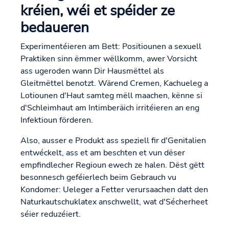
kréien, wéi et spéider ze
bedaueren
Experimentéieren am Bett: Positiounen a sexuell
Praktiken sinn ëmmer wëllkomm, awer Vorsicht
ass ugeroden wann Dir Hausmëttel als
Gleitmëttel benotzt. Wärend Cremen, Kachueleg a
Lotiounen d'Haut samteg mëll maachen, kënne si
d'Schleimhaut am Intimberäich irritéieren an eng
Infektioun förderen.
Also, ausser e Produkt ass speziell fir d'Genitalien
entwéckelt, ass et am beschten et vun dëser
empfindlecher Regioun ewech ze halen. Dëst gëtt
besonnesch geféierlech beim Gebrauch vu
Kondomer: Ueleger a Fetter verursaachen datt den
Naturkautschuklatex anschwellt, wat d'Sécherheet
séier reduzéiert.