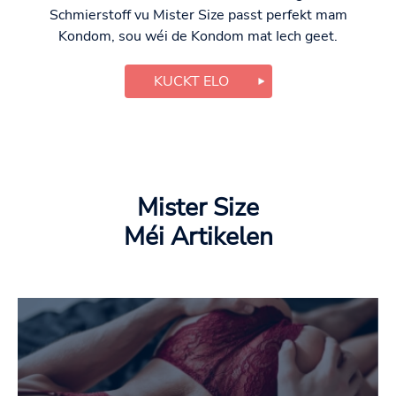
Schmierstoff vu Mister Size passt perfekt mam
Kondom, sou wéi de Kondom mat Iech geet.
KUCKT ELO
Mister Size
Méi Artikelen