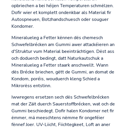
opbriechen a bei héijen Temperaturen schmëlzen.
Dofir wier et komplett ondenkbar als Material fir
Autospneuen, Botzhandschuesch oder souguer
Kondomer.
Mineralueleg a Fetter kënnen dës chemesch
Schwefelbrécken am Gummi awer attackéieren an
d'Struktur vum Material beeinträchtigen. Dëst ass
och doduerch bedingt, datt Naturkautschuk a
Mineralueleg a Fetter staark anschwellt. Wann
dës Brécke briechen, gëtt de Gummi, an domat de
Kondom, poréis, wouduerch kleng Schied a
Mikrorëss entstinn.
Iwwregens ersetzen sech dës Schwefelbrécken
mat der Zäit duerch Sauerstoffbrécken, wat och de
Gummi beschiedegt. Dofir halen Kondomer net fir
ëmmer, mä meeschtens nëmme fir ongeféier
fënnef Joer. UV-Liicht, Fiichtegkeet, Loft an aner