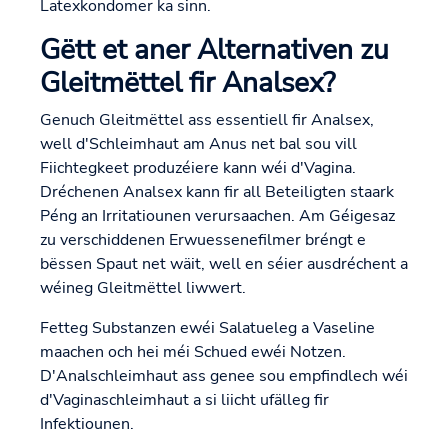
Latexkondomer ka sinn.
Gëtt et aner Alternativen zu
Gleitmëttel fir Analsex?
Genuch Gleitmëttel ass essentiell fir Analsex,
well d'Schleimhaut am Anus net bal sou vill
Fiichtegkeet produzéiere kann wéi d'Vagina.
Dréchenen Analsex kann fir all Beteiligten staark
Péng an Irritatiounen verursaachen. Am Géigesaz
zu verschiddenen Erwuessenefilmer bréngt e
bëssen Spaut net wäit, well en séier ausdréchent a
wéineg Gleitmëttel liwwert.
Fetteg Substanzen ewéi Salatueleg a Vaseline
maachen och hei méi Schued ewéi Notzen.
D'Analschleimhaut ass genee sou empfindlech wéi
d'Vaginaschleimhaut a si liicht ufälleg fir
Infektiounen.