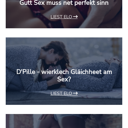
Gutt Sex muss net perfekt sinn
LIEST ELO
D'Pille - wierklech Gläichheet am
Sex?
LIEST ELO