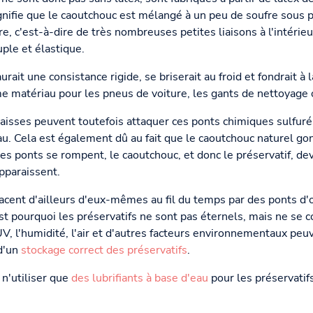
gnifie que le caoutchouc est mélangé à un peu de soufre sous pre
e, c'est-à-dire de très nombreuses petites liaisons à l'intérie
ple et élastique.
ait une consistance rigide, se briserait au froid et fondrait à la
e matériau pour les pneus de voiture, les gants de nettoyage o
raisses peuvent toutefois attaquer ces ponts chimiques sulfuré
iau. Cela est également dû au fait que le caoutchouc naturel go
 ces ponts se rompent, le caoutchouc, et donc le préservatif, d
pparaissent.
acent d'ailleurs d'eux-mêmes au fil du temps par des ponts 
st pourquoi les préservatifs ne sont pas éternels, mais ne se
V, l'humidité, l'air et d'autres facteurs environnementaux peuv
 d'un
stockage correct des préservatifs
.
'utiliser que
des lubrifiants à base d'eau
pour les préservatif