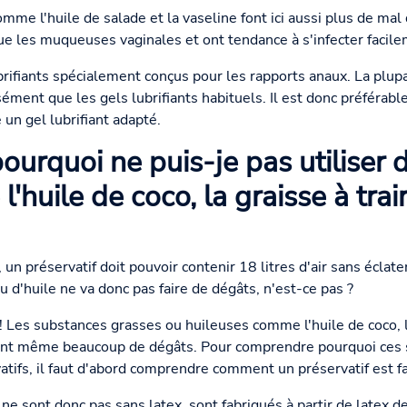
omme l'huile de salade et la vaseline font ici aussi plus de m
ue les muqueuses vaginales et ont tendance à s'infecter facile
rifiants spécialement conçus pour les rapports anaux. La plupar
ment que les gels lubrifiants habituels. Il est donc préférabl
 un gel lubrifiant adapté.
pourquoi ne puis-je pas utiliser
huile de coco, la graisse à trai
, un préservatif doit pouvoir contenir 18 litres d'air sans écla
d'huile ne va donc pas faire de dégâts, n'est-ce pas ?
 Les substances grasses ou huileuses comme l'huile de coco, l'h
ent même beaucoup de dégâts. Pour comprendre pourquoi ces s
tifs, il faut d'abord comprendre comment un préservatif est f
 ne sont donc pas sans latex, sont fabriqués à partir de latex d