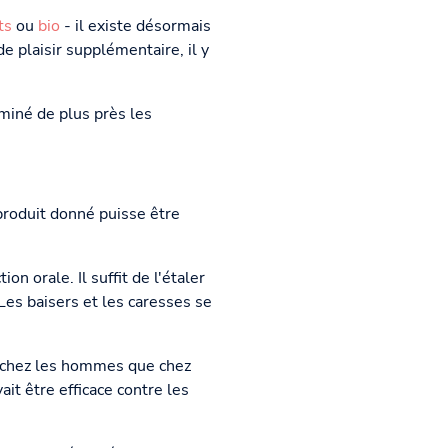
ts
ou
bio
- il existe désormais
e plaisir supplémentaire, il y
aminé de plus près les
n produit donné puisse être
n orale. Il suffit de l'étaler
Les baisers et les caresses se
nt chez les hommes que chez
t être efficace contre les