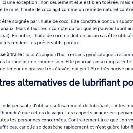
 ici une exception : non seulement elle est bien tolérée, mais e
 le miel, l'huile de coco agit comme un remède naturel contr
tre soignée par l'huile de coco. Elle constitue donc un substit
anaux. Mais il faut tenir compte du fait que le pouvoir lubrifi
(anal). En outre, l'huile de coco ne doit en aucun cas être utilis
huiles rendent les préservatifs poreux.
e à traire :
jusqu'à aujourd'hui, certains gynécologues recomm
ans la zone intime comme soin. Elle pourrait ainsi remplacer le 
ne teneur en graisse très élevée, qui peut être très nocive pour
utres alternatives de lubrifiant p
t indispensable d'utiliser suffisamment de lubrifiant, car les 
'humidité que celles du vagin. Les rapports anaux secs peuve
outes les personnes concernées. Contrairement à ce que l'on vo
uffit pas, car elle se dessèche rapidement et n'est guère lubrif