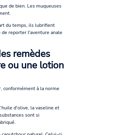
al que de bien. Les muqueuses
ment.
t du temps, ils lubrifient
e de reporter l'aventure anale
 des remèdes
re ou une lotion
ter, conformément à la norme
uile d'olive, la vaseline et
ubstances sont si
abriqué.
e caoutchouc naturel. Celui-ci