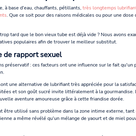
e, à base d'eau, chauffants, pétillants,
très longtemps lubrifian
ants
. Que ce soit pour des raisons médicales ou pour une dose d
s trop tard que le bon vieux tube est déjà vide ? Nous avons ex
ives populaires afin de trouver le meilleur substitut.
 de rapport sexuel
ns préservatif : ces facteurs ont une influence sur le fait qu'u
n.
 une alternative de lubrifiant très appréciée pour la satisfactio
itées et son goût sucré invite littéralement à la gourmandise. 
uvelle aventure amoureuse grâce à cette friandise dorée.
ut être utilisé sans problème dans la zone intime externe, ta
enne a même révélé qu'un mélange de yaourt et de miel pouvai