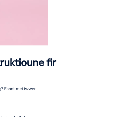
uktioune fir
g? Fannt méi iwwer