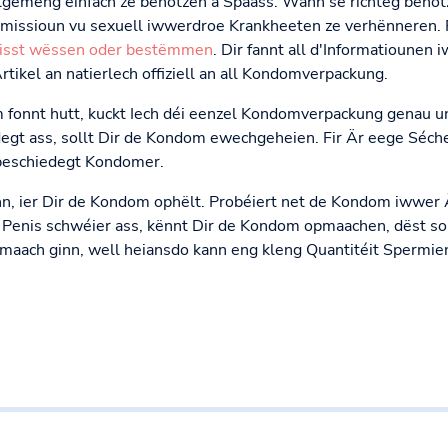
lgemeng einfach ze benotzen a Spaass. Wann se richteg benotz
missioun vu sexuell iwwerdroe Krankheeten ze verhënneren. Fi
isst wëssen oder bestëmmen
. Dir fannt all d'Informatioune
kel an natierlech offiziell an all Kondomverpackung.
 fonnt hutt, kuckt Iech déi eenzel Kondomverpackung genau u
degt ass, sollt Dir de Kondom ewechgeheien. Fir Är eege Séch
beschiedegt Kondomer.
unn, ier Dir de Kondom ophëlt. Probéiert net de Kondom iwwer 
Penis schwéier ass, kënnt Dir de Kondom opmaachen, dëst so
maach ginn, well heiansdo kann eng kleng Quantitéit Spermi