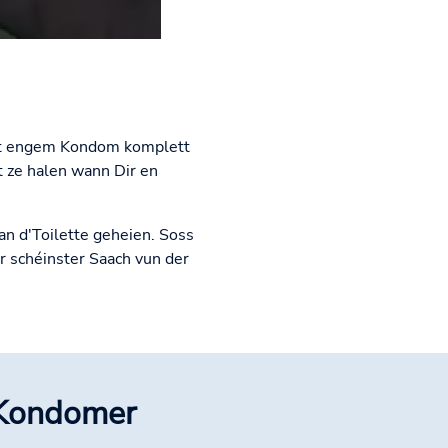
 mat engem Kondom komplett
t ze halen wann Dir en
an d'Toilette geheien. Soss
r schéinster Saach vun der
e Kondomer