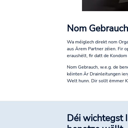
Nom Gebrauc
Wa méiglech direkt nom Orgas
aus Ärem Partner zéien. Fir o
eraushëlt, fir datt de Kondom
Nom Gebrauch, w.e.g. de benot
kéinten Är Drainleitungen ier
Welt hunn. Dir sollt ëmmer 
Déi wichtegst 