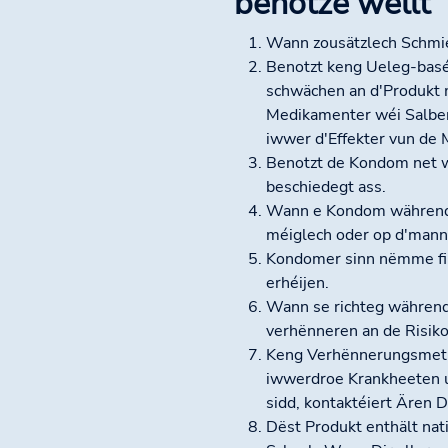
benotze wëllt
Wann zousätzlech Schmie
Benotzt keng Ueleg-baséi
schwächen an d'Produkt m
Medikamenter wéi Salben 
iwwer d'Effekter vun de 
Benotzt de Kondom net w
beschiedegt ass.
Wann e Kondom während d
méiglech oder op d'mann
Kondomer sinn nëmme fir
erhéijen.
Wann se richteg während 
verhënneren an de Risiko
Keng Verhënnerungsmeth
iwwerdroe Krankheeten ub
sidd, kontaktéiert Ären D
Dëst Produkt enthält nat