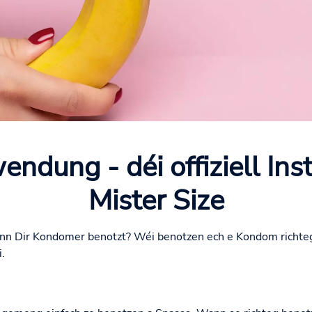
dung - déi offiziell Instr
Mister Size
ann Dir Kondomer benotzt? Wéi benotzen ech e Kondom richte
.