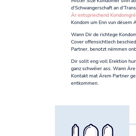
Mister Size Kondomer sinn al
d'Schwangerschaft an d'Trans
Är entspriechend Kondomgré
Kondom um Enn vun dësem Arti
Wann Dir de richtege Kondom
Cover offensichtlech beschie
Partner, benotzt nëmmen on
Dir sollt eng voll Erektion h
ganz schwéier ass. Wann Äre 
Kontakt mat Ärem Partner ge
entkommen.