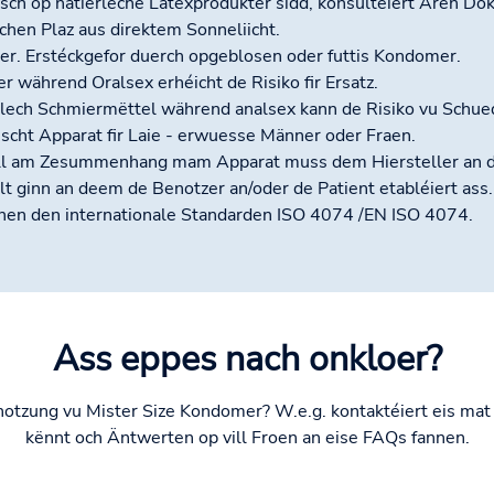
sch op natierleche Latexprodukter sidd, konsultéiert Ären Do
chen Plaz aus direktem Sonneliicht.
r. Erstéckgefor duerch opgeblosen oder futtis Kondomer.
während Oralsex erhéicht de Risiko fir Ersatz.
lech Schmiermëttel während analsex kann de Risiko vu Schued
cht Apparat fir Laie - erwuesse Männer oder Fraen.
l am Zesummenhang mam Apparat muss dem Hiersteller an de
ginn an deem de Benotzer an/oder de Patient etabléiert ass.
en den internationale Standarden ISO 4074 /EN ISO 4074.
Ass eppes nach onkloer?
notzung vu Mister Size Kondomer? W.e.g. kontaktéiert eis ma
kënnt och Äntwerten op vill Froen an eise FAQs fannen.