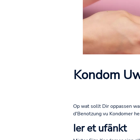
Kondom Uwen
Op wat sollt Dir oppassen w
d'Benotzung vu Kondomer hei
Ier et ufänkt