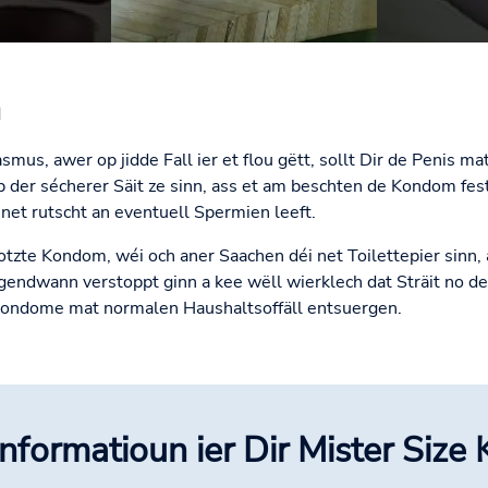
h
mus, awer op jidde Fall ier et flou gëtt, sollt Dir de Penis
p der sécherer Säit ze sinn, ass et am beschten de Kondom fes
 net rutscht an eventuell Spermien leeft.
zte Kondom, wéi och aner Saachen déi net Toilettepier sinn, 
gendwann verstoppt ginn a kee wëll wierklech dat Sträit no de
Kondome mat normalen Haushaltsoffäll entsuergen.
Informatioun ier Dir Mister Siz