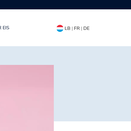
 EIS
LB
|
FR
|
DE