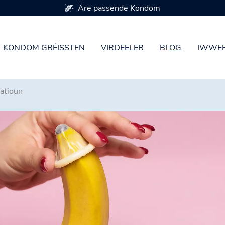
Verfügbar a 7 Kondomgréissten
KONDOM GRÉISSTEN
VIRDEELER
BLOG
IWWER
atioun