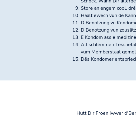
Schock. Wann Dir allerge
Store an engem cool, dré
Haalt ewech vun de Kanne
D'Benotzung vu Kondomer 
D'Benotzung vun zousätz
E Kondom ass e medizines
All schlëmmen Tëschefal
vum Memberstaat gemellt 
Dës Kondomer entspriech
Hutt Dir Froen iwwer d'Be