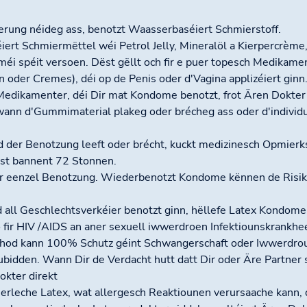
rung néideg ass, benotzt Waasserbaséiert Schmierstoff.
ert Schmiermëttel wéi Petrol Jelly, Mineralöl a Kierpercrèm
éi spéit versoen. Dëst gëllt och fir e puer topesch Medikamen
oder Cremes), déi op de Penis oder d'Vagina applizéiert ginn
Medikamenter, déi Dir mat Kondome benotzt, frot Ären Dokter
ann d'Gummimaterial plakeg oder brécheg ass oder d'individu
er Benotzung leeft oder brécht, kuckt medizinesch Opmierk
st bannent 72 Stonnen.
 eenzel Benotzung. Wiederbenotzt Kondome kënnen de Risiko
all Geschlechtsverkéier benotzt ginn, hëllefe Latex Kondome
 fir HIV /AIDS an aner sexuell iwwerdroen Infektiounskrankhe
od kann 100% Schutz géint Schwangerschaft oder Iwwerdrou
idden. Wann Dir de Verdacht hutt datt Dir oder Äre Partner s
okter direkt
ierleche Latex, wat allergesch Reaktiounen verursaache kann,