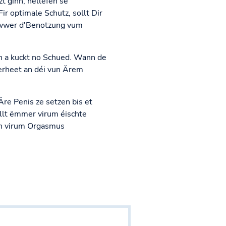
t ginn, hëllefen se
r optimale Schutz, sollt Dir
n iwwer d'Benotzung vum
n a kuckt no Schued. Wann de
erheet an déi vun Ärem
Äre Penis ze setzen bis et
llt ëmmer virum éischte
en virum Orgasmus