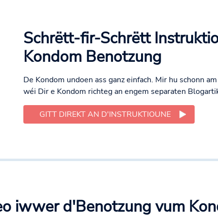
Schrëtt-fir-Schrëtt Instruktio
Kondom Benotzung
De Kondom undoen ass ganz einfach. Mir hu schonn am
wéi Dir e Kondom richteg an engem separaten Blogartik
GITT DIREKT AN D'INSTRUKTIOUNE
eo iwwer d'Benotzung vum Ko