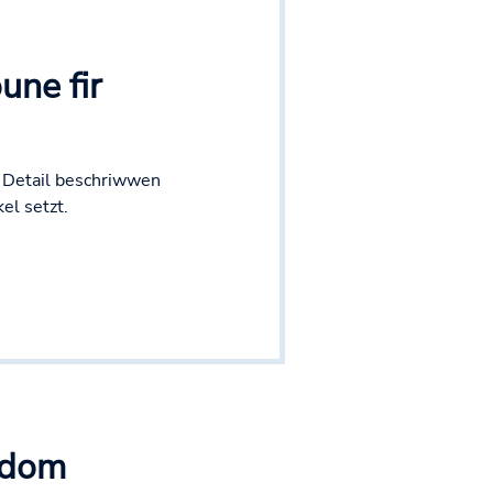
une fir
 Detail beschriwwen
el setzt.
ndom