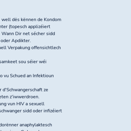
e, well dës kënnen de Kondom
ter (topesch applizéiert
. Wann Dir net sécher sidd
 oder Apdikter.
ell Verpakung offensichtlech
samkeet sou séier wéi
 vu Schued an Infektioun
r d'Schwangerschaft ze
eten z'iwwerdroen.
ng vun HIV a sexuell
chwanger sidd oder infizéiert
 dorënner anaphylaktesch