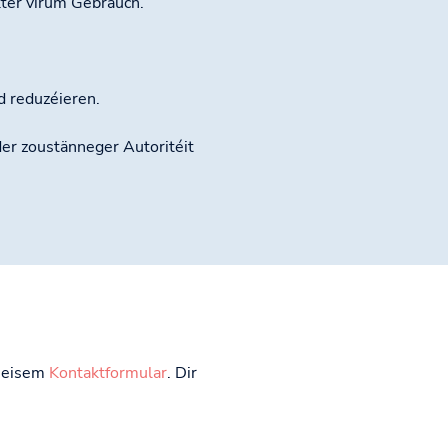
kter virum Gebrauch.
 reduzéieren.
r zoustänneger Autoritéit
t eisem
Kontaktformular
. Dir