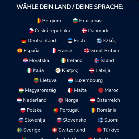
WÄHLE DEIN LAND / DEINE SPRACHE:
Belgium
България
Česká republika
Danmark
Deutschland
Eesti
Ελλάς
España
France
Great Britain
Hrvatska
Ireland
Ísland
Italia
Κύπρος
Latvija
Lietuva
Luxembourg
Magyarország
Malta
Maroc
Nederland
Norge
Österreich
Polska
Portugal
România
Slovenija
Slovensko
Suomi
Sverige
Switzerland
Türkiye