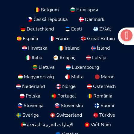
Belgium
България
Česká republika
Danmark
Deutschland
Eesti
Ελλάς
España
France
Great Britain
Hrvatska
Ireland
Ísland
Italia
Κύπρος
Latvija
Lietuva
Luxembourg
Magyarország
Malta
Maroc
Nederland
Norge
Österreich
Polska
Portugal
România
Slovenija
Slovensko
Suomi
Sverige
Switzerland
Türkiye
الإمارات العربية المتحدة
Việt Nam