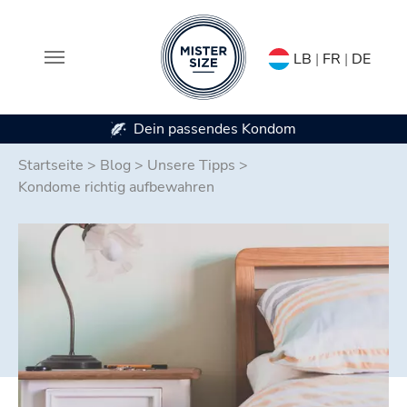
LB
|
FR
|
DE
Erhältlich in 7 Kondomgrößen
Zum Hauptinhalt springen
Startseite
>
Blog
>
Unsere Tipps
>
Kondome richtig aufbewahren