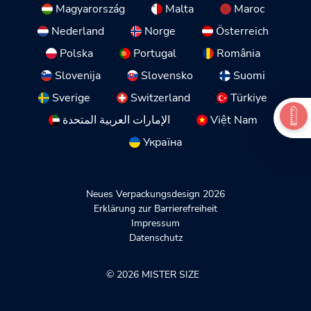
Magyarország
Malta
Maroc
Nederland
Norge
Österreich
Polska
Portugal
România
Slovenija
Slovensko
Suomi
Sverige
Switzerland
Türkiye
الإمارات العربية المتحدة
Việt Nam
Україна
Neues Verpackungsdesign 2026
Erklärung zur Barrierefreiheit
Impressum
Datenschutz
© 2026 MISTER SIZE