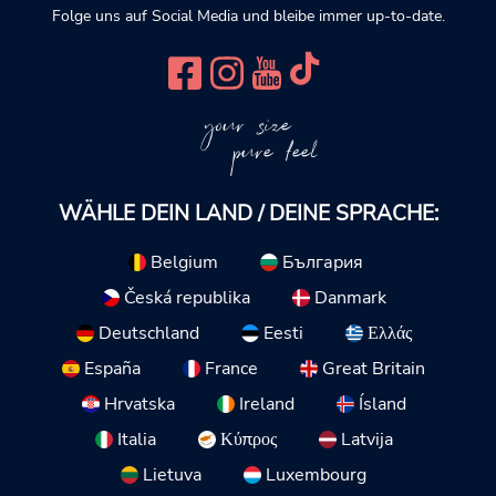
Folge uns auf Social Media und bleibe immer up-to-date.
your size
pure feel
WÄHLE DEIN LAND / DEINE SPRACHE:
Belgium
България
Česká republika
Danmark
Deutschland
Eesti
Ελλάς
España
France
Great Britain
Hrvatska
Ireland
Ísland
Italia
Κύπρος
Latvija
Lietuva
Luxembourg