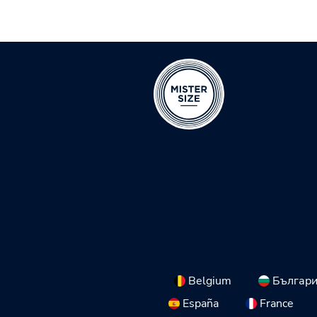
Belgium
Българ
España
France