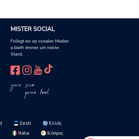
MISTER SOCIAL
Follegt eis op sozialen Medien
a bleift ëmmer um neiste
Stand.
your size
pure feel
d
Eesti
Ελλάς
d
Italia
Κύπρος