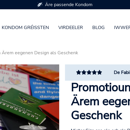
Äre passende Kondom
KONDOM GRÉISSTEN
VIRDEELER
BLOG
IWWER
 Ärem eegenen Design als Geschenk
De Fabi
Promotiou
Ärem eegen
Geschenk