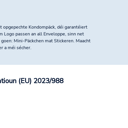
mat opgepechte Kondompäck, déi garantéiert
m Logo passen an all Enveloppe, sinn net
 goen: Mini-Päckchen mat Stickeren. Maacht
r a méi sécher.
atioun (EU) 2023/988