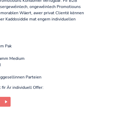
 Promotiouns Kondomer verfügbar. Fir B2B
ssergewéinlech, ongewéinlech Promotiouns
morablen Wäert, awer privat Clientë kënnen
er Kaddosiddie mat engem individuellen
em Pak
klamm Medium
t
onggesellinnen Parteien
 fir Är individuell Offer: