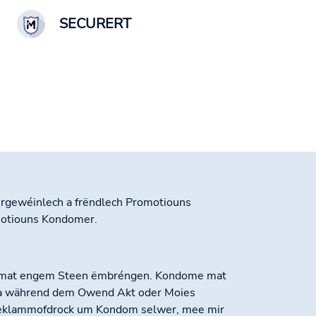
SECURERT
rgewéinlech a frëndlech Promotiouns
omotiouns Kondomer.
her mat engem Steen ëmbréngen. Kondome mat
n a während dem Owend Akt oder Moies
e Reklammofdrock um Kondom selwer, mee mir