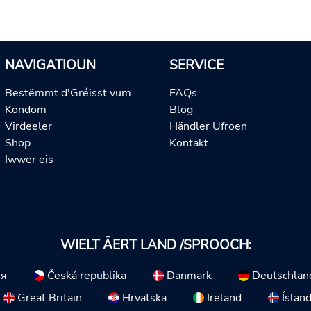
NAVIGATIOUN
SERVICE
Bestëmmt d'Gréisst vum
FAQs
Kondom
Blog
Virdeeler
Händler Ufroen
Shop
Kontakt
Iwwer eis
WIELT ÄERT LAND /SPROOCH:
ия
Česká republika
Danmark
Deutschlan
Great Britain
Hrvatska
Ireland
Íslan