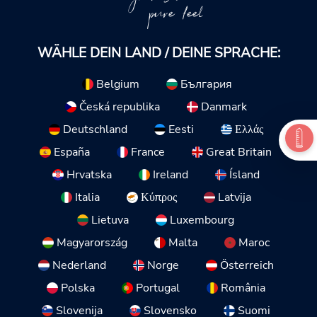
pure feel
WÄHLE DEIN LAND / DEINE SPRACHE:
Belgium
България
Česká republika
Danmark
Deutschland
Eesti
Ελλάς
España
France
Great Britain
Hrvatska
Ireland
Ísland
Italia
Κύπρος
Latvija
Lietuva
Luxembourg
Magyarország
Malta
Maroc
Nederland
Norge
Österreich
Polska
Portugal
România
Slovenija
Slovensko
Suomi