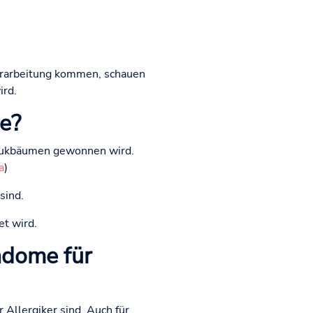
Verarbeitung kommen, schauen
ird.
e?
schukbäumen gewonnen wird.
a
)
sind.
et wird.
ndome für
 Allergiker sind. Auch für