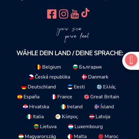
your size
pure feel
WÄHLE DEIN LAND / DEINE SPRACHE:
Belgium
България
Česká republika
Danmark
Deutschland
Eesti
Ελλάς
España
France
Great Britain
Hrvatska
Ireland
Ísland
Italia
Κύπρος
Latvija
Lietuva
Luxembourg
Magyarország
Malta
Maroc