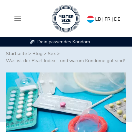
LB
|
FR
|
DE
Erhältlich in 7 Kondomgrößen
Zum Hauptinhalt springen
Startseite
>
Blog
>
Sex
>
Was ist der Pearl Index – und warum Kondome gut sind!