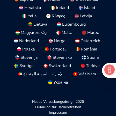
Hrvatska
Ireland
Ísland
Italia
Κύπρος
Latvija
Lietuva
Luxembourg
Magyarország
Malta
Maroc
Nederland
Norge
Österreich
Polska
Portugal
România
Slovenija
Slovensko
Suomi
Sverige
Switzerland
Türkiye
الإمارات العربية المتحدة
Việt Nam
Україна
Neues Verpackungsdesign 2026
Erklärung zur Barrierefreiheit
Impressum