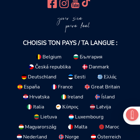
your size
pure feel
CHOISIS TON PAYS / TA LANGUE :
Belgium
България
Česká republika
Danmark
Deutschland
Eesti
Ελλάς
España
France
Great Britain
Hrvatska
Ireland
Ísland
Italia
Κύπρος
Latvija
Lietuva
Luxembourg
Magyarország
Malta
Maroc
Nederland
Norge
Österreich