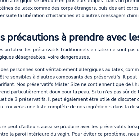
tion allergique se déroule en plusieurs étapes. Dans un prem
otéines de latex comme des corps étrangers, puis des anticorp
e ensuite la libération d'histamines et d'autres messagers chim
s précautions à prendre avec les
 au latex, les préservatifs traditionnels en latex ne sont pas 
rgiques désagréables, voire dangereuses.
des personnes sont véritablement allergiques au latex, com
tre sensibles à d'autres composants des préservatifs. Il peut s
ifiant. Nos préservatifs Mister Size ne contiennent que de l'hu
 rend particulièrement doux pour la peau. Si tu n'es pas sûr de 
t de 3 préservatifs. Il peut également être utile de discuter 
 trouveras une liste complète de nos ingrédients dans la desc
e peut d'ailleurs aussi se produire avec les préservatifs lorsq
ontre la paroi intérieure du vagin. Pour éviter ce problème, no