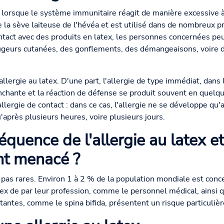
t lorsque le système immunitaire réagit de manière excessive à
de la sève laiteuse de l'hévéa et est utilisé dans de nombreux 
ontact avec des produits en latex, les personnes concernées pe
ougeurs cutanées, des gonflements, des démangeaisons, voire
'allergie au latex. D'une part, l'allergie de type immédiat, dans
nchante et la réaction de défense se produit souvent en quelque
l'allergie de contact : dans ce cas, l'allergie ne se développe q
'après plusieurs heures, voire plusieurs jours.
réquence de l'allergie au latex et
nt menacé ?
t pas rares. Environ 1 à 2 % de la population mondiale est con
tex de par leur profession, comme le personnel médical, ainsi 
tantes, comme le spina bifida, présentent un risque particuliè