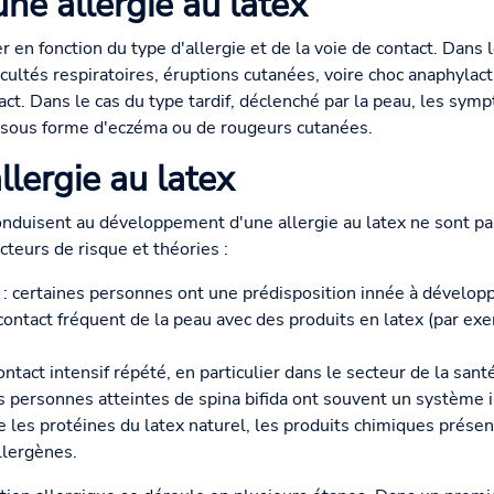
e allergie au latex
en fonction du type d'allergie et de la voie de contact. Dans 
ficultés respiratoires, éruptions cutanées, voire choc anaphylac
t. Dans le cas du type tardif, déclenché par la peau, les sy
d sous forme d'eczéma ou de rougeurs cutanées.
llergie au latex
nduisent au développement d'une allergie au latex ne sont pa
cteurs de risque et théories :
: certaines personnes ont une prédisposition innée à développ
 contact fréquent de la peau avec des produits en latex (par e
ntact intensif répété, en particulier dans le secteur de la santé
s personnes atteintes de spina bifida ont souvent un système i
e les protéines du latex naturel, les produits chimiques présen
llergènes.