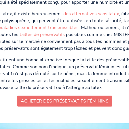
 qui a été spécialement conçu pour apporter une humidité et u
u latex, il existe heureusement
des alternatives sans latex
, fab
 polyisoprène, qui peuvent être utilisées en toute sécurité, ta
 maladies sexuellement transmissibles
. Malheureusement, il n
toutes les
tailles de préservatifs
possibles comme chez MISTER S
nibles sur le marché ne conviennent pas à tous les hommes et
 préservatifs sont également trop lâches et peuvent donc glis
tituent une bonne alternative lorsque la taille des préservatif
s latex. Comme son nom l'indique, un préservatif féminin est ut
rvatif n'est pas déroulé sur le pénis, mais la femme introduit 
 contre les grossesses et les maladies sexuellement transmissibl
aise taille du préservatif ou à l'allergie au latex.
ACHETER DES PRÉSERVATIFS FÉMININS