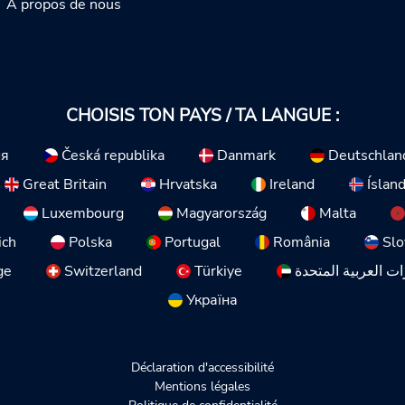
À propos de nous
CHOISIS TON PAYS / TA LANGUE :
ия
Česká republika
Danmark
Deutschlan
Great Britain
Hrvatska
Ireland
Íslan
Luxembourg
Magyarország
Malta
ich
Polska
Portugal
România
Slo
ge
Switzerland
Türkiye
ات العربية المتحدة
Україна
Déclaration d'accessibilité
Mentions légales