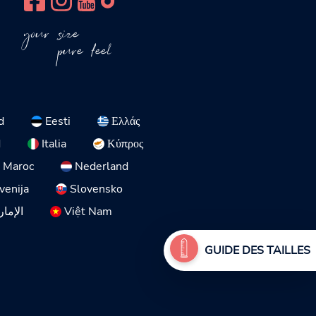
your size
pure feel
d
Eesti
Ελλάς
d
Italia
Κύπρος
Maroc
Nederland
venija
Slovensko
الإمار
Việt Nam
GUIDE DES TAILLES