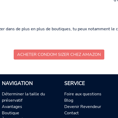
d'
er dans de plus en plus de boutiques, tu peux notamment le 
ACHETER CONDOM SIZER CHEZ AMAZON
NAVIGATION
SERVICE
Déterminer la taille du
Foire aux questions
préservatif
Blog
Avantages
Devenir Revendeur
Boutique
Contact