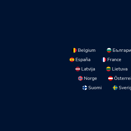
Belgium
Българ
España
France
Latvija
Lietuva
Norge
Österre
Suomi
Sveri