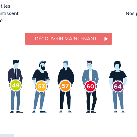
t les
ntissent
Nos 
é.
DÉCOUVRIR MAINTENANT