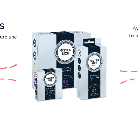
S
Av
trou
sure une
.