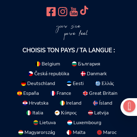
your size
pure feel
CHOISIS TON PAYS / TA LANGUE :
Belgium
България
Česká republika
Danmark
Deutschland
Eesti
Ελλάς
España
France
Great Britain
Hrvatska
Ireland
Ísland
Italia
Κύπρος
Latvija
Lietuva
Luxembourg
Magyarország
Malta
Maroc