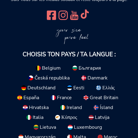
your size
pure feel
CHOISIS TON PAYS / TA LANGUE :
Belgium
България
Česká republika
Danmark
Deutschland
Eesti
Ελλάς
España
France
Great Britain
Hrvatska
Ireland
Ísland
Italia
Κύπρος
Latvija
Lietuva
Luxembourg
Magyarország
Malta
Maroc