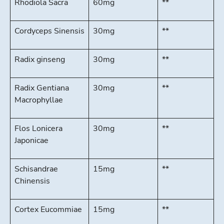
Rhodiola Sacra
60mg
**
Cordyceps Sinensis
30mg
**
Radix ginseng
30mg
**
Radix Gentiana
30mg
**
Macrophyllae
Flos Lonicera
30mg
**
Japonicae
Schisandrae
15mg
**
Chinensis
Cortex Eucommiae
15mg
**