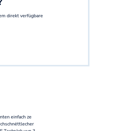
?
em direkt verfügbare
anten einfach ze
rchschnëttlecher
E Testpäck vun 3