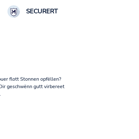
SECURERT
er flott Stonnen opfëllen?
 Dir geschwënn gutt virbereet
.