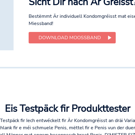
Sicht Dir nach Är Gréisst
Bestëmmt Är individuell Kondomgréisst mat eis
Miessband!
DOWNLOAD MOOSSBAND
Eis Testpäck fir Produkttester
Testpäck fir Iech entwéckelt fir Är Kondomgréisst an dräi Vari
lank fir e méi schmuele Penis, mëttel fir e Penis vun der due
ir all Männer mat engem besonnesch breet Penis. D'MISTER SIZ