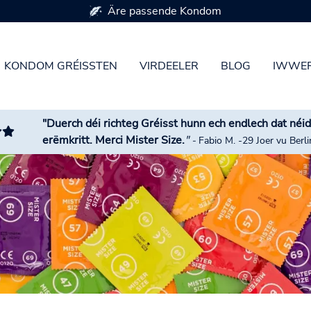
Verfügbar a 7 Kondomgréissten
KONDOM GRÉISSTEN
VIRDEELER
BLOG
IWWER
"Duerch déi richteg Gréisst hunn ech endlech dat néi
erëmkritt. Merci Mister Size.
"
-
Fabio M. -29 Joer vu Berli