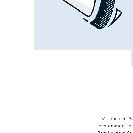
Mir hunn eis 3 
bestëmmen - sch
Breet a breet f