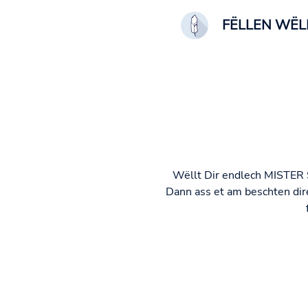
FËLLEN WËL
Wëllt Dir endlech MISTER 
Dann ass et am beschten dire