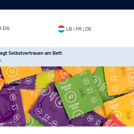
 EIS
LB
|
FR
|
DE
degt Selbstvertrauen am Bett
n