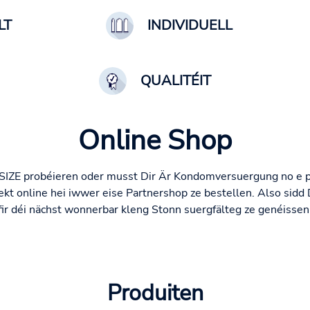
LT
INDIVIDUELL
QUALITÉIT
Online Shop
SIZE probéieren oder musst Dir Är Kondomversuergung no e pu
kt online hei iwwer eise Partnershop ze bestellen. Also sidd
fir déi nächst wonnerbar kleng Stonn suergfälteg ze genéissen
Produiten