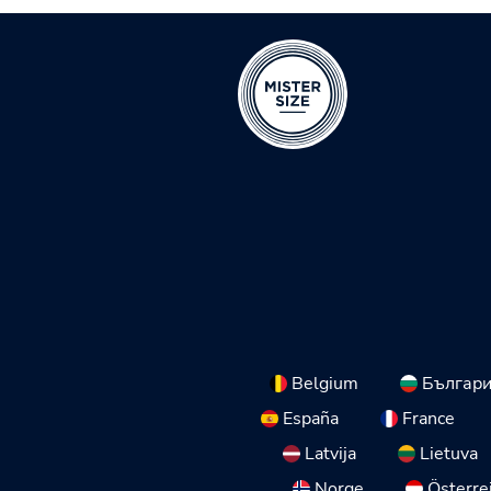
Belgium
Българ
España
France
Latvija
Lietuva
Norge
Österre