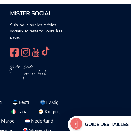
MISTER SOCIAL
Suis-nous sur les médias
sociaux et reste toujours à la
page.
your size
pure feel
d
Eesti
Ελλάς
d
Italia
Κύπρος
Maroc
Nederland
GUIDE DES TAILLES
venija
Slovensko