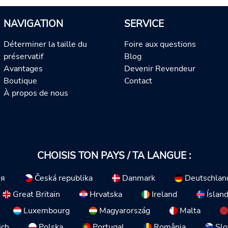
NAVIGATION
SERVICE
Déterminer la taille du
Foire aux questions
préservatif
Blog
Avantages
Devenir Revendeur
Boutique
Contact
À propos de nous
CHOISIS TON PAYS / TA LANGUE :
ия
Česká republika
Danmark
Deutschlan
Great Britain
Hrvatska
Ireland
Íslan
Luxembourg
Magyarország
Malta
ich
Polska
Portugal
România
Slo